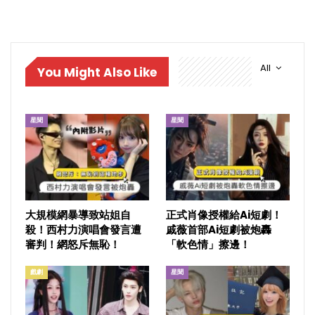
All
You Might Also Like
星聞
星聞
大規模網暴導致站姐自
正式肖像授權給Ai短劇！
殺！西村力演唱會發言遭
戚薇首部Ai短劇被炮轟
審判！網怒斥無恥！
「軟色情」擦邊！
戲劇
星聞