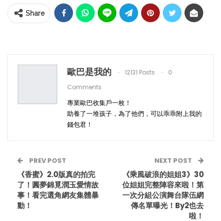
Share
歐巴是我的
12131 Posts
0
Comments
專業歐巴收集戶一枚！
助養了一堆孩子，為了他們，可以乖乖附上我的
錢包君！
PREV POST
NEXT POST
《香蜜》2.0版真的拍完
《乘風破浪的姐姐3》30
了！圓夢錦覓潤玉愛情故
位姐姐完整陣容來啦！第
事！看完選角網友集體暴
一次分組公演舞台隊伍網
動！
傳名單曝光！By2也去
啦！