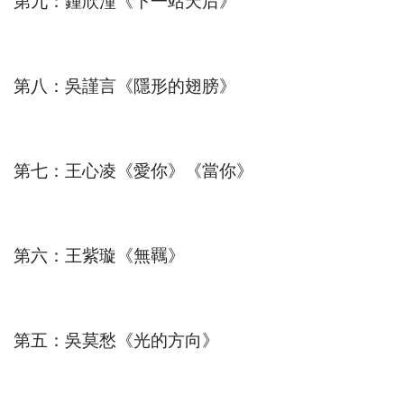
第九：鍾欣潼《下一站天后》
第八：吳謹言《隱形的翅膀》
第七：王心凌《愛你》《當你》
第六：王紫璇《無羈》
第五：吳莫愁《光的方向》