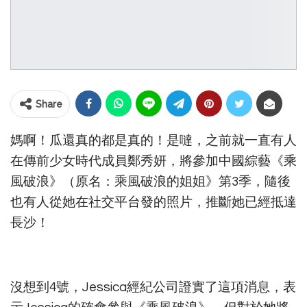
Share
媽啊！瓜還真的都是真的！是噠，之前就一直有人
在傳前少女時代成員鄭秀妍，將參加中國綜藝《乘
風破浪》（原名：乘風破浪的姐姐》第3季，隨後
也有人從她在社交平台發的照片，推斷她已經抵達
長沙！
沒想到4號，Jessica經紀公司證實了這項消息，表