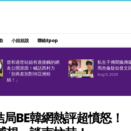
動
小姐姐說
聯絡epop
曾和過世站姐有過接觸的網
私生子傳聞瘋傳
友公開原因！喊話西村力
周杰倫疑似發文
「別再差別對待亞洲粉
Aug 5, 2026
絲！」
局BE韓網熱評超憤怒！