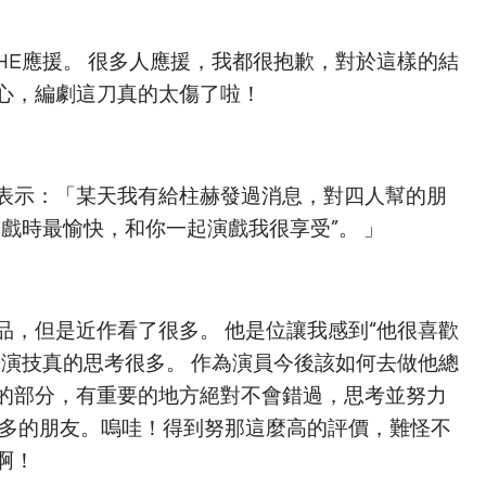
HE應援。 很多人應援，我都很抱歉，對於這樣的結
心，編劇這刀真的太傷了啦！
表示：「某天我有給柱赫發過消息，對四人幫的朋
戲時最愉快，和你一起演戲我很享受”。 」
品，但是近作看了很多。 他是位讓我感到“他很喜歡
於演技真的思考很多。 作為演員今後該如何去做他總
的部分，有重要的地方絕對不會錯過，思考並努力
常多的朋友。嗚哇！得到努那這麼高的評價，難怪不
啊！