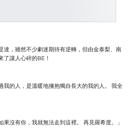
是達，雖然不少劇迷期待有逆轉，但由金泰梨、南
來了讓人心碎的BE！
過我的人，是溫暖地擁抱獨自長大的我的人。 我全
如果沒有你，我就無法走到這裡。 再見羅希度。」