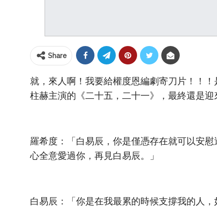
Share
就，來人啊！我要給權度恩編劇寄刀片！！！
柱赫主演的《二十五，二十一》，最終還是迎
羅希度：「白易辰，你是僅憑存在就可以安慰
心全意愛過你，再見白易辰。」
白易辰：「你是在我最累的時候支撐我的人，