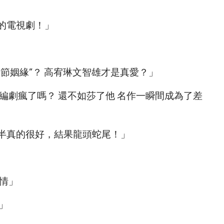
的電視劇！」
節姻緣”？ 高宥琳文智雄才是真愛？」
編劇瘋了嗎？ 還不如莎了他 名作一瞬間成為了差
半真的很好，結果龍頭蛇尾！」
情」
」