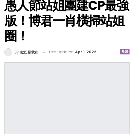
愚人節站姐團建CP最強
版！博君一肖橫掃站姐
圈！
Last updated
Apr 1, 2022
星聞
By
歐巴是我的