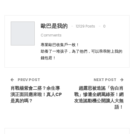
歐巴是我的
12129 Posts
0
Comments
專業歐巴收集戶一枚！
助養了一堆孩子，為了他們，可以乖乖附上我的
錢包君！
PREV POST
NEXT POST
肖戰楊紫會二搭？余生導
趙露思被造謠「告白肖
演正面回應來啦！真人CP
戰」慘遭全網罵綠茶！網
是真的嗎？
友造謠動機公開讓人大無
語！