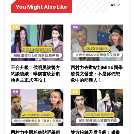
All
You Might Also Like
戲劇
星聞
不合升級！侯明昊被警方
西村力去世站姐Mina同學
約談後續！曝虞書欣新劇
發長文發聲：不是你們想
換男主正式停拍！
象中的那種人！
星聞
戲劇
西村力中國粉絲貼吧舉例
雙方粉絲矛盾升級！虞書