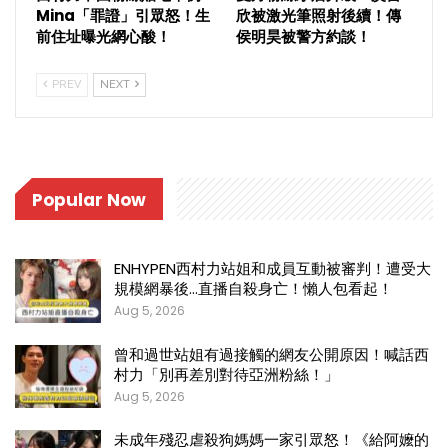
Mina「罪證」引眾怒！生
欣被激光筆照射後續！傳
前住址曝光網心酸！
侯明昊被警方約談！
PREV
NEXT
Popular Now
ENHYPEN西村力站姐和成員互動被審判！遭受大
規模網暴後…直播自殺身亡！懶人包看起！
Aug 5, 2026
曾和過世站姐有過接觸的網友公開原因！喊話西
村力「別再差別對待亞洲粉絲！」
Aug 5, 2026
未成年殘忍虐殺狗媽媽一家引眾怒！《給阿嬤的