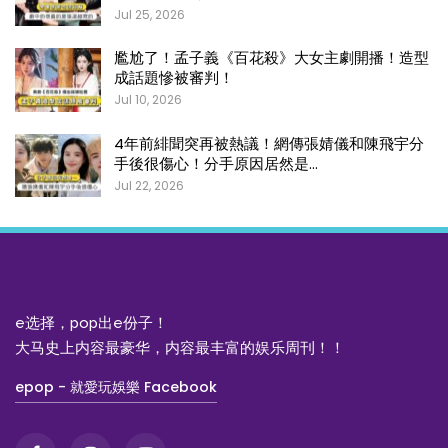
Jul 25, 2026
尷尬了！孟子義《百花殺》大女主劇開播！造型
成話題慘被審判！
Jul 10, 2026
4年前緋聞突再被熱議！網傳張婧儀和陳飛宇分
手後很傷心！分手原因居然是…
Jul 22, 2026
e选择，pop出e份子！
大马史上内容最豪华，内容最丰富的娱乐周刊！！
epop - 就愛玩娛樂 Facebook