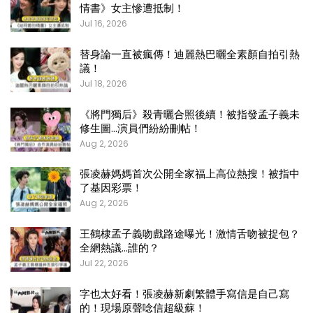
情書》女主慘遭抵制！
Jul 16, 2026
替身論一直被瘋傳！迪麗熱巴曬全素顏自拍引熱
議！
Jul 18, 2026
《將門獨后》殺青曬合照後續！被指發孟子義未
修生圖…演員們紛紛刪帖！
Aug 2, 2026
張凌赫媽媽首次公開全家福上高位熱搜！被指中
了基因彩票！
Aug 2, 2026
王鶴棣孟子義吻戲路途曝光！激情舌吻被捉包？
全網熱議…誰的？
Jul 22, 2026
字也太好看！張凌赫新劇繁體手寫信是自己寫
的！現場原聲唸信超級蘇！