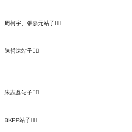
周柯宇、張嘉元站子👇🏻
陳哲遠站子👇🏻
朱志鑫站子👇🏻
BKPP站子👇🏻