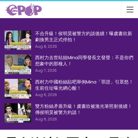
不合升級！侯明昊被警方約談後續！曝虞書欣新
劇換男主正式停拍！
Aug 8, 2026
西村力去世站姐Mina同學發長文發聲：不是你們
想象中的那種人！
Aug 7, 2026
西村力中國粉絲貼吧舉例Mina「罪證」引眾怒！
生前住址曝光網心酸！
Aug 6, 2026
雙方粉絲矛盾升級！虞書欣被激光筆照射後續！
傳侯明昊被警方約談！
Aug 6, 2026