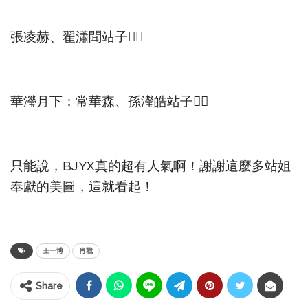
張凌赫、翟瀟聞站子👇🏻
華瀅月下：常華森、孫瀅皓站子👇🏻
只能說，BJYX真的超有人氣啊！謝謝這麼多站姐
奉獻的美圖，這就看起！
王一博
肖戰
Share