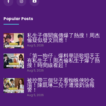
Popular Posts
私生子傳聞瘋傳爆了熱搜！周杰
倫疑似發文回應！
Aug 5, 2026
「第一狗仔」爆料華語歌唱天王
有私生子！周杰倫私生子爆了熱
搜！時間線看起！
Aug 5, 2026
被控帶三個兒子看蜘蛛俠吵全
場！陳凱琳二兒子遭潑奶油報
警！
Aug 5, 2026