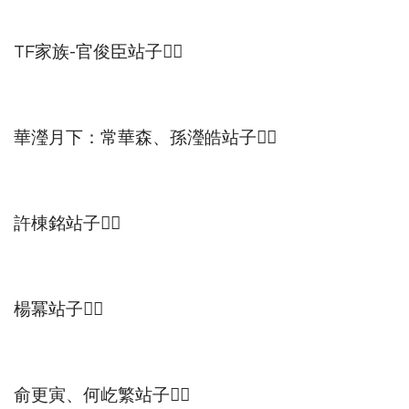
TF家族-官俊臣站子👇🏻
華瀅月下：常華森、孫瀅皓站子👇🏻
許棟銘站子👇🏻
楊冪站子👇🏻
俞更寅、何屹繁站子👇🏻