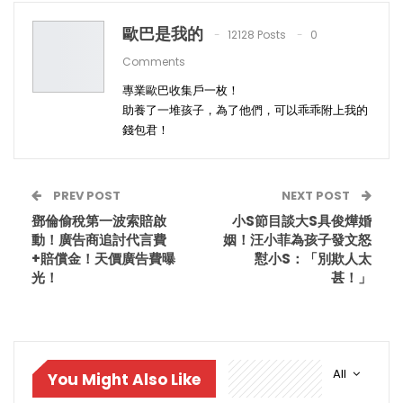
歐巴是我的
12128 Posts
0
Comments
專業歐巴收集戶一枚！
助養了一堆孩子，為了他們，可以乖乖附上我的
錢包君！
PREV POST
NEXT POST
鄧倫偷稅第一波索賠啟
小S節目談大S具俊燁婚
動！廣告商追討代言費
姻！汪小菲為孩子發文怒
+賠償金！天價廣告費曝
懟小S：「別欺人太
光！
甚！」
All
You Might Also Like