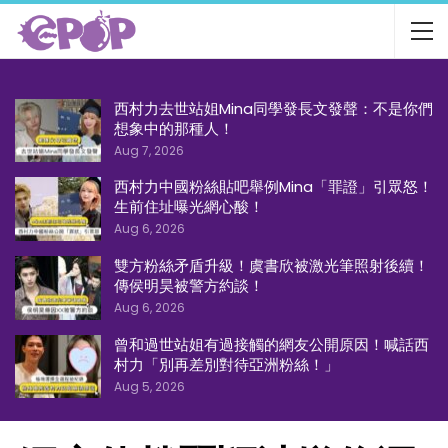
西村力去世站姐Mina同學發長文發聲：不是你們
想象中的那種人！
Aug 7, 2026
西村力中國粉絲貼吧舉例Mina「罪證」引眾怒！
生前住址曝光網心酸！
Aug 6, 2026
雙方粉絲矛盾升級！虞書欣被激光筆照射後續！
傳侯明昊被警方約談！
Aug 6, 2026
曾和過世站姐有過接觸的網友公開原因！喊話西
村力「別再差別對待亞洲粉絲！」
Aug 5, 2026