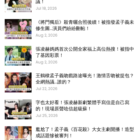
議！
Jul 18, 2026
《將門獨后》殺青曬合照後續！被指發孟子義未
修生圖…演員們紛紛刪帖！
Aug 2, 2026
張凌赫媽媽首次公開全家福上高位熱搜！被指中
了基因彩票！
Aug 2, 2026
王鶴棣孟子義吻戲路途曝光！激情舌吻被捉包？
全網熱議…誰的？
Jul 22, 2026
字也太好看！張凌赫新劇繁體手寫信是自己寫
的！現場原聲唸信超級蘇！
Jul 25, 2026
尷尬了！孟子義《百花殺》大女主劇開播！造型
成話題慘被審判！