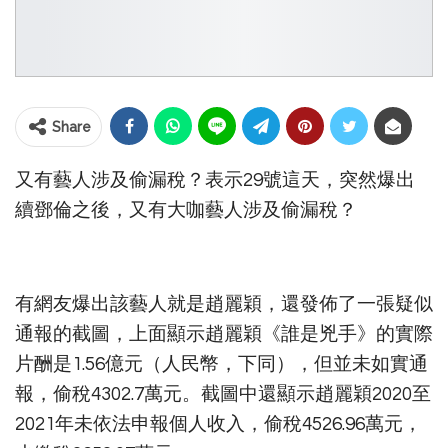
Share
又有藝人涉及偷漏稅？表示29號這天，突然爆出
續鄧倫之後，又有大咖藝人涉及偷漏稅？
有網友爆出該藝人就是趙麗穎，還發佈了一張疑似
通報的截圖，上面顯示趙麗穎《誰是兇手》的實際
片酬是1.56億元（人民幣，下同），但並未如實通
報，偷稅4302.7萬元。截圖中還顯示趙麗穎2020至
2021年未依法申報個人收入，偷稅4526.96萬元，