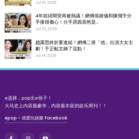
Jul 10, 2026
4年前緋聞突再被熱議！網傳張婧儀和陳飛宇分
手後很傷心！分手原因居然是…
Jul 22, 2026
趙露思終於要進組！網傳二搭「他」出演大女主
劇！于正帖文錘了這點！
Jul 14, 2026
e选择，pop出e份子！
大马史上内容最豪华，内容最丰富的娱乐周刊！！
epop - 就愛玩娛樂 Facebook