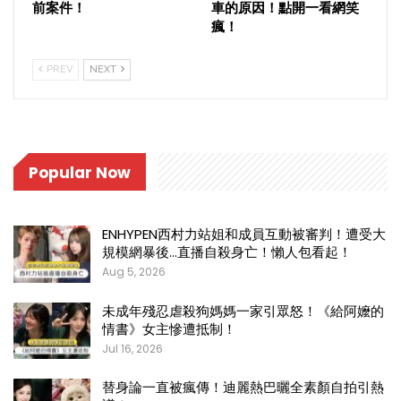
前案件！
車的原因！點開一看網笑
瘋！
PREV
NEXT
Popular Now
ENHYPEN西村力站姐和成員互動被審判！遭受大
規模網暴後…直播自殺身亡！懶人包看起！
Aug 5, 2026
未成年殘忍虐殺狗媽媽一家引眾怒！《給阿嬤的
情書》女主慘遭抵制！
Jul 16, 2026
替身論一直被瘋傳！迪麗熱巴曬全素顏自拍引熱