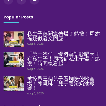
Popular Posts
私生子傳聞瘋傳爆了熱搜！周杰
倫疑似發文回應！
Aug 5, 2026
「第一狗仔」爆料華語歌唱天王
有私生子！周杰倫私生子爆了熱
搜！時間線看起！
Aug 5, 2026
被控帶三個兒子看蜘蛛俠吵全
場！陳凱琳二兒子遭潑奶油報
警！
Aug 5, 2026