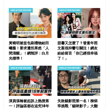
UNCATEGORIZED
UNCATEGORIZED
黃曉明被捉包刷禮物給田
甜馨又怎麼了？發童年照
曦薇！要求遭拒果然「人
文案很抑鬱引關注！網友
間清醒」！網辣評：白月
紛紛留言「你已經很幸福
光標準！
了！」
UNCATEGORIZED
UNCATEGORIZED
演員張翰被起訴上熱搜第
失敗貓影照第一名！柳炳
一！評論區都在追究18年
宰挑戰「貓咪影子」大翻