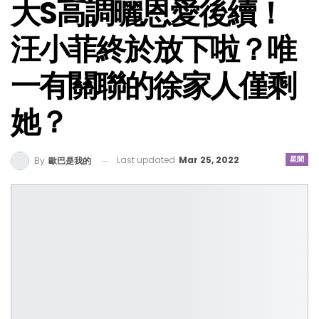
大S高調曬恩愛後續！
汪小菲終於放下啦？唯
一有關聯的徐家人僅剩
她？
Last updated
Mar 25, 2022
星聞
By
歐巴是我的