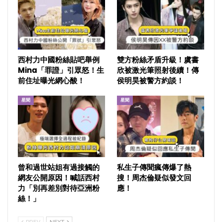
西村力中國粉絲貼吧舉例
雙方粉絲矛盾升級！虞書
Mina「罪證」引眾怒！生
欣被激光筆照射後續！傳
前住址曝光網心酸！
侯明昊被警方約談！
星聞
星聞
曾和過世站姐有過接觸的
私生子傳聞瘋傳爆了熱
網友公開原因！喊話西村
搜！周杰倫疑似發文回
力「別再差別對待亞洲粉
應！
絲！」