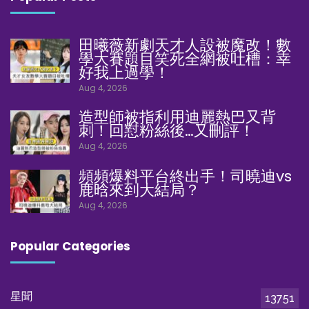
田曦薇新劇天才人設被魔改！數
學大賽題目笑死全網被吐槽：幸
好我上過學！
Aug 4, 2026
造型師被指利用迪麗熱巴又背
刺！回懟粉絲後…又刪評！
Aug 4, 2026
頻頻爆料平台終出手！司曉迪vs
鹿晗來到大結局？
Aug 4, 2026
Popular Categories
星聞
13751