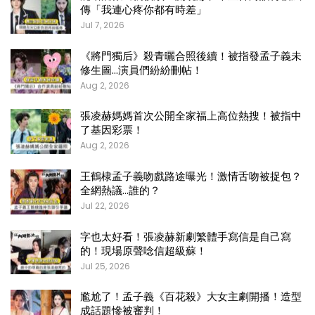
傳「我連心疼你都有時差」
Jul 7, 2026
《將門獨后》殺青曬合照後續！被指發孟子義未
修生圖…演員們紛紛刪帖！
Aug 2, 2026
張凌赫媽媽首次公開全家福上高位熱搜！被指中
了基因彩票！
Aug 2, 2026
王鶴棣孟子義吻戲路途曝光！激情舌吻被捉包？
全網熱議…誰的？
Jul 22, 2026
字也太好看！張凌赫新劇繁體手寫信是自己寫
的！現場原聲唸信超級蘇！
Jul 25, 2026
尷尬了！孟子義《百花殺》大女主劇開播！造型
成話題慘被審判！