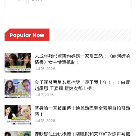
PREV
NEXT
Popular Now
未成年殘忍虐殺狗媽媽一家引眾怒！《給阿嬤的
情書》女主慘遭抵制！
Jul 16, 2026
金子涵發明星名單控訴「毀了我十年！」！白鹿
趙露思 王嘉爾 檀健次都上榜！
Jul 7, 2026
替身論一直被瘋傳！迪麗熱巴曬全素顏自拍引熱
議！
Jul 18, 2026
鹿晗疑似出軌後續！關曉彤和宋亞軒對話再被瘋