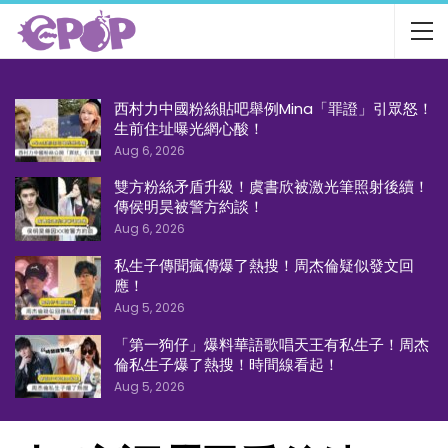
西村力中國粉絲貼吧舉例Mina「罪證」引眾怒！
生前住址曝光網心酸！
Aug 6, 2026
雙方粉絲矛盾升級！虞書欣被激光筆照射後續！
傳侯明昊被警方約談！
Aug 6, 2026
私生子傳聞瘋傳爆了熱搜！周杰倫疑似發文回
應！
Aug 5, 2026
「第一狗仔」爆料華語歌唱天王有私生子！周杰
倫私生子爆了熱搜！時間線看起！
Aug 5, 2026