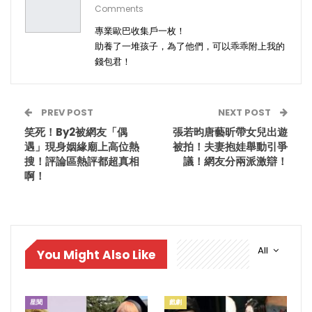
Comments
專業歐巴收集戶一枚！
助養了一堆孩子，為了他們，可以乖乖附上我的
錢包君！
PREV POST
NEXT POST
笑死！By2被網友「偶
張若昀唐藝昕帶女兒出遊
遇」現身姻緣廟上高位熱
被拍！夫妻抱娃舉動引爭
搜！評論區熱評都超真相
議！網友分兩派激辯！
啊！
All
You Might Also Like
星聞
戲劇