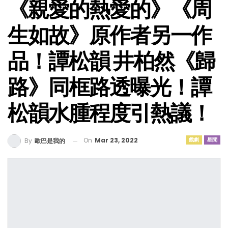
《親愛的熱愛的》《周
生如故》原作者另一作
品！譚松韻 井柏然《歸
路》同框路透曝光！譚
松韻水腫程度引熱議！
On
Mar 23, 2022
戲劇
星聞
By
歐巴是我的