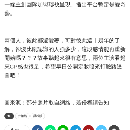
一線主創團隊加盟聯袂呈現。播出平台暫定是愛奇
藝。
兩個人，彼此都還愛著，可對彼此這十幾年的了
解，卻沒比剛認識的人強多少，這段感情能再重新
開始嗎？？？故事聽起來很有意思，兩位主演看起
來CP感也很足，希望早日公開定妝照來打臉路透
圖吧！
圖來源：部分照片取自網絡，若侵權請告知
井柏然
譚松韻