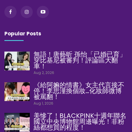
Popular Posts
無語！唐藝昕 孫怡「已婚已育」
穿比基尼被審判！評論區大翻
車！
Aug 2, 2026
《給阿嫲的情書》女主代言接不
停！李思潼換個妝…化妝師微博
被罵翻！
Aug 1, 2026
美慘了！BLACKPINK十週年聯名
國立中央博物館周邊曝光！非粉
絲都想買的程度！