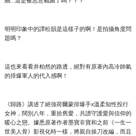
圈…這是被惡意截圖了嗎？？？
明明印象中的譚松韻是這樣子的啊！是拍攝角度問
題嗎？
這也來看看井柏然的路透，絕對有原著內高冷帥氣
的排爆軍人的代入感啊！
《歸路》講述了絕強荷爾蒙排爆手x溫柔知性投行
女神，闊別八年，重拾舊愛，共譜守護愛與信仰的
暖心之戀。據悉原著作者墨寶非寶和之前《一生一
世美人骨》影視化時一樣，將親自操刀改編，而且