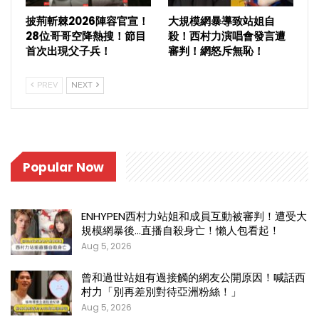
披荊斬棘2026陣容官宣！
大規模網暴導致站姐自
28位哥哥空降熱搜！節目
殺！西村力演唱會發言遭
首次出現父子兵！
審判！網怒斥無恥！
PREV
NEXT
Popular Now
ENHYPEN西村力站姐和成員互動被審判！遭受大
規模網暴後…直播自殺身亡！懶人包看起！
Aug 5, 2026
曾和過世站姐有過接觸的網友公開原因！喊話西
村力「別再差別對待亞洲粉絲！」
Aug 5, 2026