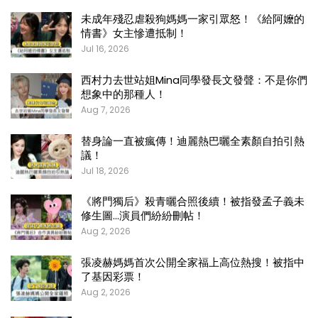
未成年殘忍虐殺狗媽媽一家引眾怒！《給阿嬤的
情書》女主慘遭抵制！
Jul 16, 2026
西村力去世站姐Mina同學發長文發聲：不是你們
想象中的那種人！
Aug 7, 2026
替身論一直被瘋傳！迪麗熱巴曬全素顏自拍引熱
議！
Jul 18, 2026
《將門獨后》殺青曬合照後續！被指發孟子義未
修生圖…演員們紛紛刪帖！
Aug 2, 2026
張凌赫媽媽首次公開全家福上高位熱搜！被指中
了基因彩票！
Aug 2, 2026