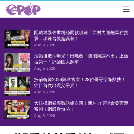
配戴網暴去世粉絲同款項鍊！西村力遭炮轟在挑
釁：項鍊含義超諷刺！
Aug 9, 2026
活動後造型曝光！田曦薇「無瀏海認不出」上熱
搜第一！評論區大翻車！
Aug 9, 2026
披荊斬棘2026陣容官宣！28位哥哥空降熱搜！
節目首次出現父子兵！
Aug 9, 2026
大規模網暴導致站姐自殺！西村力演唱會發言遭
審判！網怒斥無恥！
Aug 8, 2026