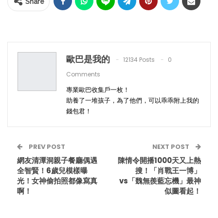
Share
歐巴是我的
12134 Posts
0
Comments
專業歐巴收集戶一枚！
助養了一堆孩子，為了他們，可以乖乖附上我的
錢包君！
PREV POST
NEXT POST
網友清潭洞親子餐廳偶遇
陳情令開播1000天又上熱
全智賢！6歲兒模樣曝
搜！「肖戰王一博」
光！女神偷拍照都像寫真
vs「魏無羨藍忘機」最神
啊！
似圖看起！