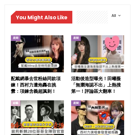
All
You Might Also Like
星聞
星聞
配戴網暴去世粉絲同款項
活動後造型曝光！田曦薇
鍊！西村力遭炮轟在挑
「無瀏海認不出」上熱搜
釁：項鍊含義超諷刺！
第一！評論區大翻車！
綜藝
星聞