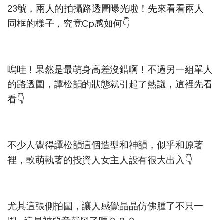
23號，兩人的拍攝路透圖曝光啦！先來看看兩人
同框的樣子，究竟Cp感如何👇
嗚哇！果然是最萌身高差沒錯啊！不過另一組單人
的路透圖，譚松韻的狀態就引起了熱議，這裡先看
看👇
不少人覺得譚松韻這個造型和神韻，似乎和原著
裡，軟萌執著的投資人女主人設有很大出入👇
尤其這張側拍圖，讓人感覺晶晶仿佛腫了不只一