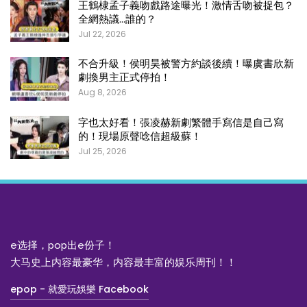
王鶴棣孟子義吻戲路途曝光！激情舌吻被捉包？
全網熱議…誰的？
Jul 22, 2026
不合升級！侯明昊被警方約談後續！曝虞書欣新
劇換男主正式停拍！
Aug 8, 2026
字也太好看！張凌赫新劇繁體手寫信是自己寫
的！現場原聲唸信超級蘇！
Jul 25, 2026
e选择，pop出e份子！
大马史上内容最豪华，内容最丰富的娱乐周刊！！
epop - 就愛玩娛樂 Facebook