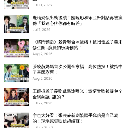
Jul 18, 2026
鹿晗疑似出軌後續！關曉彤和宋亞軒對話再被瘋
傳「我連心疼你都有時差」
Jul 7, 2026
《將門獨后》殺青曬合照後續！被指發孟子義未
修生圖…演員們紛紛刪帖！
Aug 2, 2026
張凌赫媽媽首次公開全家福上高位熱搜！被指中
了基因彩票！
Aug 2, 2026
王鶴棣孟子義吻戲路途曝光！激情舌吻被捉包？
全網熱議…誰的？
Jul 22, 2026
字也太好看！張凌赫新劇繁體手寫信是自己寫
的！現場原聲唸信超級蘇！
Jul 25, 2026