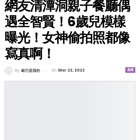
網友清潭洞親子餐廳偶
遇全智賢！6歲兒模樣
曝光！女神偷拍照都像
寫真啊！
On
Mar 22, 2022
星聞
By
歐巴是我的