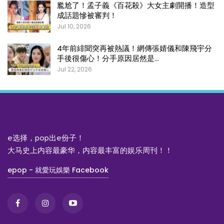
尷尬了！孟子義《百花殺》大女主劇開播！造型
成話題慘被審判！
Jul 10, 2026
4年前緋聞突再被熱議！網傳張婧儀和陳飛宇分
手後很傷心！分手原因居然是…
Jul 22, 2026
e选择，pop出e份子！
大马史上内容最豪华，内容最丰富的娱乐周刊！！
epop - 就愛玩娛樂 Facebook