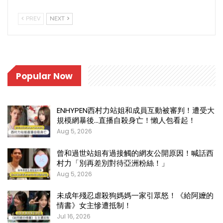
PREV
NEXT
Popular Now
ENHYPEN西村力站姐和成員互動被審判！遭受大
規模網暴後…直播自殺身亡！懶人包看起！
Aug 5, 2026
曾和過世站姐有過接觸的網友公開原因！喊話西
村力「別再差別對待亞洲粉絲！」
Aug 5, 2026
未成年殘忍虐殺狗媽媽一家引眾怒！《給阿嬤的
情書》女主慘遭抵制！
Jul 16, 2026