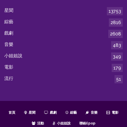
星聞
13753
綜藝
2816
戲劇
2608
音樂
483
小姐姐說
349
電影
179
流行
51
首頁
星聞
戲劇
綜藝
音樂
電影
活動
小姐姐說
聯絡epop