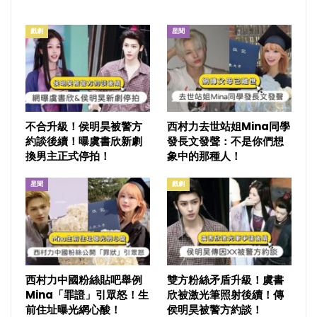
戲劇
星聞
不合升級！侯明昊被警方
西村力去世站姐Mina同學
約談後續！曝虞書欣新劇
發長文發聲：不是你們想
換男主正式停拍！
象中的那種人！
星聞
戲劇
西村力中國粉絲貼吧舉例
雙方粉絲矛盾升級！虞書
Mina「罪證」引眾怒！生
欣被激光筆照射後續！傳
前住址曝光網心酸！
侯明昊被警方約談！