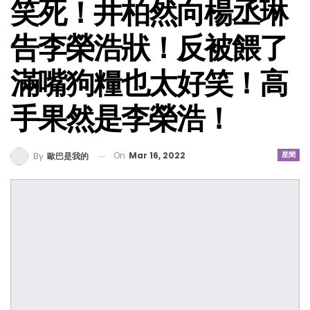
笑死！井柏然向楊丞琳
告李榮浩狀！反被餵了
滿嘴狗糧也太好笑！高
手果然是李榮浩！
On
Mar 16, 2022
星聞
By
歐巴是我的