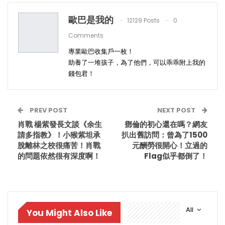
歐巴是我的
12129 Posts
0
Comments
專業歐巴收集戶一枚！
助養了一堆孩子，為了他們，可以乖乖附上我的
錢包君！
PREV POST
NEXT POST
肖戰 楊紫發長文談《余生
鄧倫的初心還在嗎？網友
請多指教》！小猴紫坦承
扒出舊訪問：曾為了1500
脫離林之校很痛苦！肖戰
元酬勞很開心！立過的
的問題依然很有深度啊！
Flag似乎都倒了！
All
You Might Also Like