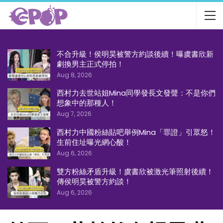
不合升級！侯明昊被警方約談後續！曝虞書欣新
劇換男主正式停拍！
Aug 8, 2026
西村力去世站姐Mina同學發長文發聲：不是你們
想象中的那種人！
Aug 7, 2026
西村力中國粉絲貼吧舉例Mina「罪證」引眾怒！
生前住址曝光網心酸！
Aug 6, 2026
雙方粉絲矛盾升級！虞書欣被激光筆照射後續！
傳侯明昊被警方約談！
Aug 6, 2026