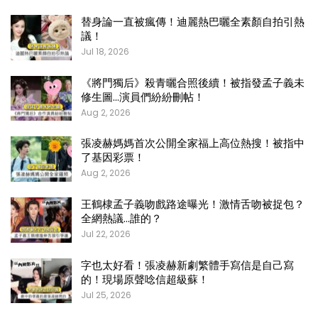
替身論一直被瘋傳！迪麗熱巴曬全素顏自拍引熱
議！
Jul 18, 2026
《將門獨后》殺青曬合照後續！被指發孟子義未
修生圖…演員們紛紛刪帖！
Aug 2, 2026
張凌赫媽媽首次公開全家福上高位熱搜！被指中
了基因彩票！
Aug 2, 2026
王鶴棣孟子義吻戲路途曝光！激情舌吻被捉包？
全網熱議…誰的？
Jul 22, 2026
字也太好看！張凌赫新劇繁體手寫信是自己寫
的！現場原聲唸信超級蘇！
Jul 25, 2026