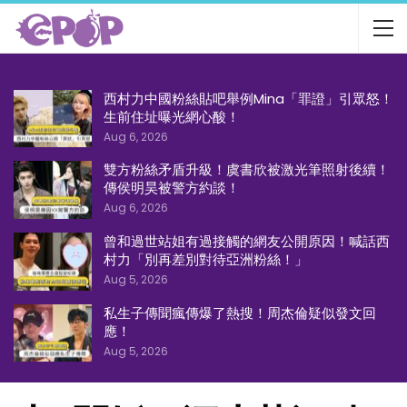
西村力中國粉絲貼吧舉例Mina「罪證」引眾怒！
生前住址曝光網心酸！
Aug 6, 2026
雙方粉絲矛盾升級！虞書欣被激光筆照射後續！
傳侯明昊被警方約談！
Aug 6, 2026
曾和過世站姐有過接觸的網友公開原因！喊話西
村力「別再差別對待亞洲粉絲！」
Aug 5, 2026
私生子傳聞瘋傳爆了熱搜！周杰倫疑似發文回
應！
Aug 5, 2026