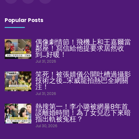
Popular Posts
偶像劇情節！飛機上和王嘉爾當
鄰座！寫信給他提要求居然收
到…好暖！
Jul 31, 2026
笑死！被張婧儀公開吐槽過攝影
技術之後…宋威龍拍熱巴全網關
注！
Jul 31, 2026
熱搜第一！李小璐被網暴8年首
談離婚時間！為了女兒忍下來暗
指出軌被冤枉？
Jul 30, 2026