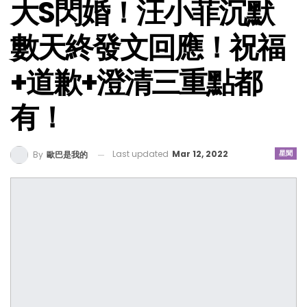
大S閃婚！汪小菲沉默
數天終發文回應！祝福
+道歉+澄清三重點都
有！
Last updated
Mar 12, 2022
星聞
By
歐巴是我的