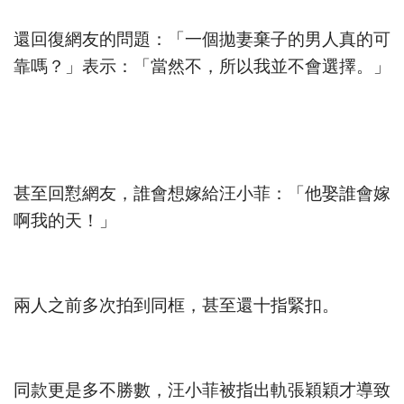
還回復網友的問題：「一個拋妻棄子的男人真的可
靠嗎？」表示：「當然不，所以我並不會選擇。」
甚至回懟網友，誰會想嫁給汪小菲：「他娶誰會嫁
啊我的天！」
兩人之前多次拍到同框，甚至還十指緊扣。
同款更是多不勝數，汪小菲被指出軌張穎穎才導致