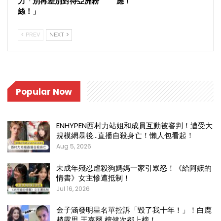
力「別再差別對待亞洲粉
應！
絲！」
PREV
NEXT
Popular Now
ENHYPEN西村力站姐和成員互動被審判！遭受大
規模網暴後…直播自殺身亡！懶人包看起！
Aug 5, 2026
未成年殘忍虐殺狗媽媽一家引眾怒！《給阿嬤的
情書》女主慘遭抵制！
Jul 16, 2026
金子涵發明星名單控訴「毀了我十年！」！白鹿
趙露思 王嘉爾 檀健次都上榜！