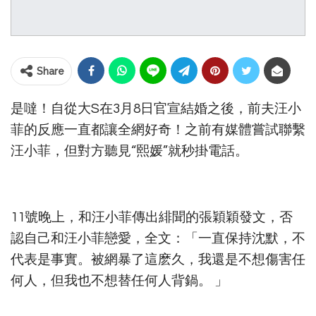
Share
是噠！自從大S在3月8日官宣結婚之後，前夫汪小
菲的反應一直都讓全網好奇！之前有媒體嘗試聯繫
汪小菲，但對方聽見“熙媛”就秒掛電話。
11號晚上，和汪小菲傳出緋聞的張穎穎發文，否
認自己和汪小菲戀愛，全文：「一直保持沈默，不
代表是事實。被網暴了這麽久，我還是不想傷害任
何人，但我也不想替任何人背鍋。 ​​​」