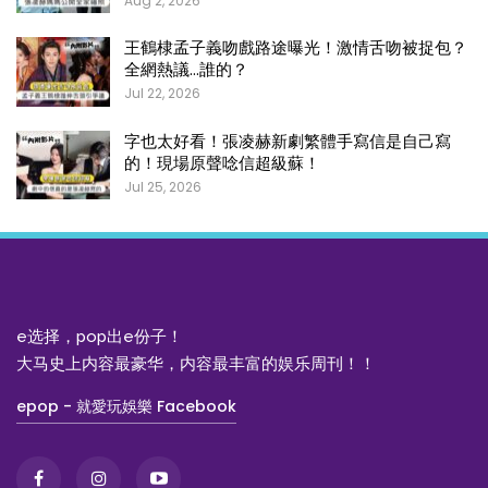
Aug 2, 2026
王鶴棣孟子義吻戲路途曝光！激情舌吻被捉包？
全網熱議…誰的？
Jul 22, 2026
字也太好看！張凌赫新劇繁體手寫信是自己寫
的！現場原聲唸信超級蘇！
Jul 25, 2026
e选择，pop出e份子！
大马史上内容最豪华，内容最丰富的娱乐周刊！！
epop - 就愛玩娛樂 Facebook