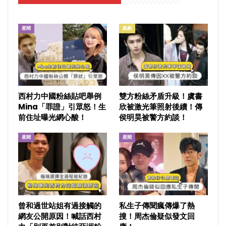
星聞
戲劇
西村力中國粉絲貼吧舉例
雙方粉絲矛盾升級！虞書
Mina「罪證」引眾怒！生
欣被激光筆照射後續！傳
前住址曝光網心酸！
侯明昊被警方約談！
星聞
星聞
曾和過世站姐有過接觸的
私生子傳聞瘋傳爆了熱
網友公開原因！喊話西村
搜！周杰倫疑似發文回