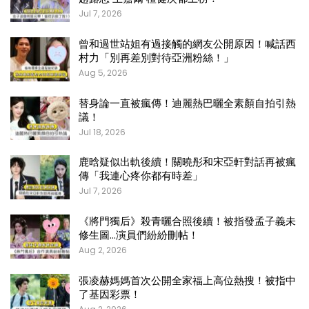
Jul 7, 2026
曾和過世站姐有過接觸的網友公開原因！喊話西
村力「別再差別對待亞洲粉絲！」
Aug 5, 2026
替身論一直被瘋傳！迪麗熱巴曬全素顏自拍引熱
議！
Jul 18, 2026
鹿晗疑似出軌後續！關曉彤和宋亞軒對話再被瘋
傳「我連心疼你都有時差」
Jul 7, 2026
《將門獨后》殺青曬合照後續！被指發孟子義未
修生圖…演員們紛紛刪帖！
Aug 2, 2026
張凌赫媽媽首次公開全家福上高位熱搜！被指中
了基因彩票！