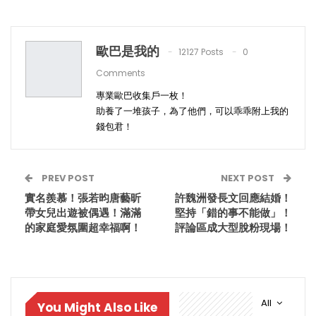
歐巴是我的
12127 Posts
0
Comments
專業歐巴收集戶一枚！
助養了一堆孩子，為了他們，可以乖乖附上我的
錢包君！
PREV POST
NEXT POST
實名羨慕！張若昀唐藝昕
許魏洲發長文回應結婚！
帶女兒出遊被偶遇！滿滿
堅持「錯的事不能做」！
的家庭愛氛圍超幸福啊！
評論區成大型脫粉現場！
All
You Might Also Like