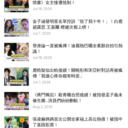
情書》女主慘遭抵制！
Jul 16, 2026
金子涵發明星名單控訴「毀了我十年！」！白鹿
趙露思 王嘉爾 檀健次都上榜！
Jul 7, 2026
替身論一直被瘋傳！迪麗熱巴曬全素顏自拍引熱
議！
Jul 18, 2026
鹿晗疑似出軌後續！關曉彤和宋亞軒對話再被瘋
傳「我連心疼你都有時差」
Jul 7, 2026
《將門獨后》殺青曬合照後續！被指發孟子義未
修生圖…演員們紛紛刪帖！
Aug 2, 2026
張凌赫媽媽首次公開全家福上高位熱搜！被指中
了基因彩票！