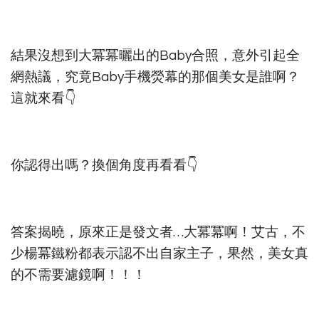
結果沒想到大冪冪曬出的Baby合照，意外引起全
網熱議，究竟Baby手機熒幕的那個美女是誰啊？
這就來看👇
你認得出嗎？換個角度再看看👇
答案揭曉，原來正是發文者…大冪冪啊！艾古，不
少楊冪鐵粉都表示認不出自家主子，果然，美女真
的不需要濾鏡啊！！！