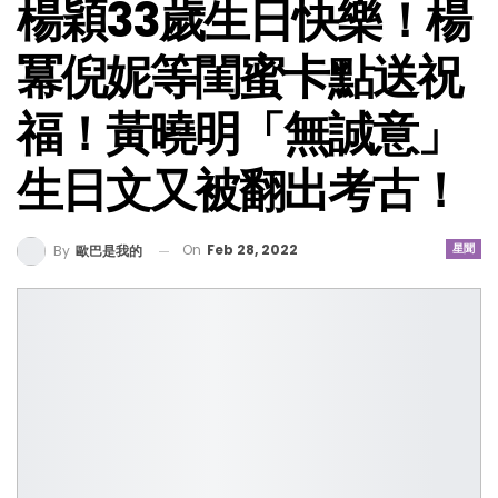
楊穎33歲生日快樂！楊
冪倪妮等閨蜜卡點送祝
福！黃曉明「無誠意」
生日文又被翻出考古！
On
Feb 28, 2022
星聞
By
歐巴是我的