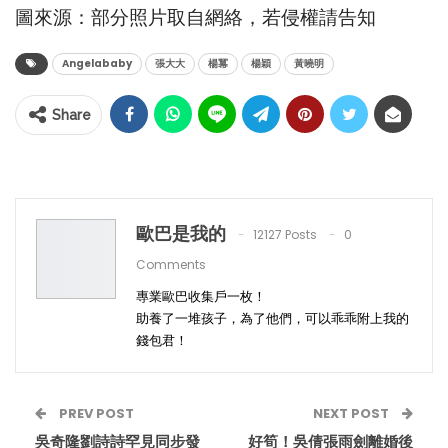
圖來源：部分照片取自網絡，若侵權請告知
Angelababy
張大大
楊冪
楊穎
黃曉明
Share
歐巴是我的
12127 Posts
0
Comments
專業歐巴收集戶一枚！
助養了一堆孩子，為了他們，可以乖乖附上我的
錢包君！
PREV POST
NEXT POST
吳奇隆劉詩詩罕見同步發
好筍！吳倩張雨劍離婚後