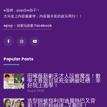
e选择，pop出e份子！
大马史上内容最豪华，内容最丰富的娱乐周刊！！
epop - 就愛玩娛樂 Facebook
Popular Posts
田曦薇新劇天才人設被魔改！數
學大賽題目笑死全網被吐槽：幸
好我上過學！
Aug 4, 2026
造型師被指利用迪麗熱巴又背
刺！回懟粉絲後…又刪評！