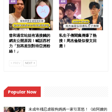
星聞
星聞
曾和過世站姐有過接觸的
私生子傳聞瘋傳爆了熱
網友公開原因！喊話西村
搜！周杰倫疑似發文回
力「別再差別對待亞洲粉
應！
絲！」
PREV
NEXT
Popular Now
未成年殘忍虐殺狗媽媽一家引眾怒！《給阿嬤的