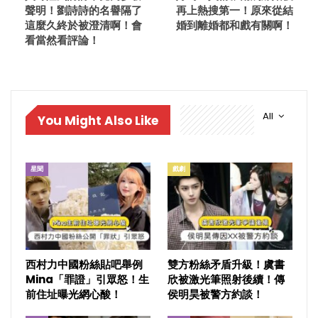
聲明！劉詩詩的名譽隔了
再上熱搜第一！原來從結
這麼久終於被澄清啊！會
婚到離婚都和戲有關啊！
看當然看評論！
All
You Might Also Like
星聞
戲劇
西村力中國粉絲貼吧舉例
雙方粉絲矛盾升級！虞書
Mina「罪證」引眾怒！生
欣被激光筆照射後續！傳
前住址曝光網心酸！
侯明昊被警方約談！