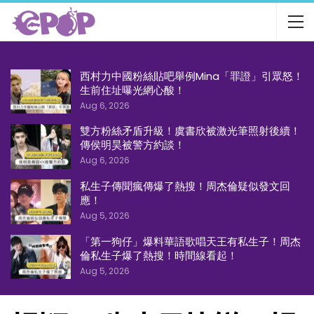
西村力中國粉絲貼吧舉例Mina「罪證」引眾怒！
生前住址曝光網心酸！
Aug 6, 2026
雙方粉絲矛盾升級！虞書欣被激光筆照射後續！
傳侯明昊被警方約談！
Aug 6, 2026
私生子傳聞瘋傳爆了熱搜！周杰倫疑似發文回
應！
Aug 5, 2026
「第一狗仔」爆料華語歌唱天王有私生子！周杰
倫私生子爆了熱搜！時間線看起！
Aug 5, 2026