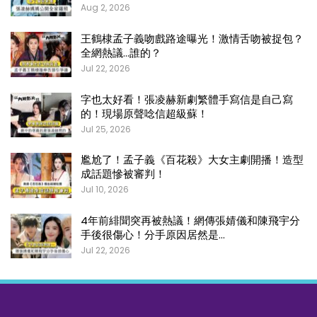
Aug 2, 2026
王鶴棣孟子義吻戲路途曝光！激情舌吻被捉包？
全網熱議…誰的？
Jul 22, 2026
字也太好看！張凌赫新劇繁體手寫信是自己寫
的！現場原聲唸信超級蘇！
Jul 25, 2026
尷尬了！孟子義《百花殺》大女主劇開播！造型
成話題慘被審判！
Jul 10, 2026
4年前緋聞突再被熱議！網傳張婧儀和陳飛宇分
手後很傷心！分手原因居然是…
Jul 22, 2026