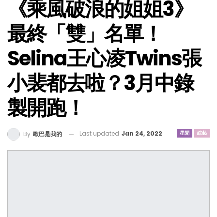
《乘風破浪的姐姐3》
最終「雙」名單！
Selina王心凌Twins張
小裴都去啦？3月中錄
製開跑！
Last updated
Jan 24, 2022
星聞
綜藝
By
歐巴是我的