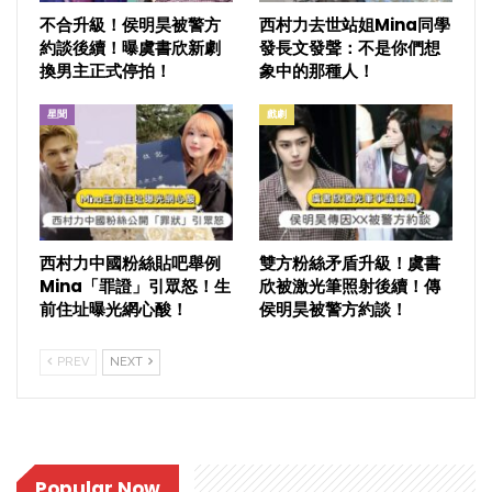
不合升級！侯明昊被警方
西村力去世站姐Mina同學
約談後續！曝虞書欣新劇
發長文發聲：不是你們想
換男主正式停拍！
象中的那種人！
星聞
戲劇
西村力中國粉絲貼吧舉例
雙方粉絲矛盾升級！虞書
Mina「罪證」引眾怒！生
欣被激光筆照射後續！傳
前住址曝光網心酸！
侯明昊被警方約談！
PREV
NEXT
Popular Now