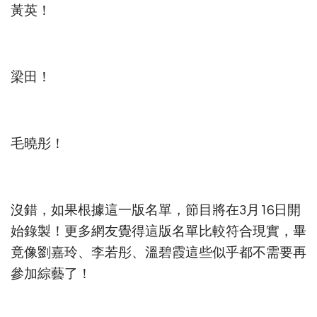
黃英！
梁田！
毛曉彤！
沒錯，如果根據這一版名單，節目將在3月16日開
始錄製！更多網友覺得這版名單比較符合現實，畢
竟像劉嘉玲、李若彤、溫碧霞這些似乎都不需要再
參加綜藝了！