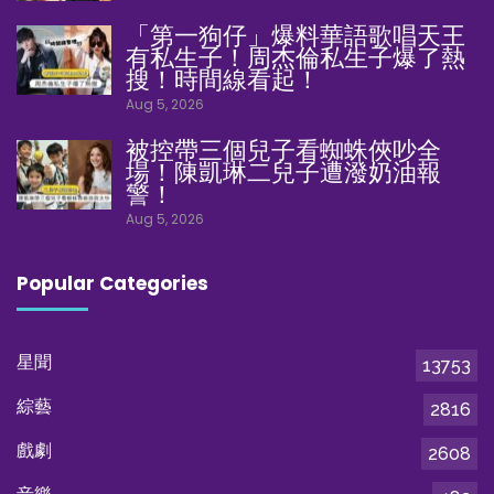
「第一狗仔」爆料華語歌唱天王
有私生子！周杰倫私生子爆了熱
搜！時間線看起！
Aug 5, 2026
被控帶三個兒子看蜘蛛俠吵全
場！陳凱琳二兒子遭潑奶油報
警！
Aug 5, 2026
Popular Categories
星聞
13753
綜藝
2816
戲劇
2608