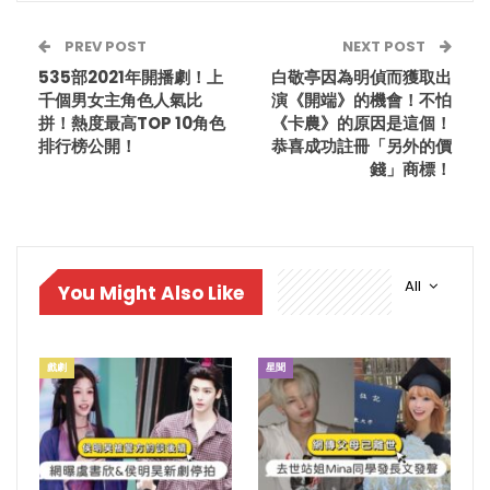
PREV POST
NEXT POST
535部2021年開播劇！上
白敬亭因為明偵而獲取出
千個男女主角色人氣比
演《開端》的機會！不怕
拼！熱度最高TOP 10角色
《卡農》的原因是這個！
排行榜公開！
恭喜成功註冊「另外的價
錢」商標！
All
You Might Also Like
戲劇
星聞