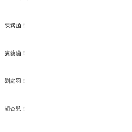
陳紫函！
婁藝瀟！
劉庭羽！
胡杏兒！