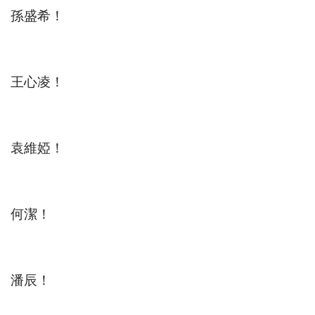
孫盛希！
王心凌！
袁維婭！
何潔！
潘辰！