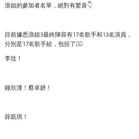
浪姐的參加者名單，絕對有驚喜👇
目前據悉浪姐3最終陣容有17名歌手和13名演員，
分別是17名歌手組，包括了👇🏻
李玟！
鐘欣潼！蔡卓妍！
薛凱琪！