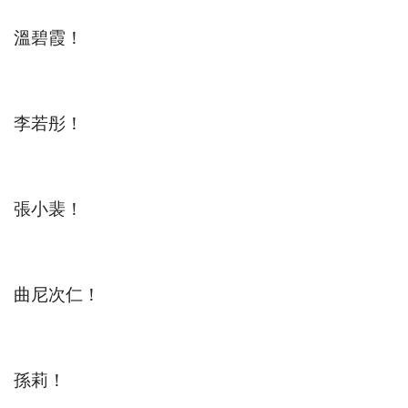
溫碧霞！
李若彤！
張小裴！
曲尼次仁！
孫莉！