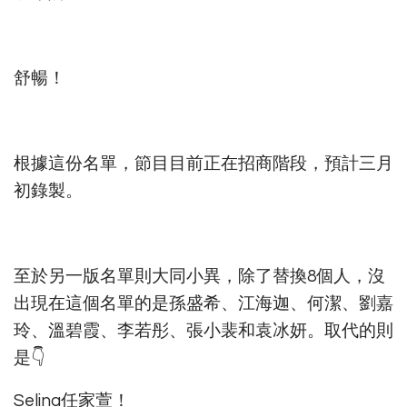
舒暢！
根據這份名單，節目目前正在招商階段，預計三月
初錄製。
至於另一版名單則大同小異，除了替換8個人，沒
出現在這個名單的是孫盛希、江海迦、何潔、劉嘉
玲、溫碧霞、李若彤、張小裴和袁冰妍。取代的則
是👇
Selina任家萱！