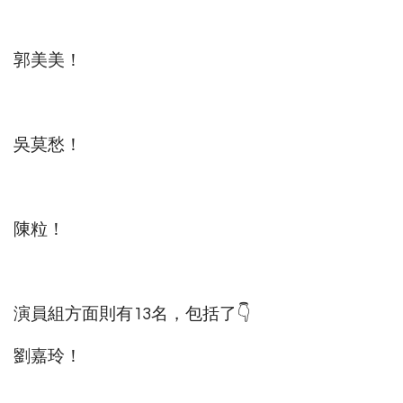
郭美美！
吳莫愁！
陳粒！
演員組方面則有13名，包括了👇
劉嘉玲！