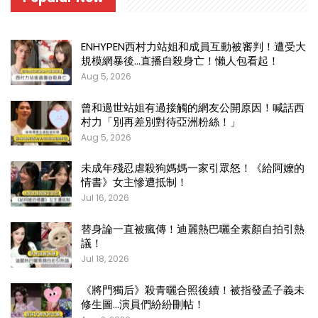
ENHYPEN西村力站姐和成員互動被審判！遭受大
規模網暴後…直播自殺身亡！懶人包看起！
Aug 5, 2026
曾和過世站姐有過接觸的網友公開原因！喊話西
村力「別再差別對待亞洲粉絲！」
Aug 5, 2026
未成年殘忍虐殺狗媽媽一家引眾怒！《給阿嬤的
情書》女主慘遭抵制！
Jul 16, 2026
替身論一直被瘋傳！迪麗熱巴曬全素顏自拍引熱
議！
Jul 18, 2026
《將門獨后》殺青曬合照後續！被指發孟子義未
修生圖…演員們紛紛刪帖！