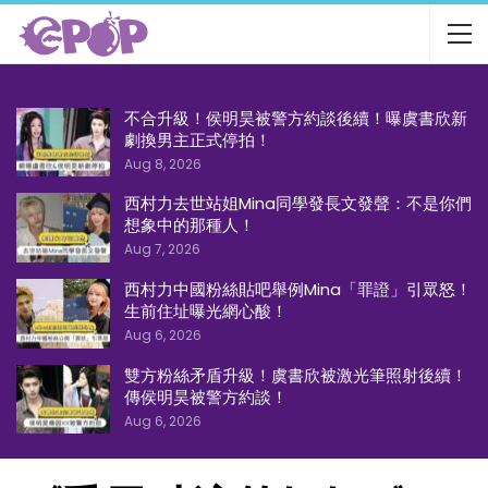
不合升級！侯明昊被警方約談後續！曝虞書欣新
劇換男主正式停拍！
Aug 8, 2026
西村力去世站姐Mina同學發長文發聲：不是你們
想象中的那種人！
Aug 7, 2026
西村力中國粉絲貼吧舉例Mina「罪證」引眾怒！
生前住址曝光網心酸！
Aug 6, 2026
雙方粉絲矛盾升級！虞書欣被激光筆照射後續！
傳侯明昊被警方約談！
Aug 6, 2026