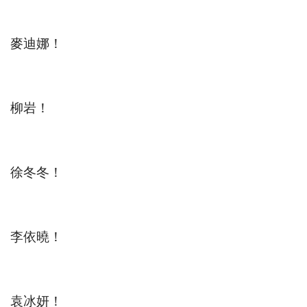
麥迪娜！
柳岩！
徐冬冬！
李依曉！
袁冰妍！