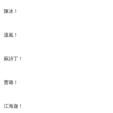
陳冰！
溫嵐！
蘇詩丁！
曹璐！
江海迦！