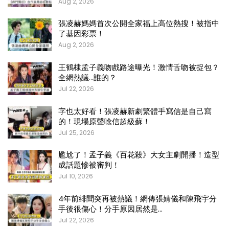
Aug 2, 2026
張凌赫媽媽首次公開全家福上高位熱搜！被指中
了基因彩票！
Aug 2, 2026
王鶴棣孟子義吻戲路途曝光！激情舌吻被捉包？
全網熱議…誰的？
Jul 22, 2026
字也太好看！張凌赫新劇繁體手寫信是自己寫
的！現場原聲唸信超級蘇！
Jul 25, 2026
尷尬了！孟子義《百花殺》大女主劇開播！造型
成話題慘被審判！
Jul 10, 2026
4年前緋聞突再被熱議！網傳張婧儀和陳飛宇分
手後很傷心！分手原因居然是…
Jul 22, 2026