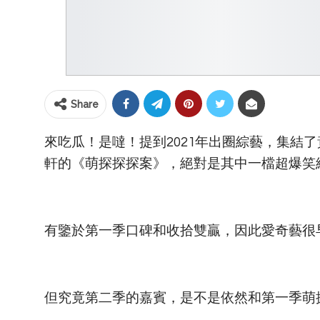
Share
來吃瓜！是噠！提到2021年出圈綜藝，集結
軒的《萌探探探案》，絕對是其中一檔超爆笑
有鑒於第一季口碑和收拾雙贏，因此愛奇藝很早
但究竟第二季的嘉賓，是不是依然和第一季萌