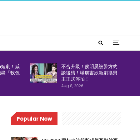
i短劇！戚
不合升級！侯明昊被警方約
炮轟「軟色
談後續！曝虞書欣新劇換男
主正式停拍！
Aug 8, 2026
Popular Now