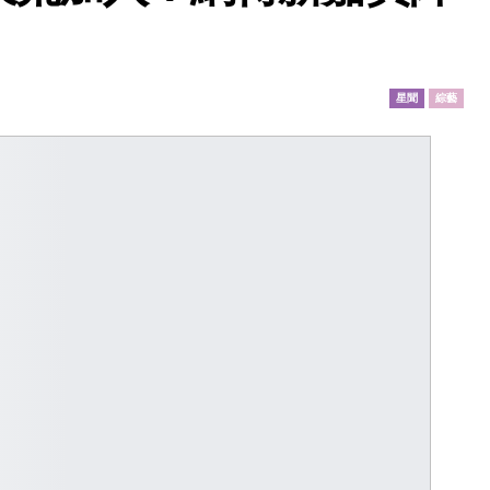
星聞
綜藝