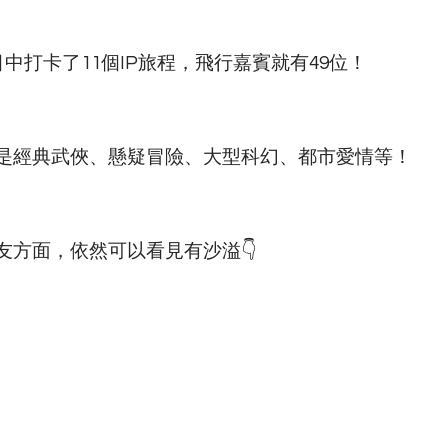
中打卡了11個IP旅程，飛行嘉賓就有49位！
是經典武俠、懸疑冒險、大型科幻、都市愛情等！
方面，依然可以看見有沙溢👇