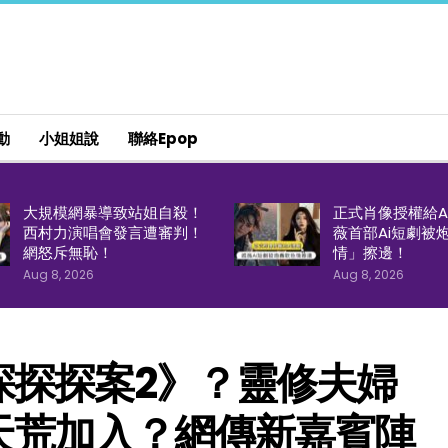
動
小姐姐說
聯絡epop
大規模網暴導致站姐自殺！
正式肖像授權給A
西村力演唱會發言遭審判！
薇首部Ai短劇被
網怒斥無恥！
情」擦邊！
Aug 8, 2026
Aug 8, 2026
探探探案2》？靈修夫婦
天荒加入？網傳新嘉賓陣