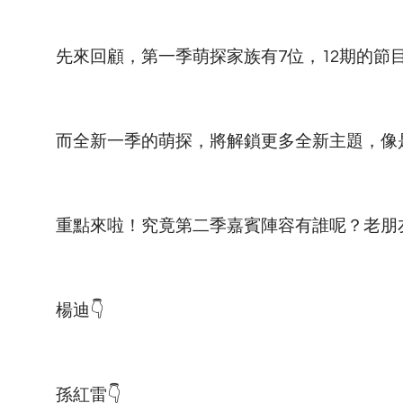
先來回顧，第一季萌探家族有7位，12期的節目
而全新一季的萌探，將解鎖更多全新主題，像
重點來啦！究竟第二季嘉賓陣容有誰呢？老朋友
楊迪👇
孫紅雷👇