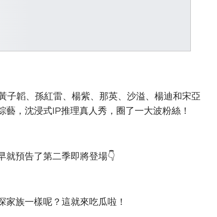
了黃子韜、孫紅雷、楊紫、那英、沙溢、楊迪和宋亞
綜藝，沈浸式IP推理真人秀，圈了一大波粉絲！
就預告了第二季即將登場👇
探家族一樣呢？這就來吃瓜啦！