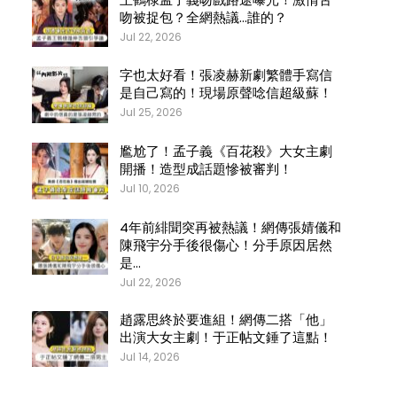
吻被捉包？全網熱議…誰的？
Jul 22, 2026
字也太好看！張凌赫新劇繁體手寫信
是自己寫的！現場原聲唸信超級蘇！
Jul 25, 2026
尷尬了！孟子義《百花殺》大女主劇
開播！造型成話題慘被審判！
Jul 10, 2026
4年前緋聞突再被熱議！網傳張婧儀和
陳飛宇分手後很傷心！分手原因居然
是…
Jul 22, 2026
趙露思終於要進組！網傳二搭「他」
出演大女主劇！于正帖文錘了這點！
Jul 14, 2026