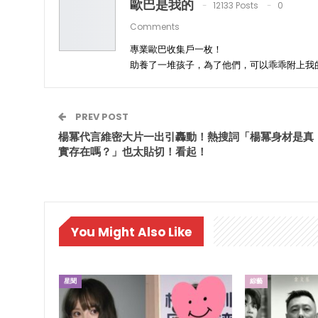
歐巴是我的
12133 Posts
0
Comments
專業歐巴收集戶一枚！
助養了一堆孩子，為了他們，可以乖乖附上我
PREV POST
楊冪代言維密大片一出引轟動！熱搜詞「楊冪身材是真
實存在嗎？」也太貼切！看起！
You Might Also Like
星聞
綜藝