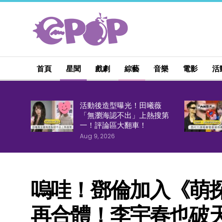
首頁
星聞
戲劇
綜藝
音樂
電影
活
活動後造型曝光！田曦薇
「無瀏海認不出」上熱搜第
一！評論區大翻車！
Aug 9, 2026
嗚哇！鄧倫加入《萌
再合體！李宇春也破