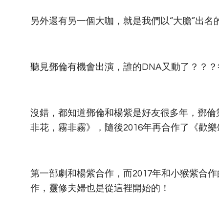
另外還有另一個大咖，就是我們以“大膽”出名
聽見鄧倫有機會出演，誰的DNA又動了？？
沒錯，都知道鄧倫和楊紫是好友很多年，鄧倫第
非花，霧非霧》，隨後2016年再合作了《歡樂
第一部劇和楊紫合作，而2017年和小猴紫合
作，靈修夫婦也是從這裡開始的！