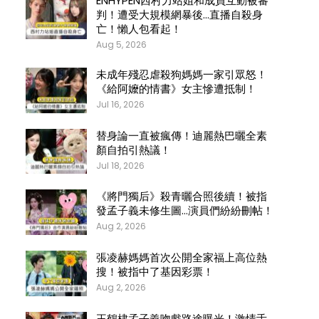
ENHYPEN西村力站姐和成員互動被審
判！遭受大規模網暴後…直播自殺身
亡！懶人包看起！
Aug 5, 2026
未成年殘忍虐殺狗媽媽一家引眾怒！
《給阿嬤的情書》女主慘遭抵制！
Jul 16, 2026
替身論一直被瘋傳！迪麗熱巴曬全素
顏自拍引熱議！
Jul 18, 2026
《將門獨后》殺青曬合照後續！被指
發孟子義未修生圖…演員們紛紛刪帖！
Aug 2, 2026
張凌赫媽媽首次公開全家福上高位熱
搜！被指中了基因彩票！
Aug 2, 2026
王鶴棣孟子義吻戲路途曝光！激情舌