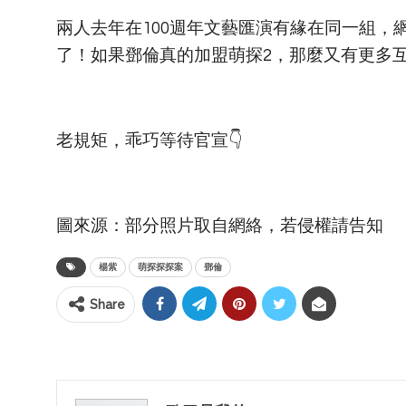
兩人去年在100週年文藝匯演有緣在同一組，
了！如果鄧倫真的加盟萌探2，那麼又有更多
老規矩，乖巧等待官宣👇
圖來源：部分照片取自網絡，若侵權請告知
楊紫
萌探探探案
鄧倫
Share