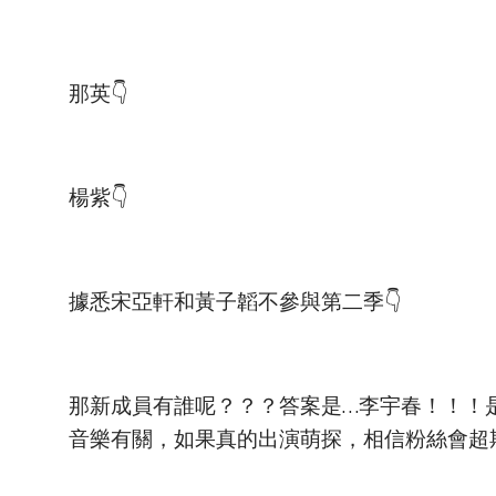
那英👇
楊紫👇
據悉宋亞軒和黃子韜不參與第二季👇
那新成員有誰呢？？？答案是…李宇春！！！
音樂有關，如果真的出演萌探，相信粉絲會超