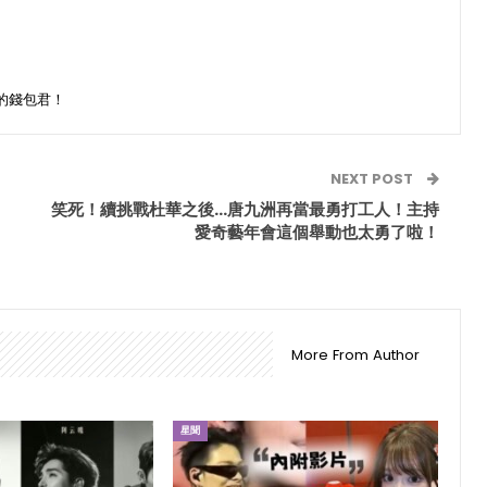
的錢包君！
NEXT POST
笑死！續挑戰杜華之後…唐九洲再當最勇打工人！主持
愛奇藝年會這個舉動也太勇了啦！
More From Author
星聞