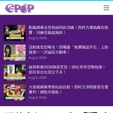
配戴網暴去世粉絲同款項鍊！西村力遭炮轟在挑
釁：項鍊含義超諷刺！
Aug 9, 2026
活動後造型曝光！田曦薇「無瀏海認不出」上熱
搜第一！評論區大翻車！
Aug 9, 2026
披荊斬棘2026陣容官宣！28位哥哥空降熱搜！
節目首次出現父子兵！
Aug 9, 2026
大規模網暴導致站姐自殺！西村力演唱會發言遭
審判！網怒斥無恥！
Aug 8, 2026