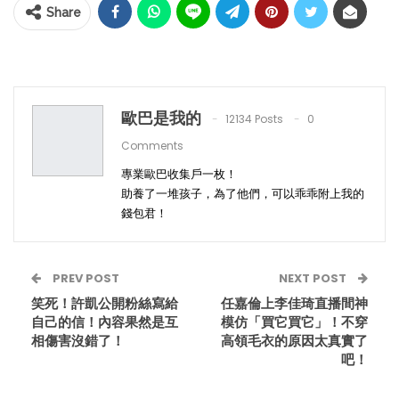
Share
歐巴是我的
12134 Posts
0
Comments
專業歐巴收集戶一枚！
助養了一堆孩子，為了他們，可以乖乖附上我的
錢包君！
PREV POST
NEXT POST
笑死！許凱公開粉絲寫給
任嘉倫上李佳琦直播間神
自己的信！內容果然是互
模仿「買它買它」！不穿
相傷害沒錯了！
高領毛衣的原因太真實了
吧！