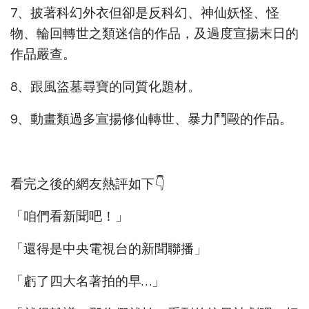
7、披著科幻外衣但卻是反科幻、神仙妖怪、怪
物、輪回轉世之類迷信的作品，及過度宣揚末日的
作品嚴查。
8、跟風盜墓尋寶的同質化題材。
9、動畫類過多宣揚修仙轉世、暴力鬥毆的作品。
看完之後的網友熱評如下👇
「咱們看新聞吧！」
「還得是中央電視台的新聞聯播」
「虧了四大名著拍的早…」