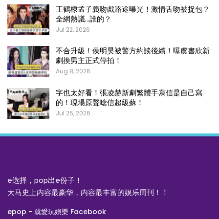
王鶴棣孟子義吻戲路途曝光！激情舌吻被捉包？
全網熱議…誰的？
Jul 22, 2026
不合升級！侯明昊被警方約談後續！曝虞書欣新
劇換男主正式停拍！
Aug 8, 2026
字也太好看！張凌赫新劇繁體手寫信是自己寫
的！現場原聲唸信超級蘇！
Jul 25, 2026
e选择，pop出e份子！
大马史上内容最豪华，内容最丰富的娱乐周刊！！
epop - 就愛玩娛樂 Facebook