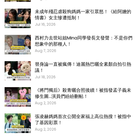
未成年殘忍虐殺狗媽媽一家引眾怒！《給阿嬤的
情書》女主慘遭抵制！
Jul 16, 2026
西村力去世站姐Mina同學發長文發聲：不是你們
想象中的那種人！
Aug 7, 2026
替身論一直被瘋傳！迪麗熱巴曬全素顏自拍引熱
議！
Jul 18, 2026
《將門獨后》殺青曬合照後續！被指發孟子義未
修生圖…演員們紛紛刪帖！
Aug 2, 2026
張凌赫媽媽首次公開全家福上高位熱搜！被指中
了基因彩票！
Aug 2, 2026