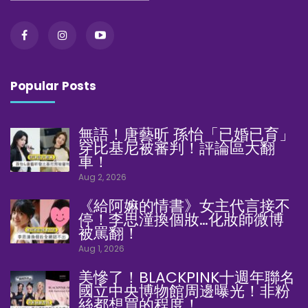
Popular Posts
無語！唐藝昕 孫怡「已婚已育」
穿比基尼被審判！評論區大翻
車！
Aug 2, 2026
《給阿嫲的情書》女主代言接不
停！李思潼換個妝…化妝師微博
被罵翻！
Aug 1, 2026
美慘了！BLACKPINK十週年聯名
國立中央博物館周邊曝光！非粉
絲都想買的程度！