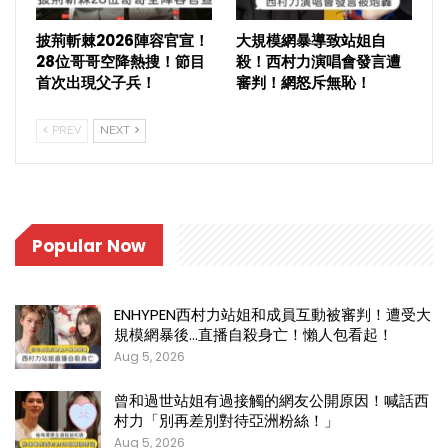
披荊斬棘2026陣容官宣！
大規模網暴導致站姐自
28位哥哥空降熱搜！節目
殺！西村力演唱會發言遭
首次出現父子兵！
審判！網怒斥無恥！
PREV
NEXT
Popular Now
ENHYPEN西村力站姐和成員互動被審判！遭受大
規模網暴後…直播自殺身亡！懶人包看起！
Aug 5, 2026
曾和過世站姐有過接觸的網友公開原因！喊話西
村力「別再差別對待亞洲粉絲！」
Aug 5, 2026