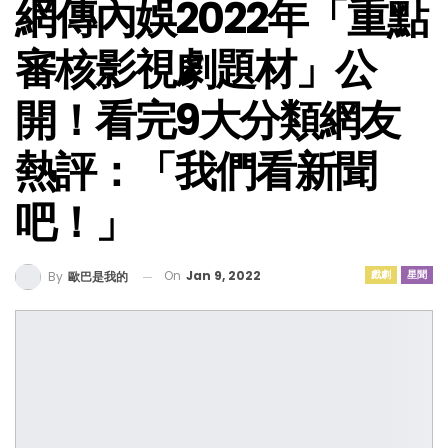
網傳內娛2022年「重點
審核影視劇題材」公
開！看完9大分類網友
熱評：「我們看新聞
吧！」
On
Jan 9, 2022
戲劇
星聞
By
歐巴是我的