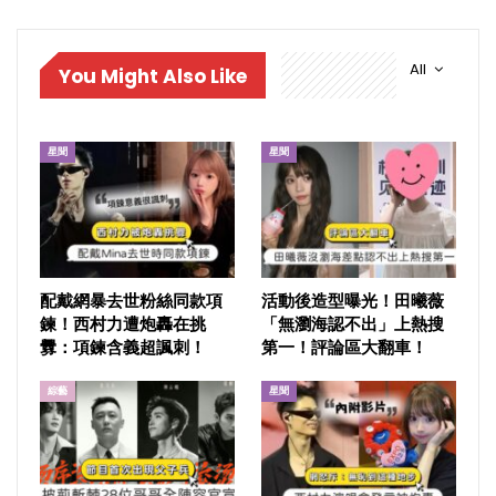
All
You Might Also Like
星聞
星聞
配戴網暴去世粉絲同款項
活動後造型曝光！田曦薇
鍊！西村力遭炮轟在挑
「無瀏海認不出」上熱搜
釁：項鍊含義超諷刺！
第一！評論區大翻車！
綜藝
星聞