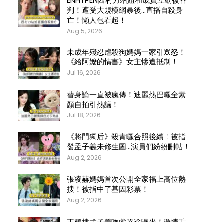
ENHYPEN西村力站姐和成員互動被審
判！遭受大規模網暴後…直播自殺身
亡！懶人包看起！
Aug 5, 2026
未成年殘忍虐殺狗媽媽一家引眾怒！
《給阿嬤的情書》女主慘遭抵制！
Jul 16, 2026
替身論一直被瘋傳！迪麗熱巴曬全素
顏自拍引熱議！
Jul 18, 2026
《將門獨后》殺青曬合照後續！被指
發孟子義未修生圖…演員們紛紛刪帖！
Aug 2, 2026
張凌赫媽媽首次公開全家福上高位熱
搜！被指中了基因彩票！
Aug 2, 2026
王鶴棣孟子義吻戲路途曝光！激情舌