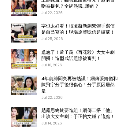
吻被捉包？全網熱議…誰的？
Jul 22, 2026
字也太好看！張凌赫新劇繁體手寫信
是自己寫的！現場原聲唸信超級蘇！
Jul 25, 2026
尷尬了！孟子義《百花殺》大女主劇
開播！造型成話題慘被審判！
Jul 10, 2026
4年前緋聞突再被熱議！網傳張婧儀和
陳飛宇分手後很傷心！分手原因居然
是…
Jul 22, 2026
趙露思終於要進組！網傳二搭「他」
出演大女主劇！于正帖文錘了這點！
Jul 14, 2026