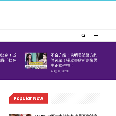
i短劇！戚
不合升級！侯明昊被警方約
炮轟「軟色
談後續！曝虞書欣新劇換男
主正式停拍！
Aug 8, 2026
Popular Now