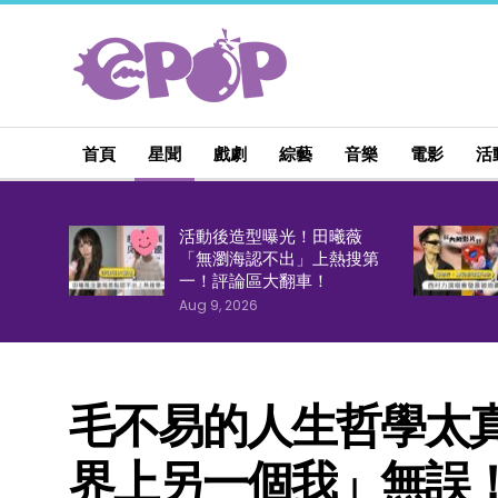
首頁
星聞
戲劇
綜藝
音樂
電影
活
活動後造型曝光！田曦薇
「無瀏海認不出」上熱搜第
一！評論區大翻車！
Aug 9, 2026
毛不易的人生哲學太
界上另一個我」無誤