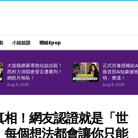
動
小姐姐說
聯絡epop
大規模網暴導致站姐自殺！
正式肖像授權給A
西村力演唱會發言遭審判！
薇首部Ai短劇被
網怒斥無恥！
情」擦邊！
Aug 8, 2026
Aug 8, 2026
真相！網友認證就是「世
！每個想法都會讓你只能