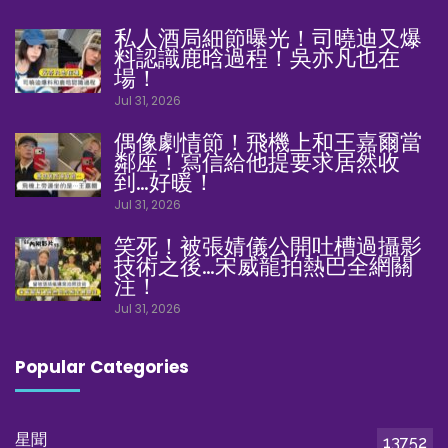
私人酒局細節曝光！司曉迪又爆
料認識鹿晗過程！吳亦凡也在
場！
Jul 31, 2026
偶像劇情節！飛機上和王嘉爾當
鄰座！寫信給他提要求居然收
到…好暖！
Jul 31, 2026
笑死！被張婧儀公開吐槽過攝影
技術之後…宋威龍拍熱巴全網關
注！
Jul 31, 2026
Popular Categories
星聞
13752