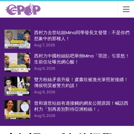
西村力去世站姐Mina同學發長文發聲：不是你們
想象中的那種人！
Aug 7, 2026
西村力中國粉絲貼吧舉例Mina「罪證」引眾怒！
生前住址曝光網心酸！
Aug 6, 2026
雙方粉絲矛盾升級！虞書欣被激光筆照射後續！
傳侯明昊被警方約談！
Aug 6, 2026
曾和過世站姐有過接觸的網友公開原因！喊話西
村力「別再差別對待亞洲粉絲！」
Aug 5, 2026