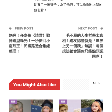
助養了一堆孩子，為了他們，可以乖乖附上我的
錢包君！
PREV POST
NEXT POST
媽啊！任嘉倫《請君》戰
毛不易的人生哲學太真
神造型曝光！一秒夢回小
相！網友認證就是「世界
南辰王！民國路透合集總
上另一個我」無誤！每個
整理！
想法都會讓你只能點頭認
同啊！
All
You Might Also Like
星聞
星聞