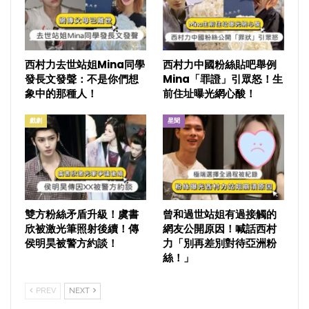
西村力去世站姐Mina同學
西村力中國粉絲貼吧舉例
發長文發聲：不是你們想
Mina「罪證」引眾怒！生
象中的那種人！
前住址曝光網心酸！
戲劇
星聞
雙方粉絲矛盾升級！虞書
曾和過世站姐有過接觸的
欣被激光筆照射後續！傳
網友公開原因！喊話西村
侯明昊被警方約談！
力「別再差別對待亞洲粉
絲！」
PREV
NEXT