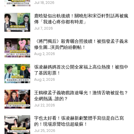
Jul 18, 2026
鹿晗疑似出軌後續！關曉彤和宋亞軒對話再被瘋
傳「我連心疼你都有時差」
Jul 7, 2026
《將門獨后》殺青曬合照後續！被指發孟子義未
修生圖…演員們紛紛刪帖！
Aug 2, 2026
張凌赫媽媽首次公開全家福上高位熱搜！被指中
了基因彩票！
Aug 2, 2026
王鶴棣孟子義吻戲路途曝光！激情舌吻被捉包？
全網熱議…誰的？
Jul 22, 2026
字也太好看！張凌赫新劇繁體手寫信是自己寫
的！現場原聲唸信超級蘇！
Jul 25, 2026