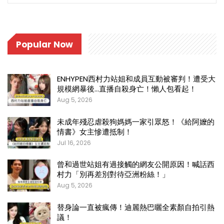
Popular Now
ENHYPEN西村力站姐和成員互動被審判！遭受大
規模網暴後…直播自殺身亡！懶人包看起！
Aug 5, 2026
未成年殘忍虐殺狗媽媽一家引眾怒！《給阿嬤的
情書》女主慘遭抵制！
Jul 16, 2026
曾和過世站姐有過接觸的網友公開原因！喊話西
村力「別再差別對待亞洲粉絲！」
Aug 5, 2026
替身論一直被瘋傳！迪麗熱巴曬全素顏自拍引熱
議！