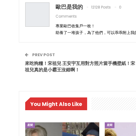
歐巴是我的
12128 Posts
0
Comments
專業歐巴收集戶一枚！
助養了一堆孩子，為了他們，可以乖乖附上我
PREV POST
來吃狗糧！宋祖兒 王安宇互用對方照片當手機壁紙！宋
祖兒真的是小霸王沒錯啊！
You Might Also Like
星聞
星聞