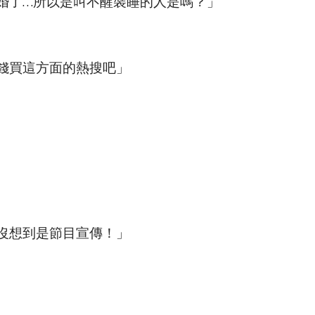
婚了…所以是叫不醒裝睡的人是嗎？」
錢買這方面的熱搜吧」
沒想到是節目宣傳！」