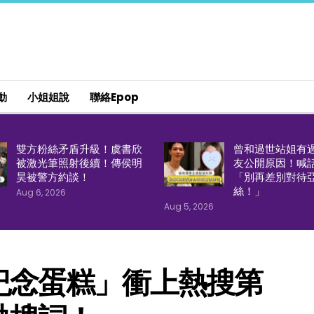
動
小姐姐說
聯絡epop
雙方粉絲矛盾升級！虞書欣
曾和過世站姐有
被激光筆照射後續！傳侯明
友公開原因！喊
昊被警方約談！
「別再差別對待
絲！」
Aug 6, 2026
Aug 5, 2026
紀念蛋糕」衝上熱搜第