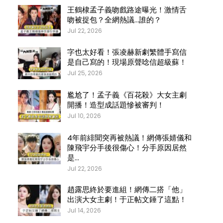
王鶴棣孟子義吻戲路途曝光！激情舌
吻被捉包？全網熱議…誰的？
Jul 22, 2026
字也太好看！張凌赫新劇繁體手寫信
是自己寫的！現場原聲唸信超級蘇！
Jul 25, 2026
尷尬了！孟子義《百花殺》大女主劇
開播！造型成話題慘被審判！
Jul 10, 2026
4年前緋聞突再被熱議！網傳張婧儀和
陳飛宇分手後很傷心！分手原因居然
是…
Jul 22, 2026
趙露思終於要進組！網傳二搭「他」
出演大女主劇！于正帖文錘了這點！
Jul 14, 2026