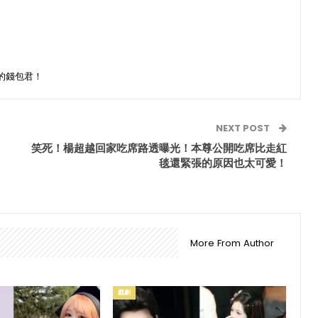
的錢包君！
NEXT POST
笑死！楊超越回家吃席路透曝光！本尊公開吃席比走紅
毯還緊張的原因也太可愛！
More From Author
戲劇