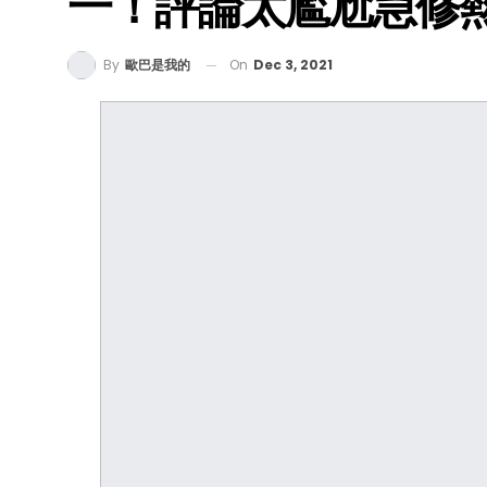
一！評論太尷尬急修
On
Dec 3, 2021
By
歐巴是我的