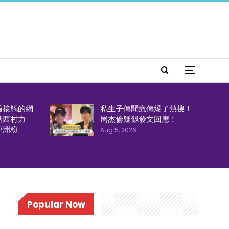
過接觸的網
私生子傳聞瘋傳爆了熱搜！
話西村力
周杰倫疑似發文回應！
亞洲粉
Aug 5, 2026
Popular Now