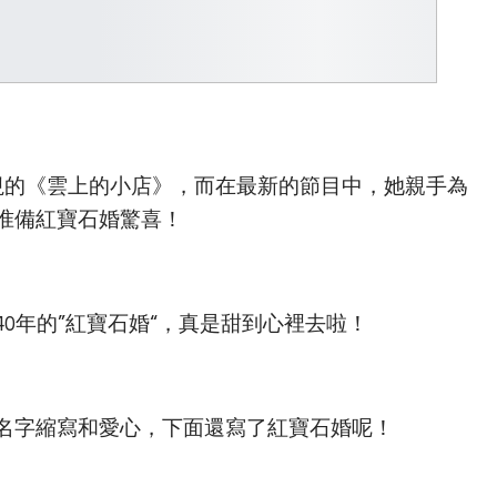
視的《雲上的小店》，而在最新的節目中，她親手為
准備紅寶石婚驚喜！
0年的”紅寶石婚“，真是甜到心裡去啦！
名字縮寫和愛心，下面還寫了紅寶石婚呢！