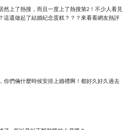
居然上了熱搜，而且一度上了熱搜第2！不少人看見
？這還做起了結婚紀念蛋糕？？？來看看網友熱評
，你們倆什麼時候安排上婚禮啊！都好久好久過去