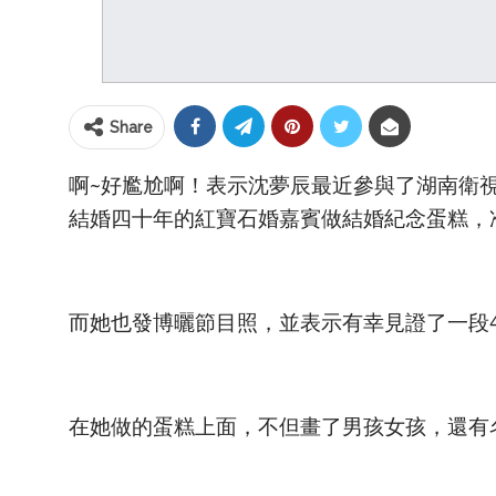
Share
啊~好尷尬啊！表示沈夢辰最近參與了湖南衛
結婚四十年的紅寶石婚嘉賓做結婚紀念蛋糕，
而她也發博曬節目照，並表示有幸見證了一段4
在她做的蛋糕上面，不但畫了男孩女孩，還有