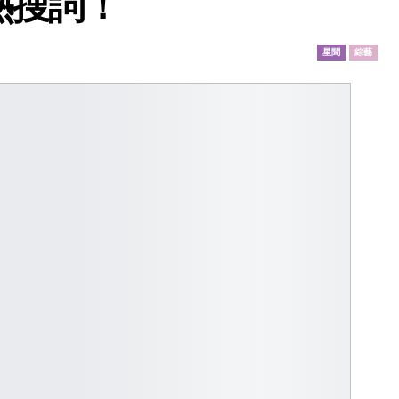
熱搜詞！
星聞
綜藝