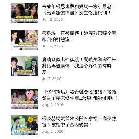
未成年殘忍虐殺狗媽媽一家引眾怒！
《給阿嬤的情書》女主慘遭抵制！
Jul 16, 2026
替身論一直被瘋傳！迪麗熱巴曬全素
顏自拍引熱議！
Jul 18, 2026
鹿晗疑似出軌後續！關曉彤和宋亞軒
對話再被瘋傳「我連心疼你都有時
差」
Jul 7, 2026
《將門獨后》殺青曬合照後續！被指
發孟子義未修生圖…演員們紛紛刪帖！
Aug 2, 2026
張凌赫媽媽首次公開全家福上高位熱
搜！被指中了基因彩票！
Aug 2, 2026