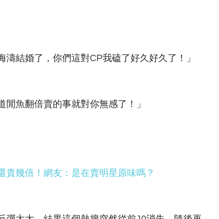
海濤結婚了，你們這對CP我磕了好久好久了！」
道閒魚翻倍賣的事就對你無感了！」
還貴幾倍！網友：是在賣明星原味嗎？