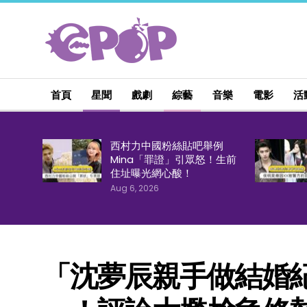
首頁
星聞
戲劇
綜藝
音樂
電影
活
西村力中國粉絲貼吧舉例
Mina「罪證」引眾怒！生前
住址曝光網心酸！
Aug 6, 2026
「沈夢辰親手做結婚