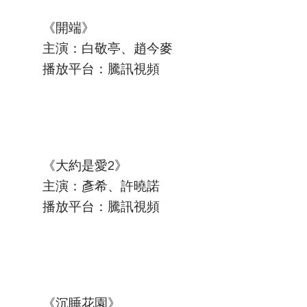
《開端》
主演：白敬亭、趙今麥
播放平台：騰訊視頻
《大約是愛2》
主演：彥希、許曉諾
播放平台：騰訊視頻
《沉睡花園》