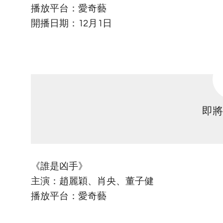
播放平台：愛奇藝
開播日期：12月1日
即將
《誰是凶手》
主演：趙麗穎、肖央、董子健
播放平台：愛奇藝