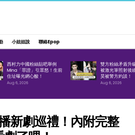
動
小姐姐說
聯絡epop
西村力中國粉絲貼吧舉例
雙方粉絲矛盾升
Mina「罪證」引眾怒！生前
被激光筆照射後
住址曝光網心酸！
昊被警方約談！
Aug 6, 2026
Aug 6, 2026
待播新劇巡禮！內附完整