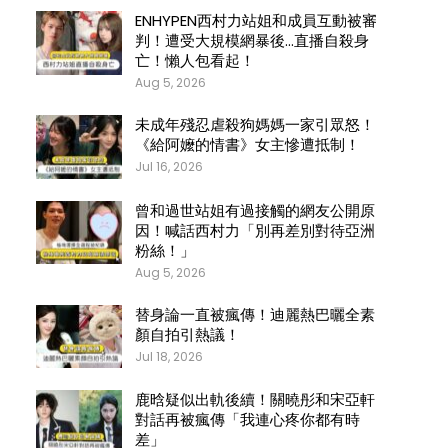
ENHYPEN西村力站姐和成員互動被審
判！遭受大規模網暴後…直播自殺身
亡！懶人包看起！
Aug 5, 2026
未成年殘忍虐殺狗媽媽一家引眾怒！
《給阿嬤的情書》女主慘遭抵制！
Jul 16, 2026
曾和過世站姐有過接觸的網友公開原
因！喊話西村力「別再差別對待亞洲
粉絲！」
Aug 5, 2026
替身論一直被瘋傳！迪麗熱巴曬全素
顏自拍引熱議！
Jul 18, 2026
鹿晗疑似出軌後續！關曉彤和宋亞軒
對話再被瘋傳「我連心疼你都有時
差」