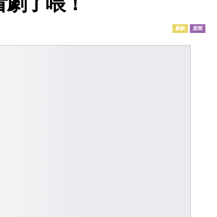
看劇了喂！
戲劇
星聞