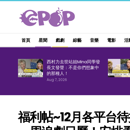
首頁
星聞
戲劇
綜藝
音樂
電影
活
西村力去世站姐Mina同學發
長文發聲：不是你們想象中
的那種人！
Aug 7, 2026
福利帖~12月各平台