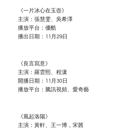
《一片冰心在玉壺》
主演：張慧雯、吳希澤
播放平台：優酷
播出日期：11月29日
《良言寫意》
主演：羅雲熙、程潇
開播日期：11月30日
播放平台：騰訊視頻、愛奇藝
《風起洛陽》
主演：黃軒、王一博，宋茜