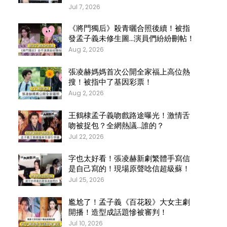
Jul 7, 2026
《將門獨后》殺青曬合照後續！被指
發孟子義未修生圖…演員們紛紛刪帖！
Aug 2, 2026
張凌赫媽媽首次公開全家福上高位熱
搜！被指中了基因彩票！
Aug 2, 2026
王鶴棣孟子義吻戲路途曝光！激情舌
吻被捉包？全網熱議…誰的？
Jul 22, 2026
字也太好看！張凌赫新劇繁體手寫信
是自己寫的！現場原聲唸信超級蘇！
Jul 25, 2026
尷尬了！孟子義《百花殺》大女主劇
開播！造型成話題慘被審判！
Jul 10, 2026