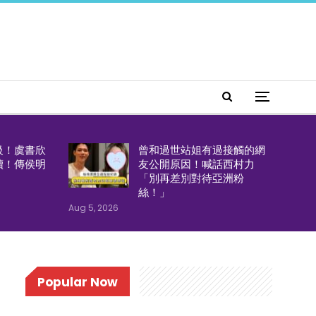
級！虞書欣
曾和過世站姐有過接觸的網
續！傳侯明
友公開原因！喊話西村力
「別再差別對待亞洲粉
絲！」
Aug 5, 2026
Popular Now