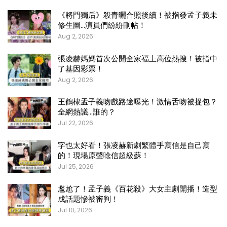
《將門獨后》殺青曬合照後續！被指發孟子義未
修生圖…演員們紛紛刪帖！
Aug 2, 2026
張凌赫媽媽首次公開全家福上高位熱搜！被指中
了基因彩票！
Aug 2, 2026
王鶴棣孟子義吻戲路途曝光！激情舌吻被捉包？
全網熱議…誰的？
Jul 22, 2026
字也太好看！張凌赫新劇繁體手寫信是自己寫
的！現場原聲唸信超級蘇！
Jul 25, 2026
尷尬了！孟子義《百花殺》大女主劇開播！造型
成話題慘被審判！
Jul 10, 2026