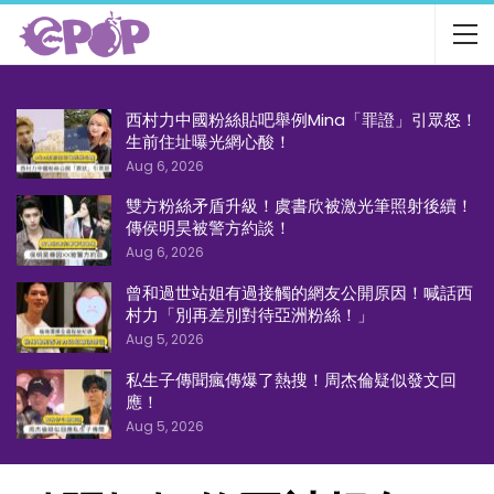
西村力中國粉絲貼吧舉例Mina「罪證」引眾怒！
生前住址曝光網心酸！
Aug 6, 2026
雙方粉絲矛盾升級！虞書欣被激光筆照射後續！
傳侯明昊被警方約談！
Aug 6, 2026
曾和過世站姐有過接觸的網友公開原因！喊話西
村力「別再差別對待亞洲粉絲！」
Aug 5, 2026
私生子傳聞瘋傳爆了熱搜！周杰倫疑似發文回
應！
Aug 5, 2026