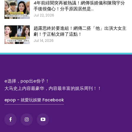
4年前緋聞突再被熱議！網傳張婧儀和陳飛宇分
手後很傷心！分手原因居然是…
Jul 22, 2026
趙露思終於要進組！網傳二搭「他」出演大女主
劇！于正帖文錘了這點！
Jul 14, 2026
e选择，pop出e份子！
大马史上内容最豪华，内容最丰富的娱乐周刊！！
epop - 就愛玩娛樂 Facebook