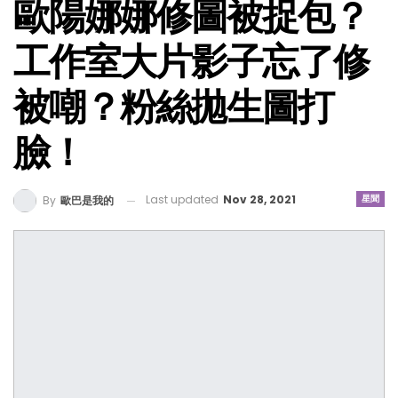
歐陽娜娜修圖被捉包？
工作室大片影子忘了修
被嘲？粉絲拋生圖打
臉！
Last updated
Nov 28, 2021
星聞
By
歐巴是我的