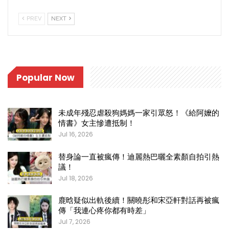
PREV
NEXT
Popular Now
未成年殘忍虐殺狗媽媽一家引眾怒！《給阿嬤的
情書》女主慘遭抵制！
Jul 16, 2026
替身論一直被瘋傳！迪麗熱巴曬全素顏自拍引熱
議！
Jul 18, 2026
鹿晗疑似出軌後續！關曉彤和宋亞軒對話再被瘋
傳「我連心疼你都有時差」
Jul 7, 2026