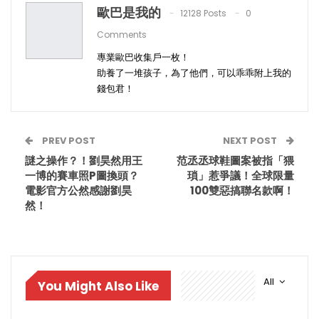
歐巴是我的
12128 Posts
0
Comments
專業歐巴收集戶一枚！
助養了一堆孩子，為了他們，可以乖乖附上我的
錢包君！
PREV POST
NEXT POST
謎之操作？！劉昊然用王
范丞丞球鞋圖案被指「猥
一博的賽車照P圖換頭？
瑣」惹爭議！全球限量
電影官方公然感謝劉昊
100雙惡搞聯名款啊！
然！
All
You Might Also Like