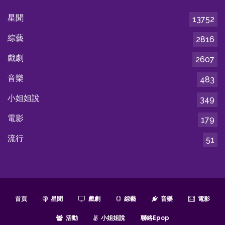
星聞
13752
綜藝
2816
戲劇
2607
音樂
483
小姐姐說
349
電影
179
流行
51
首頁
星聞
戲劇
綜藝
音樂
電影
活動
小姐姐說
聯絡epop