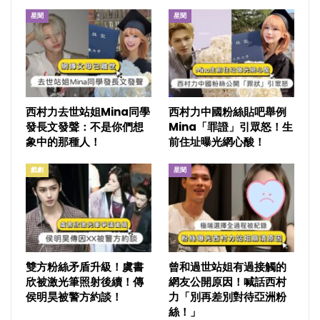
星聞
星聞
西村力去世站姐Mina同學
西村力中國粉絲貼吧舉例
發長文發聲：不是你們想
Mina「罪證」引眾怒！生
象中的那種人！
前住址曝光網心酸！
戲劇
星聞
雙方粉絲矛盾升級！虞書
曾和過世站姐有過接觸的
欣被激光筆照射後續！傳
網友公開原因！喊話西村
侯明昊被警方約談！
力「別再差別對待亞洲粉
絲！」