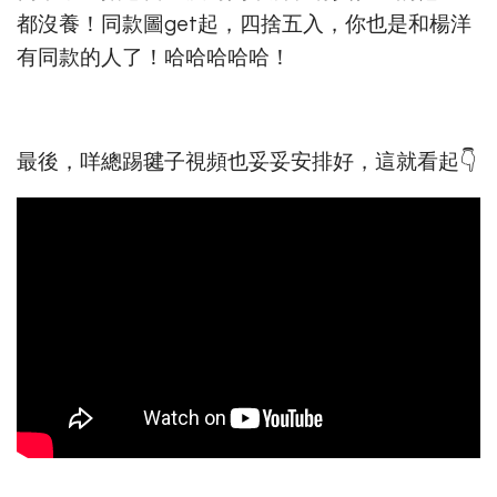
都沒養！同款圖get起，四捨五入，你也是和楊洋
有同款的人了！哈哈哈哈哈！
最後，咩總踢毽子視頻也妥妥安排好，這就看起👇