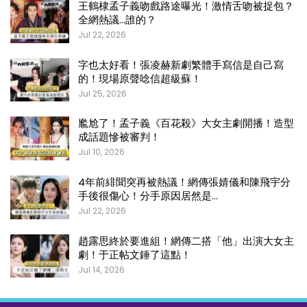
王鶴棣孟子義吻戲路途曝光！激情舌吻被捉包？
全網熱議…誰的？
Jul 22, 2026
字也太好看！張凌赫新劇繁體手寫信是自己寫
的！現場原聲唸信超級蘇！
Jul 25, 2026
尷尬了！孟子義《百花殺》大女主劇開播！造型
成話題慘被審判！
Jul 10, 2026
4年前緋聞突再被熱議！網傳張婧儀和陳飛宇分
手後很傷心！分手原因居然是…
Jul 22, 2026
趙露思終於要進組！網傳二搭「他」出演大女主
劇！于正帖文錘了這點！
Jul 14, 2026