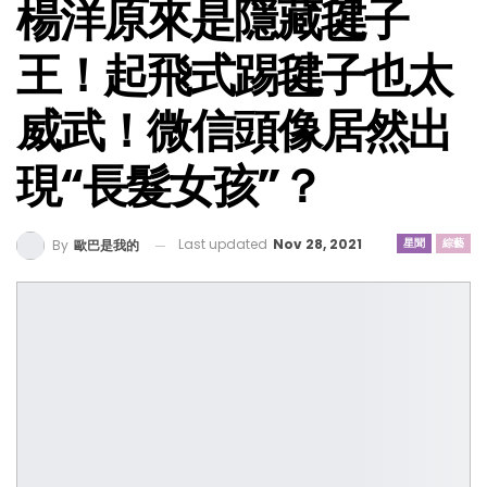
楊洋原來是隱藏毽子
王！起飛式踢毽子也太
威武！微信頭像居然出
現“長髮女孩”？
Last updated
Nov 28, 2021
星聞
綜藝
By
歐巴是我的