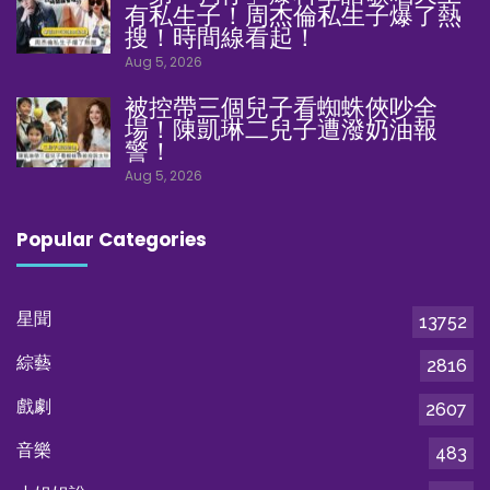
有私生子！周杰倫私生子爆了熱
搜！時間線看起！
Aug 5, 2026
被控帶三個兒子看蜘蛛俠吵全
場！陳凱琳二兒子遭潑奶油報
警！
Aug 5, 2026
Popular Categories
星聞
13752
綜藝
2816
戲劇
2607
音樂
483