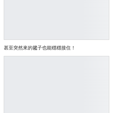
甚至突然來的毽子也能穩穩接住！