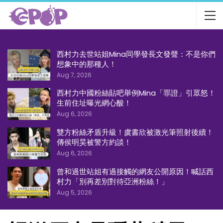
西村力去世站姐Mina同學發長文發聲：不是你們
想象中的那種人！
Aug 7, 2026
西村力中國粉絲貼吧舉例Mina「罪證」引眾怒！
生前住址曝光網心酸！
Aug 6, 2026
雙方粉絲矛盾升級！虞書欣被激光筆照射後續！
傳侯明昊被警方約談！
Aug 6, 2026
曾和過世站姐有過接觸的網友公開原因！喊話西
村力「別再差別對待亞洲粉絲！」
Aug 5, 2026