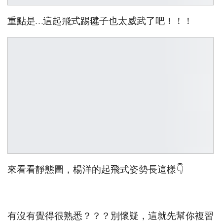
重點是…這起飛式踢毽子也太威武了吧！！！
來看看靜態圖，楊洋的起飛式姿勢長這樣👇
有沒有覺得很熟悉？？？別懷疑，這就先幫你複習