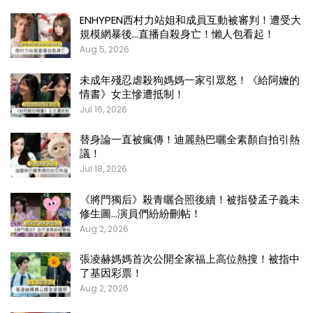
ENHYPEN西村力站姐和成員互動被審判！遭受大
規模網暴後…直播自殺身亡！懶人包看起！
Aug 5, 2026
未成年殘忍虐殺狗媽媽一家引眾怒！《給阿嬤的
情書》女主慘遭抵制！
Jul 16, 2026
替身論一直被瘋傳！迪麗熱巴曬全素顏自拍引熱
議！
Jul 18, 2026
《將門獨后》殺青曬合照後續！被指發孟子義未
修生圖…演員們紛紛刪帖！
Aug 2, 2026
張凌赫媽媽首次公開全家福上高位熱搜！被指中
了基因彩票！
Aug 2, 2026