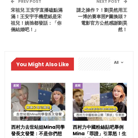
PREV POST
NEXT POST
宋祖兒 王安宇直播磕點滿
謎之操作？！劉昊然用王
滿！王安宇手機壁紙是宋
一博的賽車照P圖換頭？
祖兒！姚弛都發話：「你
電影官方公然感謝劉昊
倆結婚吧！」
然！
All
You Might Also Like
星聞
星聞
西村力去世站姐Mina同學
西村力中國粉絲貼吧舉例
發長文發聲：不是你們想
Mina「罪證」引眾怒！生