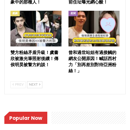
象中的那種人！
前住址曝光網心酸！
戲劇
星聞
雙方粉絲矛盾升級！虞書
曾和過世站姐有過接觸的
欣被激光筆照射後續！傳
網友公開原因！喊話西村
侯明昊被警方約談！
力「別再差別對待亞洲粉
絲！」
PREV
NEXT
Popular Now