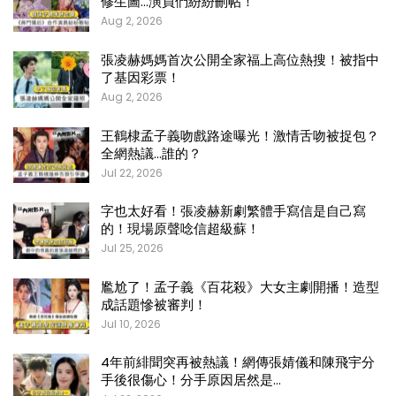
修生圖…演員們紛紛刪帖！
Aug 2, 2026
張凌赫媽媽首次公開全家福上高位熱搜！被指中
了基因彩票！
Aug 2, 2026
王鶴棣孟子義吻戲路途曝光！激情舌吻被捉包？
全網熱議…誰的？
Jul 22, 2026
字也太好看！張凌赫新劇繁體手寫信是自己寫
的！現場原聲唸信超級蘇！
Jul 25, 2026
尷尬了！孟子義《百花殺》大女主劇開播！造型
成話題慘被審判！
Jul 10, 2026
4年前緋聞突再被熱議！網傳張婧儀和陳飛宇分
手後很傷心！分手原因居然是…