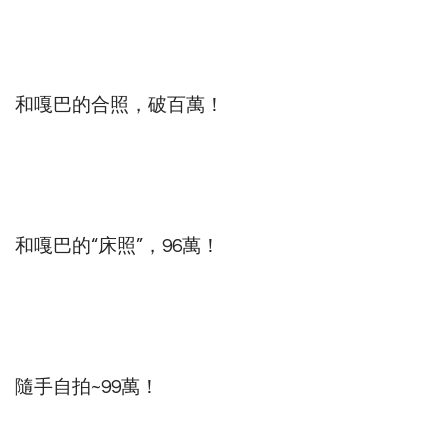
和嘎巴的合照，破百萬！
和嘎巴的“床照”，96萬！
隨手自拍~99萬！