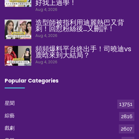
好我上過學！
Aug 4, 2026
造型師被指利用迪麗熱巴又背
刺！回懟粉絲後…又刪評！
Aug 4, 2026
頻頻爆料平台終出手！司曉迪vs
鹿晗來到大結局？
Aug 4, 2026
Popular Categories
星聞
13751
綜藝
2816
戲劇
2607