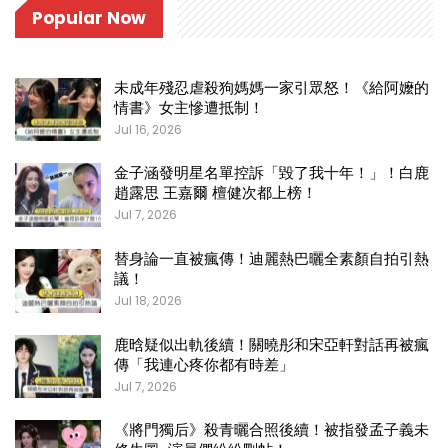
Popular Now
未成年殘忍虐殺狗媽媽一家引眾怒！《給阿嬤的
情書》女主慘遭抵制！
Jul 16, 2026
金子涵發明星名單控訴「毀了我十年！」！白鹿
趙露思 王嘉爾 檀健次都上榜！
Jul 7, 2026
替身論一直被瘋傳！迪麗熱巴曬全素顏自拍引熱
議！
Jul 18, 2026
鹿晗疑似出軌後續！關曉彤和宋亞軒對話再被瘋
傳「我連心疼你都有時差」
Jul 7, 2026
《將門獨后》殺青曬合照後續！被指發孟子義未