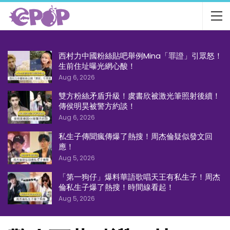
西村力中國粉絲貼吧舉例Mina「罪證」引眾怒！
生前住址曝光網心酸！
Aug 6, 2026
雙方粉絲矛盾升級！虞書欣被激光筆照射後續！
傳侯明昊被警方約談！
Aug 6, 2026
私生子傳聞瘋傳爆了熱搜！周杰倫疑似發文回
應！
Aug 5, 2026
「第一狗仔」爆料華語歌唱天王有私生子！周杰
倫私生子爆了熱搜！時間線看起！
Aug 5, 2026