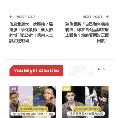
PREV POST
NEXT POST
信息量超大！搶壓軸？騙
陳偉霆將「自己和何穗接
禮服！爭化妝師！藝人們
吻照」印在自創品牌衣服
的“紅毯江湖”！業內人士
上販售？粉絲質問沒正面
談紅毯戰場！
回復！
All
You Might Also Like
星聞
戲劇