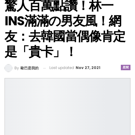
驚人百萬點讚！林一
INS滿滿の男友風！網
友：去韓國當偶像肯定
是「貴卡」！
Last updated
Nov 27, 2021
星聞
By
歐巴是我的