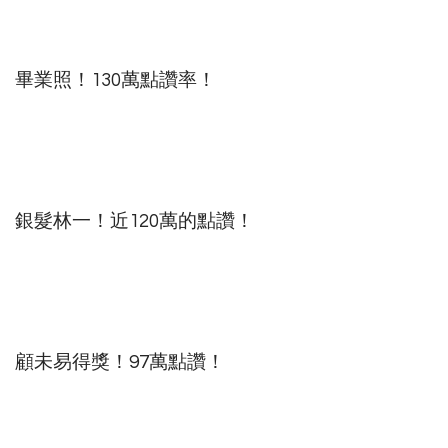
畢業照！130萬點讚率！
銀髮林一！近120萬的點讚！
顧未易得獎！97萬點讚！