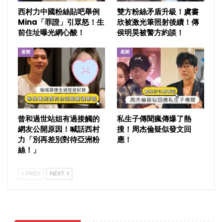
西村力中國粉絲貼吧舉例
雙方粉絲矛盾升級！虞書
Mina「罪證」引眾怒！生
欣被激光筆照射後續！傳
前住址曝光網心酸！
侯明昊被警方約談！
星聞
星聞
曾和過世站姐有過接觸的
私生子傳聞瘋傳爆了熱
網友公開原因！喊話西村
搜！周杰倫疑似發文回
力「別再差別對待亞洲粉
應！
絲！」
PREV
NEXT