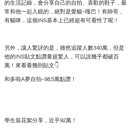
的生活記錄，會分享自己的自拍、喜歡的鞋子，最
常和他一起入鏡的，絕對是愛貓~嘎巴！有帥哥，
有貓咪，這個INS基本上已經超有可看性了呢！
另外，讓人驚訝的是，雖然追蹤人數340萬，但是
他的INS貼文點讚量超驚人，可以說幾乎都破百
萬！來看看幾則貼文👇
和多啦A夢自拍~98.5萬點讚！
學生裝花絮分享，近乎92萬！