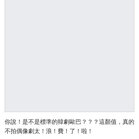
你說！是不是標準的韓劇歐巴？？？這顏值，真的
不拍偶像劇太！浪！費！了！啦！