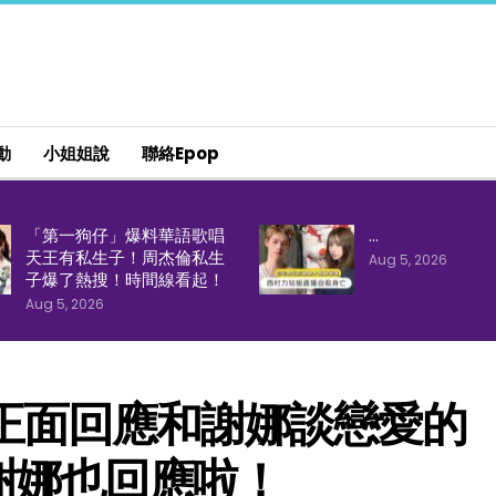
動
小姐姐說
聯絡epop
「第一狗仔」爆料華語歌唱
…
天王有私生子！周杰倫私生
Aug 5, 2026
子爆了熱搜！時間線看起！
Aug 5, 2026
正面回應和謝娜談戀愛的
謝娜也回應啦！