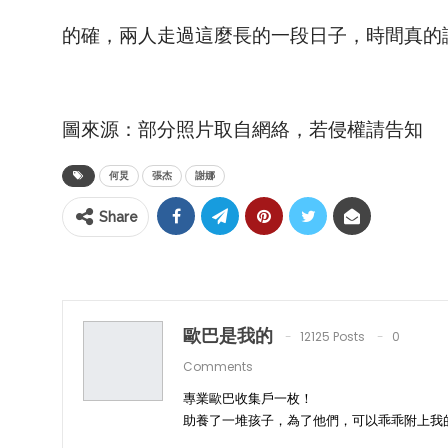
的確，兩人走過這麼長的一段日子，時間真的
圖來源：部分照片取自網絡，若侵權請告知
何炅
張杰
謝娜
Share
歐巴是我的
12125 Posts
0
Comments
專業歐巴收集戶一枚！
助養了一堆孩子，為了他們，可以乖乖附上我