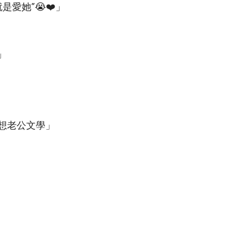
愛她”😭❤️」
」
想老公文學」