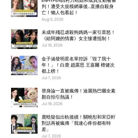
ENHYPEN西村力站姐和成員互動被審
判！遭受大規模網暴後…直播自殺身
亡！懶人包看起！
Aug 5, 2026
未成年殘忍虐殺狗媽媽一家引眾怒！
《給阿嬤的情書》女主慘遭抵制！
Jul 16, 2026
金子涵發明星名單控訴「毀了我十
年！」！白鹿 趙露思 王嘉爾 檀健次
都上榜！
Jul 7, 2026
替身論一直被瘋傳！迪麗熱巴曬全素
顏自拍引熱議！
Jul 18, 2026
鹿晗疑似出軌後續！關曉彤和宋亞軒
對話再被瘋傳「我連心疼你都有時
差」
Jul 7, 2026