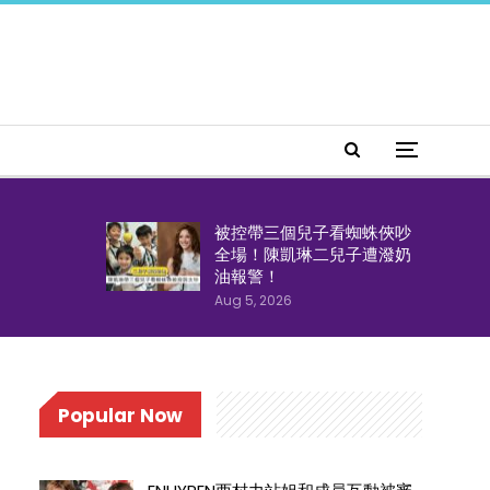
被控帶三個兒子看蜘蛛俠吵
全場！陳凱琳二兒子遭潑奶
油報警！
Aug 5, 2026
Popular Now