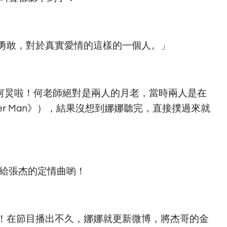
勇敢，對於真實愛情的這樣的一個人。」
何炅啦！何老師絕對是兩人的月老，當時兩人是在
er Man》），結果沒想到娜娜聽完，直接撲過來就
娜唱給張杰的定情曲喲！
！在節目播出不久，娜娜就更新微博，將杰哥的金