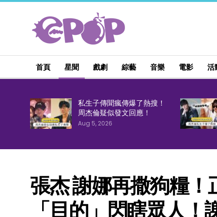
首頁
星聞
戲劇
綜藝
音樂
電影
活
私生子傳聞瘋傳爆了熱搜！
周杰倫疑似發文回應！
Aug 5, 2026
張杰 謝娜再撒狗糧！
「目的」閃瞎眾人！