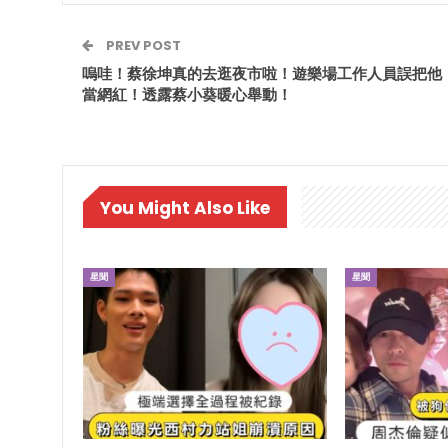
PREV POST
嗚哇！蔡徐坤真的去逛夜市啦！遊樂場工作人員誤把他
當網紅！透露蔡小葵暖心舉動！
You Might Also Like
星聞
星聞