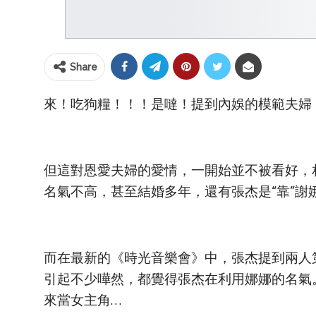
Share
來！吃狗糧！！！是噠！提到內娛的模範夫婦
但這對恩愛夫婦的愛情，一開始並不被看好，
名氣不高，甚至結婚多年，還有張杰是“靠”謝
而在最新的《時光音樂會》中，張杰提到兩人
引起不少嘩然，都覺得張杰在利用娜娜的名氣
來當女主角…