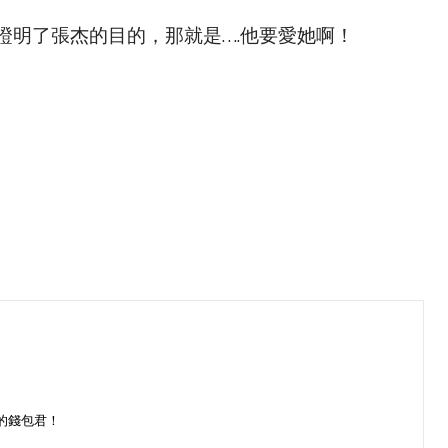
證明了張杰的目的，那就是….他要愛她啊！
的錢包君！