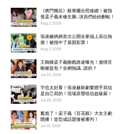
《將門獨后》殺青曬合照後續！被指
發孟子義未修生圖…演員們紛紛刪帖！
Aug 2, 2026
張凌赫媽媽首次公開全家福上高位熱
搜！被指中了基因彩票！
Aug 2, 2026
王鶴棣孟子義吻戲路途曝光！激情舌
吻被捉包？全網熱議…誰的？
Jul 22, 2026
字也太好看！張凌赫新劇繁體手寫信
是自己寫的！現場原聲唸信超級蘇！
Jul 25, 2026
尷尬了！孟子義《百花殺》大女主劇
開播！造型成話題慘被審判！
Jul 10, 2026