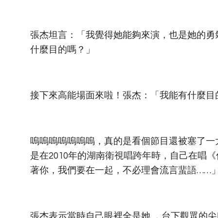
張杰坦言：「我覺得她能夠來演，也是她的勇
什麼目的嗎？」
接下來高能場面來啦！張杰：「我能有什麼目
嗚嗚嗚嗚嗚嗚嗚，真的是看個節目還被塞了一
是在2010年的湖南衛視唱跨年時，自己在唱
著你，我們要在一起，不必理會流言蜚語……
張杰表示當時自己眼裡全是她 ，台下觀眾的