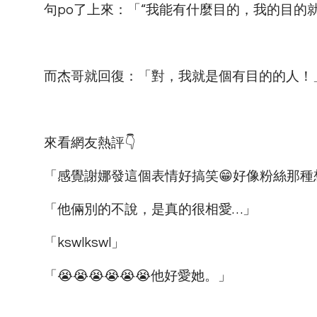
句po了上來：「“我能有什麼目的，我的目的就是
而杰哥就回復：「對，我就是個有目的的人！
來看網友熱評👇
「感覺謝娜發這個表情好搞笑😁好像粉絲那種
「他倆別的不說，是真的很相愛…」
「kswlkswl」
「😭😭😭😭😭😭他好愛她。」