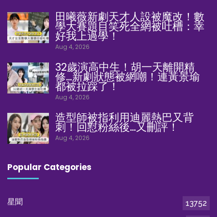
田曦薇新劇天才人設被魔改！數
學大賽題目笑死全網被吐槽：幸
好我上過學！
Aug 4, 2026
32歲演高中生！胡一天離開精
修…新劇狀態被網嘲！連黃景瑜
都被拉踩了！
Aug 4, 2026
造型師被指利用迪麗熱巴又背
刺！回懟粉絲後…又刪評！
Aug 4, 2026
Popular Categories
星聞
13752