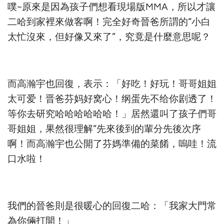
噗~原來是因為孩子們想看現場版MMA，所以才讓
二哈到家裡來做客啊！完全好奇晉爸所謂的“小白
太忙沒來，但好像又來了”，究竟是什麼意思呢？
而高瀚宇也回復，表示：「好吃！好玩！哥哥姐姐
太可爱！晋爸芬妈好窝心！纲蛋先不给你剧透了！
等你去研究哈哈哈哈哈哈！」居然還叫了孩子們哥
哥姐姐，果然很理解“先來後到的輩分先後次序
啊！而高瀚宇也公開了芬媽準備的菜餚，嗚哇！流
口水啦！
我們的晉爸則是很暖心的回復二哈：「我家大門常
為你倆打開！」