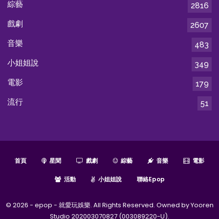
綜藝
2816
戲劇
2607
音樂
483
小姐姐說
349
電影
179
流行
51
首頁
星聞
戲劇
綜藝
音樂
電影
活動
小姐姐說
聯絡epop
© 2026 - epop - 就愛玩娛樂. All Rights Reserved. Owned by Yooren
Studio 202003070827 (003089220-U).