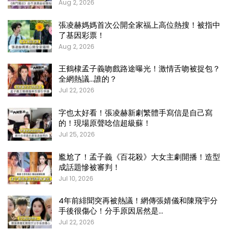
Aug 2, 2026
張凌赫媽媽首次公開全家福上高位熱搜！被指中
了基因彩票！
Aug 2, 2026
王鶴棣孟子義吻戲路途曝光！激情舌吻被捉包？
全網熱議…誰的？
Jul 22, 2026
字也太好看！張凌赫新劇繁體手寫信是自己寫
的！現場原聲唸信超級蘇！
Jul 25, 2026
尷尬了！孟子義《百花殺》大女主劇開播！造型
成話題慘被審判！
Jul 10, 2026
4年前緋聞突再被熱議！網傳張婧儀和陳飛宇分
手後很傷心！分手原因居然是…
Jul 22, 2026