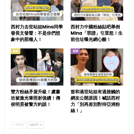
西村力去世站姐Mina同學
西村力中國粉絲貼吧舉例
發長文發聲：不是你們想
Mina「罪證」引眾怒！生
象中的那種人！
前住址曝光網心酸！
戲劇
星聞
雙方粉絲矛盾升級！虞書
曾和過世站姐有過接觸的
欣被激光筆照射後續！傳
網友公開原因！喊話西村
侯明昊被警方約談！
力「別再差別對待亞洲粉
絲！」
PREV
NEXT