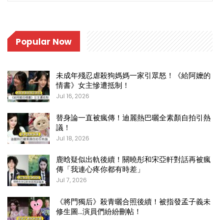
Popular Now
未成年殘忍虐殺狗媽媽一家引眾怒！《給阿嬤的
情書》女主慘遭抵制！
Jul 16, 2026
替身論一直被瘋傳！迪麗熱巴曬全素顏自拍引熱
議！
Jul 18, 2026
鹿晗疑似出軌後續！關曉彤和宋亞軒對話再被瘋
傳「我連心疼你都有時差」
Jul 7, 2026
《將門獨后》殺青曬合照後續！被指發孟子義未
修生圖…演員們紛紛刪帖！