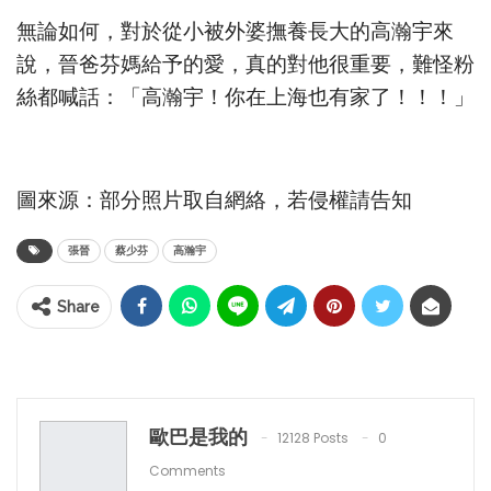
無論如何，對於從小被外婆撫養長大的高瀚宇來
說，晉爸芬媽給予的愛，真的對他很重要，難怪粉
絲都喊話：「高瀚宇！你在上海也有家了！！！」
圖來源：部分照片取自網絡，若侵權請告知
張晉
蔡少芬
高瀚宇
Share
歐巴是我的
12128 Posts
0
Comments