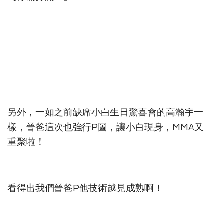
另外，一如之前缺席小白生日驚喜會的高瀚宇一
樣，晉爸這次也強行P圖，讓小白現身，MMA又
重聚啦！
看得出我們晉爸P他技術越見成熟啊！