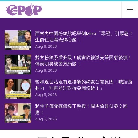
西村力中國粉絲貼吧舉例Mina「罪證」引眾怒！
生前住址曝光網心酸！
Aug 6, 2026
雙方粉絲矛盾升級！虞書欣被激光筆照射後續！
傳侯明昊被警方約談！
Aug 6, 2026
曾和過世站姐有過接觸的網友公開原因！喊話西
村力「別再差別對待亞洲粉絲！」
Aug 5, 2026
私生子傳聞瘋傳爆了熱搜！周杰倫疑似發文回
應！
Aug 5, 2026