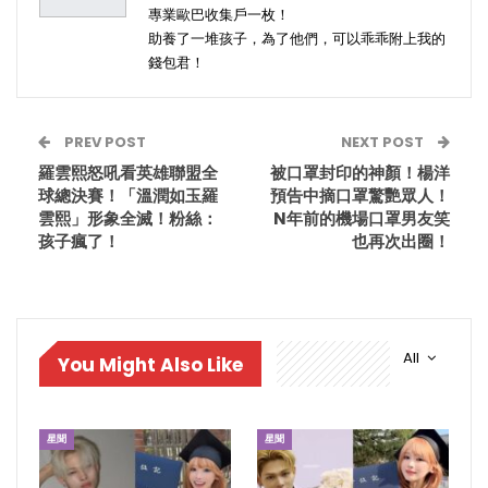
專業歐巴收集戶一枚！
助養了一堆孩子，為了他們，可以乖乖附上我的
錢包君！
PREV POST
NEXT POST
羅雲熙怒吼看英雄聯盟全
被口罩封印的神顏！楊洋
球總決賽！「溫潤如玉羅
預告中摘口罩驚艷眾人！
雲熙」形象全滅！粉絲：
N年前的機場口罩男友笑
孩子瘋了！
也再次出圈！
All
You Might Also Like
星聞
星聞