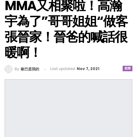
MMA又相聚啦！高瀚
宇為了”哥哥姐姐“做客
張晉家！晉爸的喊話很
暖啊！
Last updated
Nov 7, 2021
星聞
By
歐巴是我的