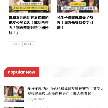
曾和過世站姐有過接觸的
私生子傳聞瘋傳爆了熱
網友公開原因！喊話西村
搜！周杰倫疑似發文回
力「別再差別對待亞洲粉
應！
絲！」
PREV
NEXT
Popular Now
ENHYPEN西村力站姐和成員互動被審判！遭受大
規模網暴後…直播自殺身亡！懶人包看起！
Aug 5, 2026