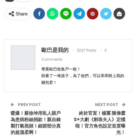
Share
歐巴是我的
12127 Posts
0
Comments
專業歐巴收集戶一枚！
助養了一堆孩子，為了他們，可以乖乖附上我的
錢包君！
PREV POST
NEXT POST
暖爆！蔡徐坤用私人賬戶
終於官宣！楊冪 陳偉霆
為患病粉絲捐款！親自錄
S+大劇《斛珠夫人》定檔
製打氣視頻！細節部分真
啦！官方角色設定首度曝
的超溫柔啊！
光！