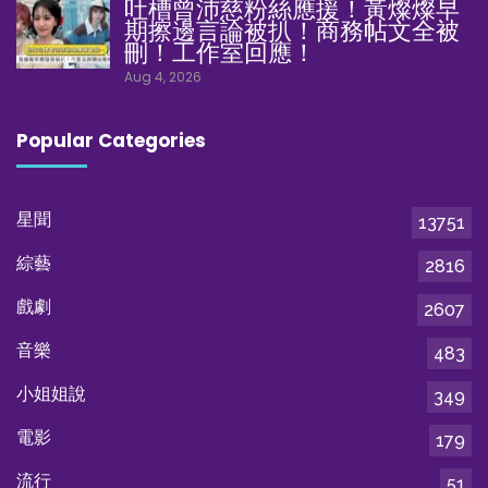
吐槽曾沛慈粉絲應援！黃燦燦早
期擦邊言論被扒！商務帖文全被
刪！工作室回應！
Aug 4, 2026
Popular Categories
星聞
13751
綜藝
2816
戲劇
2607
音樂
483
小姐姐說
349
電影
179
流行
51