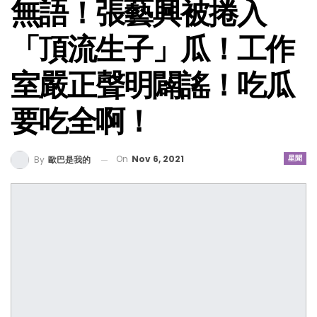
無語！張藝興被捲入
「頂流生子」瓜！工作
室嚴正聲明闢謠！吃瓜
要吃全啊！
On
Nov 6, 2021
星聞
By
歐巴是我的