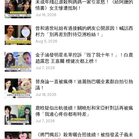
未成年殘忍虐殺狗媽媽一家引眾怒！《給阿嬤的
情書》女主慘遭抵制！
Jul 16, 2026
曾和過世站姐有過接觸的網友公開原因！喊話西
村力「別再差別對待亞洲粉絲！」
Aug 5, 2026
金子涵發明星名單控訴「毀了我十年！」！白鹿
趙露思 王嘉爾 檀健次都上榜！
Jul 7, 2026
替身論一直被瘋傳！迪麗熱巴曬全素顏自拍引熱
議！
Jul 18, 2026
鹿晗疑似出軌後續！關曉彤和宋亞軒對話再被瘋
傳「我連心疼你都有時差」
Jul 7, 2026
《將門獨后》殺青曬合照後續！被指發孟子義未