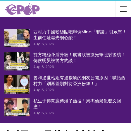
西村力中國粉絲貼吧舉例Mina「罪證」引眾怒！
生前住址曝光網心酸！
Aug 6, 2026
雙方粉絲矛盾升級！虞書欣被激光筆照射後續！
傳侯明昊被警方約談！
Aug 6, 2026
曾和過世站姐有過接觸的網友公開原因！喊話西
村力「別再差別對待亞洲粉絲！」
Aug 5, 2026
私生子傳聞瘋傳爆了熱搜！周杰倫疑似發文回
應！
Aug 5, 2026