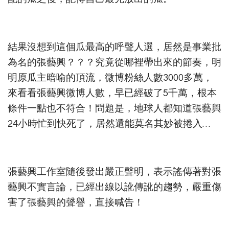
結果沒想到這個瓜最高的呼聲人選，居然是事業批
為名的張藝興？？？究竟從哪裡帶出來的節奏，明
明原瓜主暗喻的頂流，微博粉絲人數3000多萬，
來看看張藝興微博人數，早已經破了5千萬，根本
條件一點也不符合！問題是，地球人都知道張藝興
24小時忙到快死了，居然還能莫名其妙被捲入…
張藝興工作室隨後發出嚴正聲明，表示謠傳著對張
藝興不實言論，已經出線以訛傳訛的趨勢，嚴重傷
害了張藝興的聲譽，直接喊告！