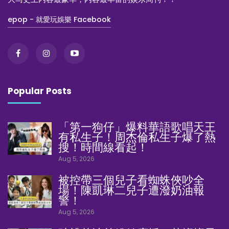
epop - 就愛玩娛樂 Facebook
Popular Posts
「第一狗仔」爆料華語歌唱天王
有私生子！周杰倫私生子爆了熱
搜！時間線看起！
Aug 5, 2026
被控帶三個兒子看蜘蛛俠吵全
場！陳凱琳二兒子遭潑奶油報
警！
Aug 5, 2026