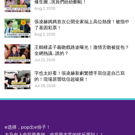
修生圖…演員們紛紛刪帖！
Aug 2, 2026
張凌赫媽媽首次公開全家福上高位熱搜！被指中
了基因彩票！
Aug 2, 2026
王鶴棣孟子義吻戲路途曝光！激情舌吻被捉包？
全網熱議…誰的？
Jul 22, 2026
字也太好看！張凌赫新劇繁體手寫信是自己寫
的！現場原聲唸信超級蘇！
Jul 25, 2026
e选择，pop出e份子！
大马史上内容最豪华，内容最丰富的娱乐周刊！！