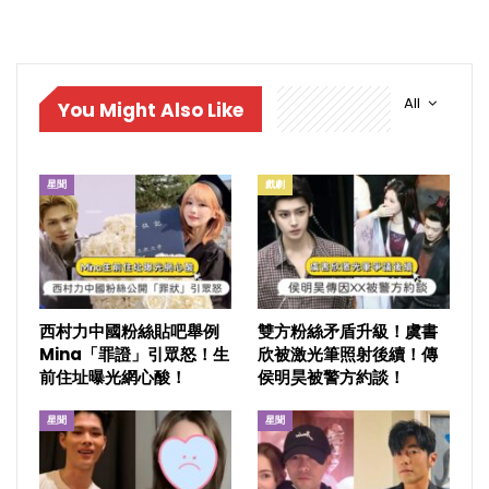
All
You Might Also Like
星聞
戲劇
西村力中國粉絲貼吧舉例
雙方粉絲矛盾升級！虞書
Mina「罪證」引眾怒！生
欣被激光筆照射後續！傳
前住址曝光網心酸！
侯明昊被警方約談！
星聞
星聞