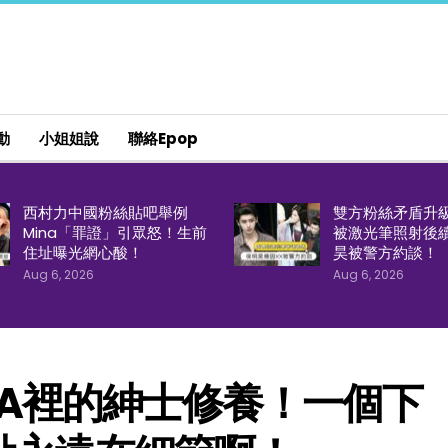
動
小姐姐說
聯絡epop
西村力中國粉絲貼吧舉例
雙方粉絲矛盾升
Mina「罪證」引眾怒！生前
被激光筆照射後
住址曝光網心酸！
昊被警方約談！
Aug 6, 2026
Aug 6, 2026
A裡的紳士修養！一個下