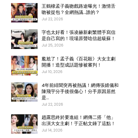
王鶴棣孟子義吻戲路途曝光！激情舌
吻被捉包？全網熱議…誰的？
Jul 22, 2026
字也太好看！張凌赫新劇繁體手寫信
是自己寫的！現場原聲唸信超級蘇！
Jul 25, 2026
尷尬了！孟子義《百花殺》大女主劇
開播！造型成話題慘被審判！
Jul 10, 2026
4年前緋聞突再被熱議！網傳張婧儀和
陳飛宇分手後很傷心！分手原因居然
是…
Jul 22, 2026
趙露思終於要進組！網傳二搭「他」
出演大女主劇！于正帖文錘了這點！
Jul 14, 2026