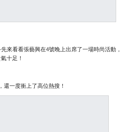
~先來看看張藝興在4號晚上出席了一場時尚活動，
得貴氣十足！
，還一度衝上了高位熱搜！