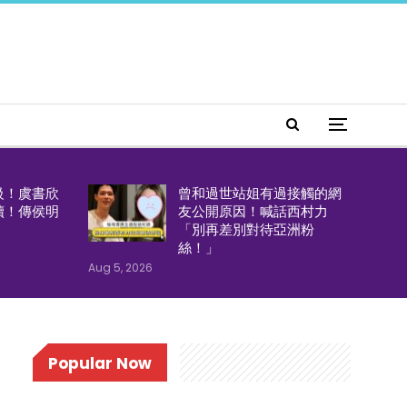
級！虞書欣
曾和過世站姐有過接觸的網
續！傳侯明
友公開原因！喊話西村力
「別再差別對待亞洲粉
絲！」
Aug 5, 2026
Popular Now