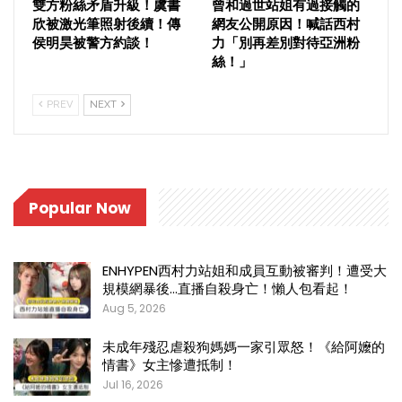
雙方粉絲矛盾升級！虞書
曾和過世站姐有過接觸的
欣被激光筆照射後續！傳
網友公開原因！喊話西村
侯明昊被警方約談！
力「別再差別對待亞洲粉
絲！」
PREV
NEXT
Popular Now
ENHYPEN西村力站姐和成員互動被審判！遭受大
規模網暴後…直播自殺身亡！懶人包看起！
Aug 5, 2026
未成年殘忍虐殺狗媽媽一家引眾怒！《給阿嬤的
情書》女主慘遭抵制！
Jul 16, 2026