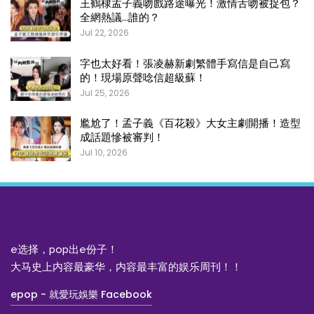
王鶴棣孟子義吻戲路途曝光！激情舌吻被捉包？
全網熱議…誰的？
Jul 22, 2026
字也太好看！張凌赫新劇繁體手寫信是自己寫
的！現場原聲唸信超級蘇！
Jul 25, 2026
尷尬了！孟子義《百花殺》大女主劇開播！造型
成話題慘被審判！
Jul 10, 2026
e选择，pop出e份子！
大马史上内容最豪华，内容最丰富的娱乐周刊！！
epop - 就愛玩娛樂 Facebook