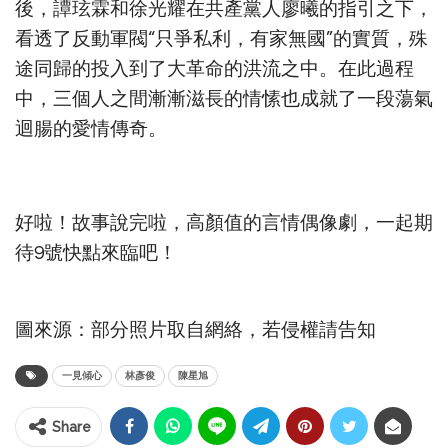
後，譚玹霖和徐光耀在共產黨人廖曦的指引之下，
看透了反動軍閥“只爭私利，有家無國”的實質，殊
途同歸的投入到了大革命的洪流之中。在此過程
中，三個人之間漸漸滋長的情愫也成就了一段蕩氣
迴腸的愛情傳奇。
好啦！故事說完啦，高顏值的言情偶像劇，一起期
待9號快點來臨吧！
圖來源：部分照片取自網絡，若侵權請告知
一見傾心
林彥俊
陳星旭
Share