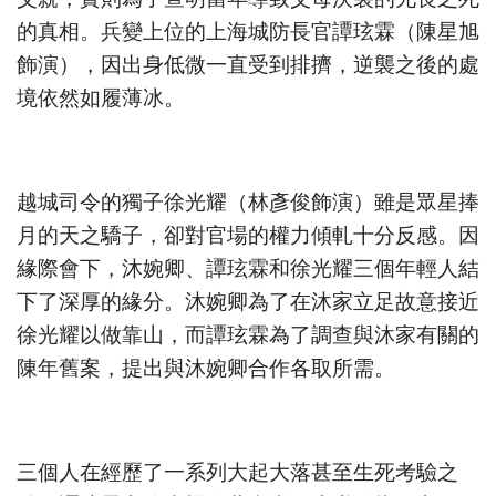
的真相。兵變上位的上海城防長官譚玹霖（陳星旭
飾演），因出身低微一直受到排擠，逆襲之後的處
境依然如履薄冰。
越城司令的獨子徐光耀（林彥俊飾演）雖是眾星捧
月的天之驕子，卻對官場的權力傾軋十分反感。因
緣際會下，沐婉卿、譚玹霖和徐光耀三個年輕人結
下了深厚的緣分。沐婉卿為了在沐家立足故意接近
徐光耀以做靠山，而譚玹霖為了調查與沐家有關的
陳年舊案，提出與沐婉卿合作各取所需。
三個人在經歷了一系列大起大落甚至生死考驗之