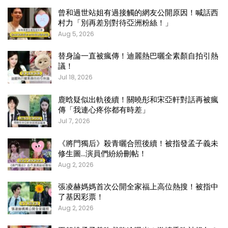
曾和過世站姐有過接觸的網友公開原因！喊話西
村力「別再差別對待亞洲粉絲！」
Aug 5, 2026
替身論一直被瘋傳！迪麗熱巴曬全素顏自拍引熱
議！
Jul 18, 2026
鹿晗疑似出軌後續！關曉彤和宋亞軒對話再被瘋
傳「我連心疼你都有時差」
Jul 7, 2026
《將門獨后》殺青曬合照後續！被指發孟子義未
修生圖…演員們紛紛刪帖！
Aug 2, 2026
張凌赫媽媽首次公開全家福上高位熱搜！被指中
了基因彩票！
Aug 2, 2026