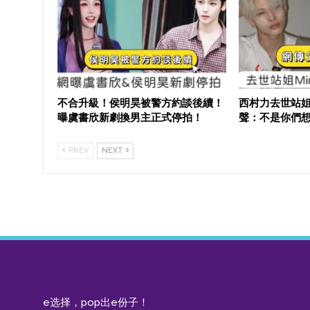
不合升級！侯明昊被警方約談後續！
西村力去世站姐
曝虞書欣新劇換男主正式停拍！
聲：不是你們
PREV
NEXT
e选择，pop出e份子！