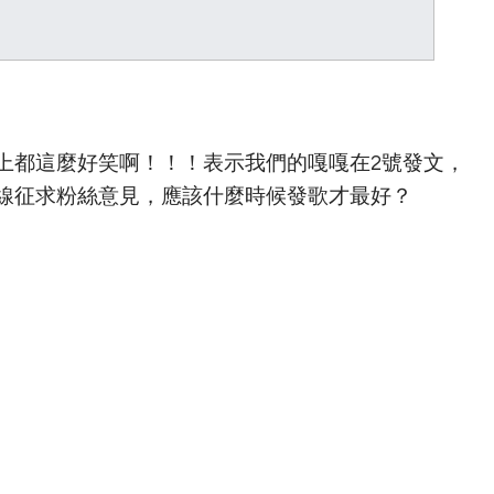
上都這麼好笑啊！！！表示我們的嘎嘎在2號發文，
線征求粉絲意見，應該什麼時候發歌才最好？