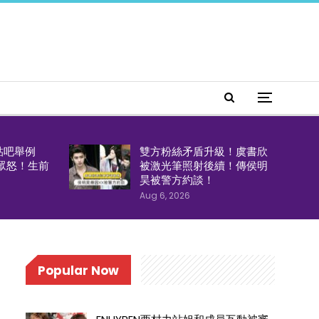
貼吧舉例
雙方粉絲矛盾升級！虞書欣
引眾怒！生前
被激光筆照射後續！傳侯明
！
昊被警方約談！
Aug 6, 2026
Popular Now