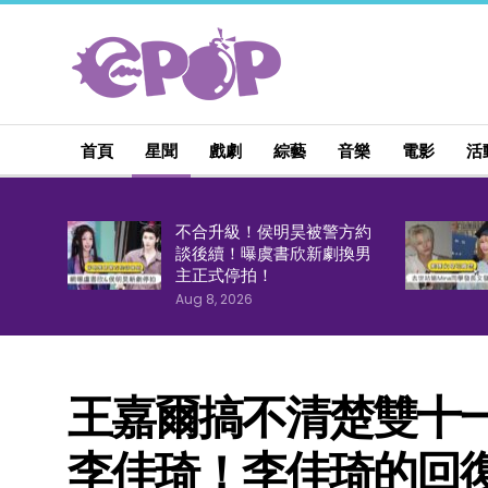
首頁
星聞
戲劇
綜藝
音樂
電影
活
不合升級！侯明昊被警方約
談後續！曝虞書欣新劇換男
主正式停拍！
Aug 8, 2026
王嘉爾搞不清楚雙十
李佳琦！李佳琦的回