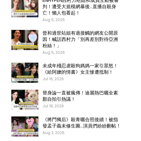
ENHYPEN西村力站姐和成員互動被審
判！遭受大規模網暴後…直播自殺身
亡！懶人包看起！
Aug 5, 2026
曾和過世站姐有過接觸的網友公開原
因！喊話西村力「別再差別對待亞洲
粉絲！」
Aug 5, 2026
未成年殘忍虐殺狗媽媽一家引眾怒！
《給阿嬤的情書》女主慘遭抵制！
Jul 16, 2026
替身論一直被瘋傳！迪麗熱巴曬全素
顏自拍引熱議！
Jul 18, 2026
《將門獨后》殺青曬合照後續！被指
發孟子義未修生圖…演員們紛紛刪帖！
Aug 2, 2026