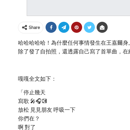
Share
哈哈哈哈哈！為什麼任何事情發生在王嘉爾身
除了發了自拍照，還透露自己寫了首單曲，在
嘎嘎全文如下：
「停止幾天
寫歌 🎤🎧💽
放松 見見朋友 呼吸一下
你們在？
啊 對了