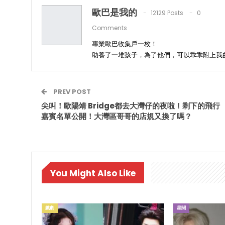
歐巴是我的
12129 Posts
0
Comments
專業歐巴收集戶一枚！
助養了一堆孩子，為了他們，可以乖乖附上我
PREV POST
尖叫！歐陽靖 Bridge都去大灣仔的夜啦！剩下的飛行
嘉賓名單公開！大灣區哥哥的店規又換了嗎？
You Might Also Like
戲劇
星聞