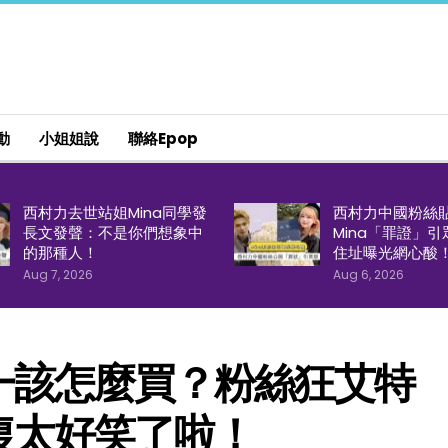
動
小姐姐說
聯絡epop
西村力去世站姐Mina同學發
西村力中國粉絲
長文發聲：不是你們想象中
Mina「罪證」
的那種人！
住址曝光網心酸
Aug 7, 2026
Aug 6, 2026
一該怎麼買？粉絲狂艾特
復太好笑了啦！