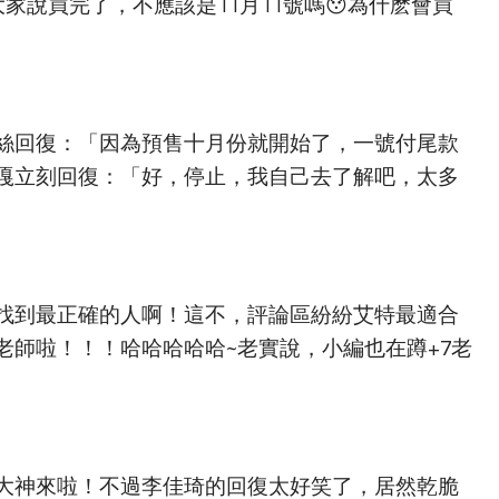
家說買完了，不應該是11月11號嗎😯為什麽會買
絲回復：「因為預售十月份就開始了，一號付尾款
嘎嘎立刻回復：「好，停止，我自己去了解吧，太多
找到最正確的人啊！這不，評論區紛紛艾特最適合
老師啦！！！哈哈哈哈哈~老實說，小編也在蹲+7老
大神來啦！不過李佳琦的回復太好笑了，居然乾脆