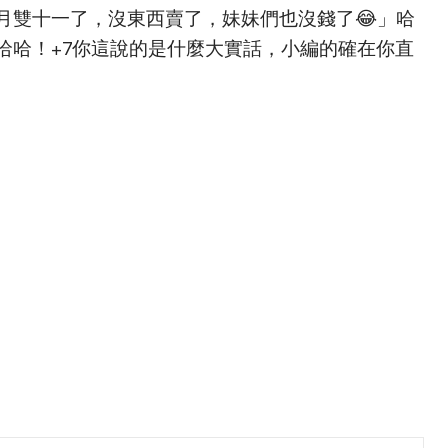
月雙十一了，沒東西賣了，妹妹們也沒錢了😂」哈
哈哈！+7你這說的是什麼大實話，小編的確在你直