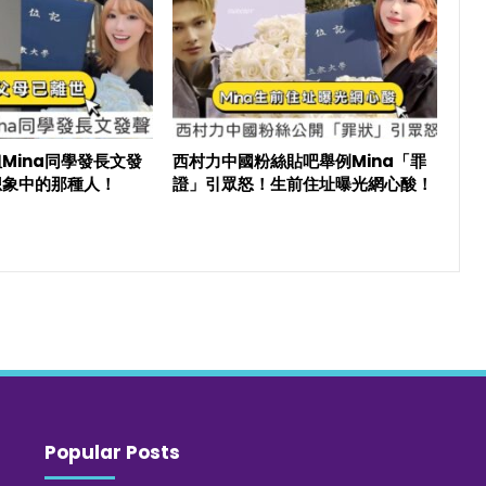
Mina同學發長文發
西村力中國粉絲貼吧舉例Mina「罪
想象中的那種人！
證」引眾怒！生前住址曝光網心酸！
Popular Posts