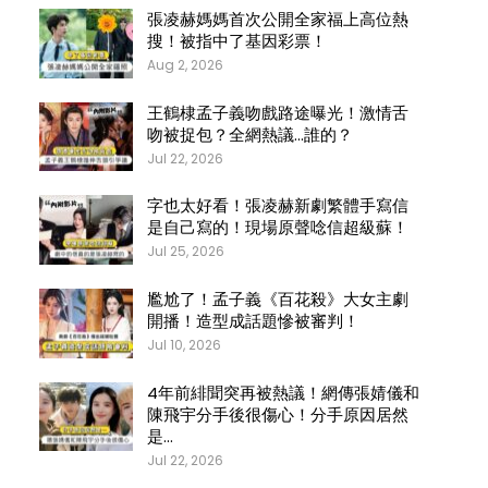
張凌赫媽媽首次公開全家福上高位熱
搜！被指中了基因彩票！
Aug 2, 2026
王鶴棣孟子義吻戲路途曝光！激情舌
吻被捉包？全網熱議…誰的？
Jul 22, 2026
字也太好看！張凌赫新劇繁體手寫信
是自己寫的！現場原聲唸信超級蘇！
Jul 25, 2026
尷尬了！孟子義《百花殺》大女主劇
開播！造型成話題慘被審判！
Jul 10, 2026
4年前緋聞突再被熱議！網傳張婧儀和
陳飛宇分手後很傷心！分手原因居然
是…
Jul 22, 2026