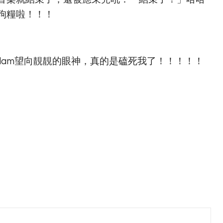
狗糧啦！！！
ilam望向靚靚的眼神，真的是磕死我了！！！！！