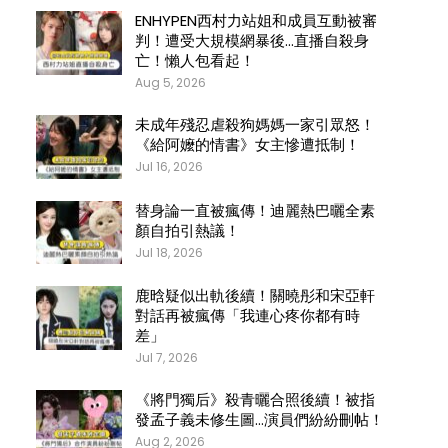
ENHYPEN西村力站姐和成員互動被審
判！遭受大規模網暴後…直播自殺身
亡！懶人包看起！
Aug 5, 2026
未成年殘忍虐殺狗媽媽一家引眾怒！
《給阿嬤的情書》女主慘遭抵制！
Jul 16, 2026
替身論一直被瘋傳！迪麗熱巴曬全素
顏自拍引熱議！
Jul 18, 2026
鹿晗疑似出軌後續！關曉彤和宋亞軒
對話再被瘋傳「我連心疼你都有時
差」
Jul 7, 2026
《將門獨后》殺青曬合照後續！被指
發孟子義未修生圖…演員們紛紛刪帖！
Aug 2, 2026