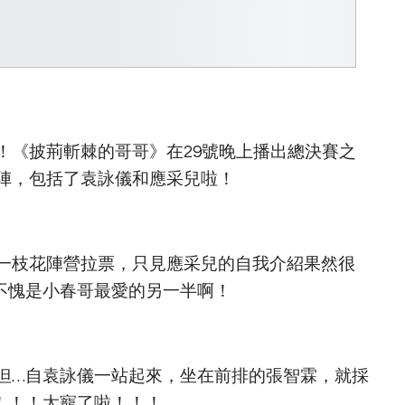
！《披荊斬棘的哥哥》在29號晚上播出總決賽之
陣，包括了袁詠儀和應采兒啦！
一枝花陣營拉票，只見應采兒的自我介紹果然很
不愧是小春哥最愛的另一半啊！
但…自袁詠儀一站起來，坐在前排的張智霖，就採
！！！太寵了啦！！！