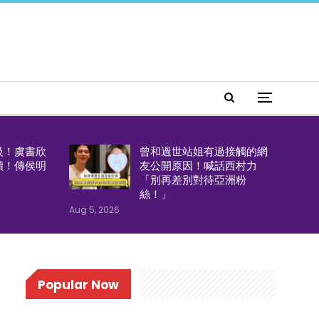
級！虞書欣
曾和過世站姐有過接觸的網
續！傳侯明
友公開原因！喊話西村力
「別再差別對待亞洲粉
絲！」
Aug 5, 2026
Popular Now