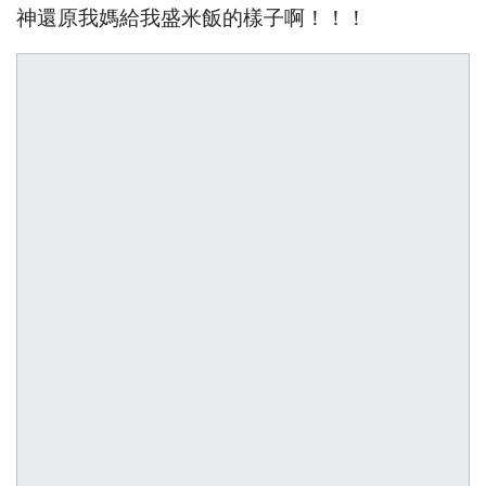
神還原我媽給我盛米飯的樣子啊！！！