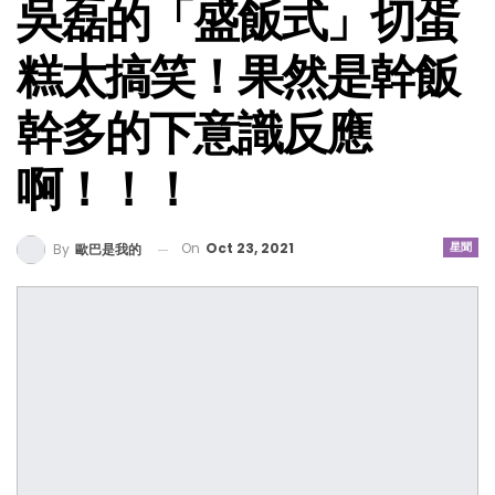
吳磊的「盛飯式」切蛋
糕太搞笑！果然是幹飯
幹多的下意識反應
啊！！！
On
Oct 23, 2021
星聞
By
歐巴是我的