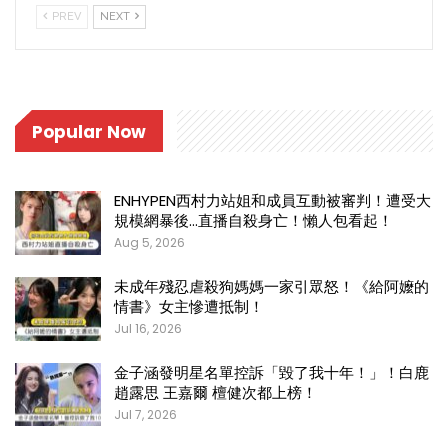
PREV
NEXT
Popular Now
ENHYPEN西村力站姐和成員互動被審判！遭受大
規模網暴後…直播自殺身亡！懶人包看起！
Aug 5, 2026
未成年殘忍虐殺狗媽媽一家引眾怒！《給阿嬤的
情書》女主慘遭抵制！
Jul 16, 2026
金子涵發明星名單控訴「毀了我十年！」！白鹿
趙露思 王嘉爾 檀健次都上榜！
Jul 7, 2026