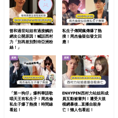
曾和過世站姐有過接觸的
私生子傳聞瘋傳爆了熱
網友公開原因！喊話西村
搜！周杰倫疑似發文回
力「別再差別對待亞洲粉
應！
絲！」
星聞
星聞
「第一狗仔」爆料華語歌
ENHYPEN西村力站姐和成
唱天王有私生子！周杰倫
員互動被審判！遭受大規
私生子爆了熱搜！時間線
模網暴後…直播自殺身
看起！
亡！懶人包看起！