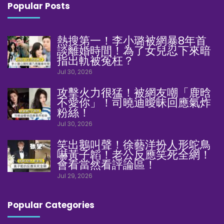
Popular Posts
熱搜第一！李小璐被網暴8年首
談離婚時間！為了女兒忍下來暗
指出軌被冤枉？
Jul 30, 2026
攻擊火力很猛！被網友嘲「鹿晗
不愛你」！司曉迪曖昧回應氣炸
粉絲！
Jul 30, 2026
笑出鵝叫聲！徐藝洋扮人形鴕鳥
嚇黃子韜！老公反應笑死全網！
會看當然看評論區！
Jul 29, 2026
Popular Categories