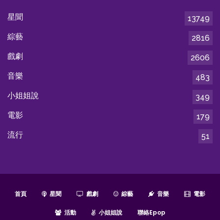
星聞
13749
綜藝
2816
戲劇
2606
音樂
483
小姐姐說
349
電影
179
流行
51
首頁
星聞
戲劇
綜藝
音樂
電影
活動
小姐姐說
聯絡epop