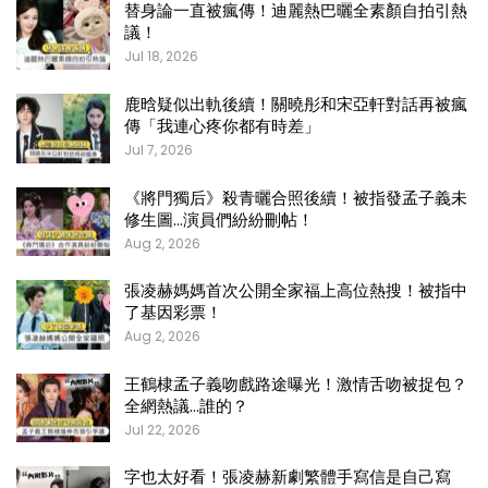
替身論一直被瘋傳！迪麗熱巴曬全素顏自拍引熱
議！
Jul 18, 2026
鹿晗疑似出軌後續！關曉彤和宋亞軒對話再被瘋
傳「我連心疼你都有時差」
Jul 7, 2026
《將門獨后》殺青曬合照後續！被指發孟子義未
修生圖…演員們紛紛刪帖！
Aug 2, 2026
張凌赫媽媽首次公開全家福上高位熱搜！被指中
了基因彩票！
Aug 2, 2026
王鶴棣孟子義吻戲路途曝光！激情舌吻被捉包？
全網熱議…誰的？
Jul 22, 2026
字也太好看！張凌赫新劇繁體手寫信是自己寫