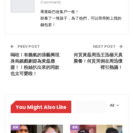
Comments
專業歐巴收集戶一枚！
助養了一堆孩子，為了他們，可以乖乖附上我的
錢包君！
PREV POST
NEXT POST
嗚哇！有義氣的張藝興現
何炅黃磊周迅王迅楊天真
身烏鎮戲劇節為黃磊應
聚餐！何炅哭倒在周迅懷
援！！粉絲扒出來的同款
裡引熱議！
也太可愛啦！
All
You Might Also Like
星聞
星聞