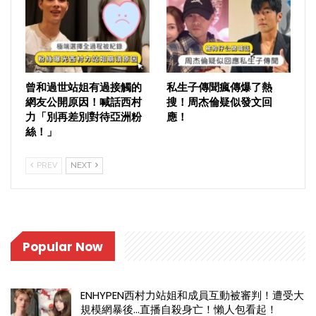
曾和過世站姐有過接觸的
私生子傳聞瘋傳爆了熱
網友公開原因！喊話西村
搜！周杰倫疑似發文回
力「別再差別對待亞洲粉
應！
絲！」
PREV
NEXT
Popular Now
ENHYPEN西村力站姐和成員互動被審判！遭受大
規模網暴後…直播自殺身亡！懶人包看起！