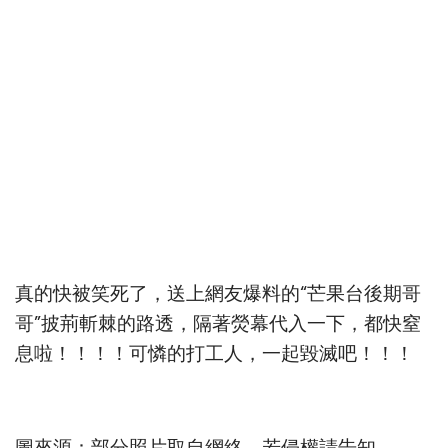
真的快被笑死了，送上網友爆料的“芒果台後期哥
哥”披荊斬棘的路透，隔著熒幕代入一下，都快窒
息啦！！！！可憐的打工人，一起毀滅吧！！！
圖來源：部分照片取自網絡，若侵權請告知