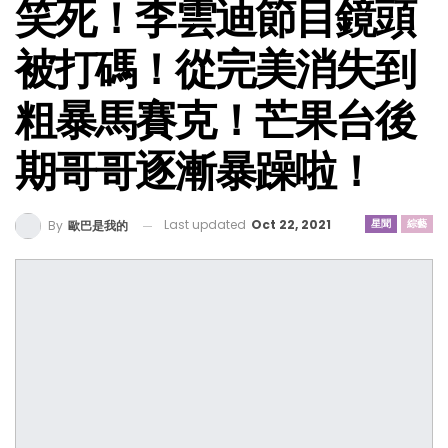
笑死！李雲迪節目鏡頭
被打碼！從完美消失到
粗暴馬賽克！芒果台後
期哥哥逐漸暴躁啦！
Last updated
Oct 22, 2021
星聞
綜藝
By
歐巴是我的