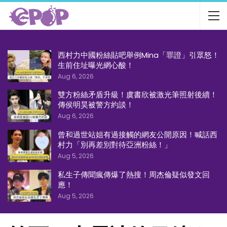
西村力中國粉絲貼吧舉例Mina「罪證」引眾怒！
生前住址曝光網心酸！
Aug 6, 2026
雙方粉絲矛盾升級！虞書欣被激光筆照射後續！
傳侯明昊被警方約談！
Aug 6, 2026
曾和過世站姐有過接觸的網友公開原因！喊話西
村力「別再差別對待亞洲粉絲！」
Aug 5, 2026
私生子傳聞瘋傳爆了熱搜！周杰倫疑似發文回
應！
Aug 5, 2026