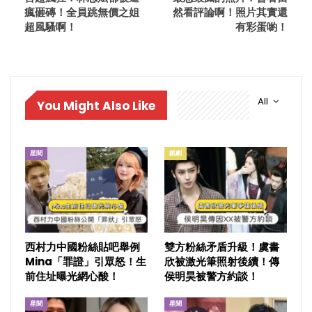
瘋砸磚！全員跳無價之姐
然看評論啊！照片其實還
超風騷啊！
有彩蛋喲！
All
You Might Also Like
星聞
戲劇
西村力中國粉絲貼吧舉例
雙方粉絲矛盾升級！虞書
Mina「罪證」引眾怒！生
欣被激光筆照射後續！傳
前住址曝光網心酸！
侯明昊被警方約談！
星聞
星聞