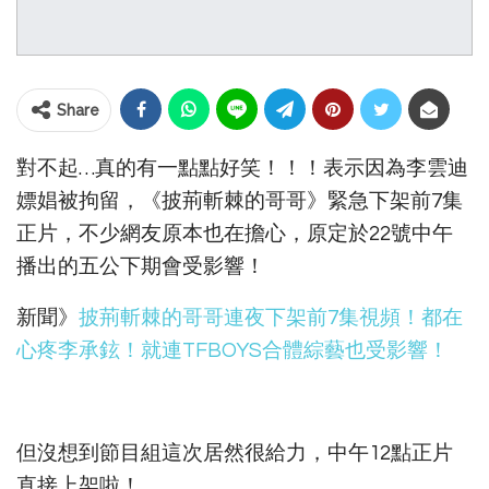
Share
對不起…真的有一點點好笑！！！表示因為李雲迪
嫖娼被拘留，《披荊斬棘的哥哥》緊急下架前7集
正片，不少網友原本也在擔心，原定於22號中午
播出的五公下期會受影響！
新聞》
披荊斬棘的哥哥連夜下架前7集視頻！都在
心疼李承鉉！就連TFBOYS合體綜藝也受影響！
但沒想到節目組這次居然很給力，中午12點正片
直接上架啦！