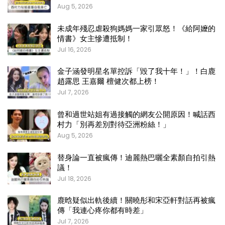
Aug 5, 2026
未成年殘忍虐殺狗媽媽一家引眾怒！《給阿嬤的
情書》女主慘遭抵制！
Jul 16, 2026
金子涵發明星名單控訴「毀了我十年！」！白鹿
趙露思 王嘉爾 檀健次都上榜！
Jul 7, 2026
曾和過世站姐有過接觸的網友公開原因！喊話西
村力「別再差別對待亞洲粉絲！」
Aug 5, 2026
替身論一直被瘋傳！迪麗熱巴曬全素顏自拍引熱
議！
Jul 18, 2026
鹿晗疑似出軌後續！關曉彤和宋亞軒對話再被瘋
傳「我連心疼你都有時差」
Jul 7, 2026