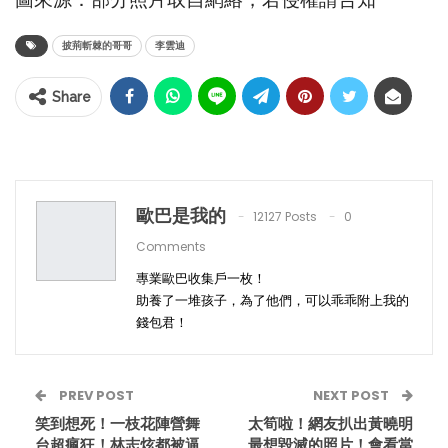
披荊斬棘的哥哥
李雲迪
Share
歐巴是我的
12127 Posts
0
Comments
專業歐巴收集戶一枚！
助養了一堆孩子，為了他們，可以乖乖附上我的
錢包君！
PREV POST
NEXT POST
笑到想死！一枝花陣營舞
太筍啦！網友扒出黃曉明
台超瘋狂！林志炫都被逼
最想毀滅的照片！會看當