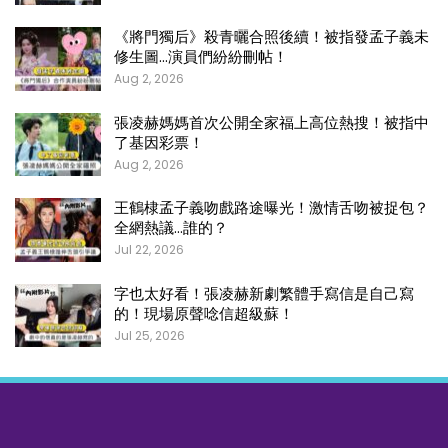
《將門獨后》殺青曬合照後續！被指發孟子義未
修生圖…演員們紛紛刪帖！
Aug 2, 2026
張凌赫媽媽首次公開全家福上高位熱搜！被指中
了基因彩票！
Aug 2, 2026
王鶴棣孟子義吻戲路途曝光！激情舌吻被捉包？
全網熱議…誰的？
Jul 22, 2026
字也太好看！張凌赫新劇繁體手寫信是自己寫
的！現場原聲唸信超級蘇！
Jul 25, 2026