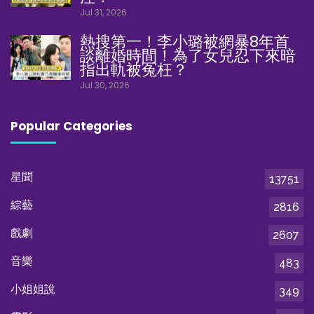
Jul 31, 2026
熱搜第一！李小璐被網暴8年首
談離婚時間！為了女兒忍下來暗
指出軌被冤枉？
Jul 30, 2026
Popular Categories
星聞
13751
綜藝
2816
戲劇
2607
音樂
483
小姐姐說
349