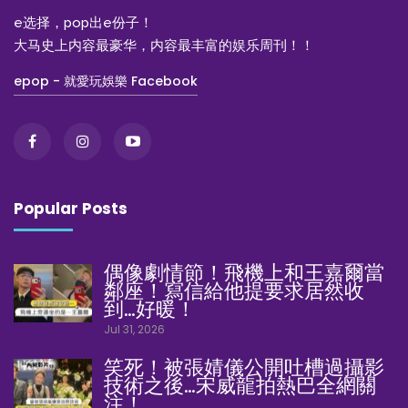
e选择，pop出e份子！
大马史上内容最豪华，内容最丰富的娱乐周刊！！
epop - 就愛玩娛樂 Facebook
Popular Posts
偶像劇情節！飛機上和王嘉爾當
鄰座！寫信給他提要求居然收
到…好暖！
Jul 31, 2026
笑死！被張婧儀公開吐槽過攝影
技術之後…宋威龍拍熱巴全網關
注！