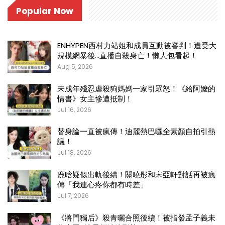
Popular Now
ENHYPEN西村力站姐和成員互動被審判！遭受大
規模網暴後…直播自殺身亡！懶人包看起！
Aug 5, 2026
未成年殘忍虐殺狗媽媽一家引眾怒！《給阿嬤的
情書》女主慘遭抵制！
Jul 16, 2026
替身論一直被瘋傳！迪麗熱巴曬全素顏自拍引熱
議！
Jul 18, 2026
鹿晗疑似出軌後續！關曉彤和宋亞軒對話再被瘋
傳「我連心疼你都有時差」
Jul 7, 2026
《將門獨后》殺青曬合照後續！被指發孟子義未