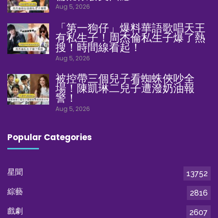
Aug 5, 2026
「第一狗仔」爆料華語歌唱天王
有私生子！周杰倫私生子爆了熱
搜！時間線看起！
Aug 5, 2026
被控帶三個兒子看蜘蛛俠吵全
場！陳凱琳二兒子遭潑奶油報
警！
Aug 5, 2026
Popular Categories
星聞
13752
綜藝
2816
戲劇
2607