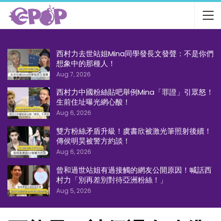
西村力去世站姐Mina同學發長文發聲：不是你們
想象中的那種人！
Aug 7, 2026
西村力中國粉絲貼吧舉例Mina「罪證」引眾怒！
生前住址曝光網心酸！
Aug 6, 2026
雙方粉絲矛盾升級！虞書欣被激光筆照射後續！
傳侯明昊被警方約談！
Aug 6, 2026
曾和過世站姐有過接觸的網友公開原因！喊話西
村力「別再差別對待亞洲粉絲！」
Aug 5, 2026