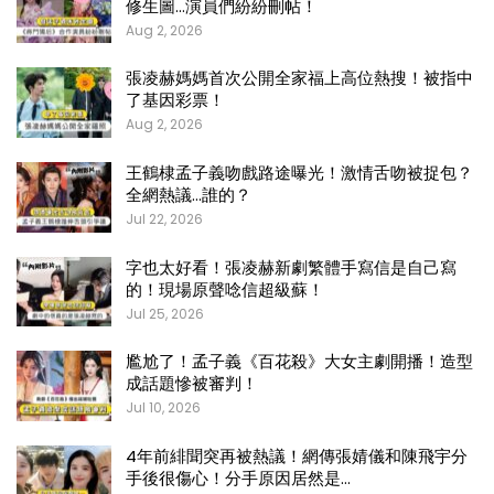
修生圖…演員們紛紛刪帖！
Aug 2, 2026
張凌赫媽媽首次公開全家福上高位熱搜！被指中
了基因彩票！
Aug 2, 2026
王鶴棣孟子義吻戲路途曝光！激情舌吻被捉包？
全網熱議…誰的？
Jul 22, 2026
字也太好看！張凌赫新劇繁體手寫信是自己寫
的！現場原聲唸信超級蘇！
Jul 25, 2026
尷尬了！孟子義《百花殺》大女主劇開播！造型
成話題慘被審判！
Jul 10, 2026
4年前緋聞突再被熱議！網傳張婧儀和陳飛宇分
手後很傷心！分手原因居然是…