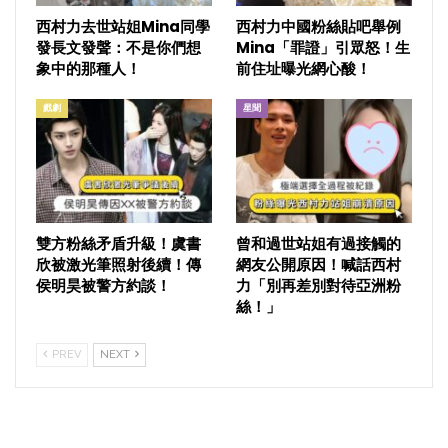
西村力去世站姐Mina同學
西村力中國粉絲貼吧舉例
發長文發聲：不是你們想
Mina「罪證」引眾怒！生
象中的那種人！
前住址曝光網心酸！
戲劇
星聞
雙方粉絲矛盾升級！虞書
曾和過世站姐有過接觸的
欣被激光筆照射後續！傳
網友公開原因！喊話西村
侯明昊被警方約談！
力「別再差別對待亞洲粉
絲！」
PREV
NEXT