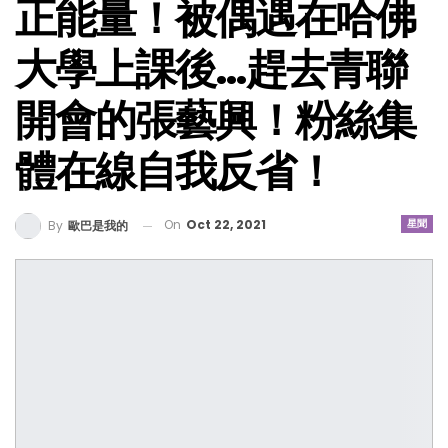
正能量！被偶遇在哈佛
大學上課後…趕去青聯
開會的張藝興！粉絲集
體在線自我反省！
On
Oct 22, 2021
星聞
By
歐巴是我的