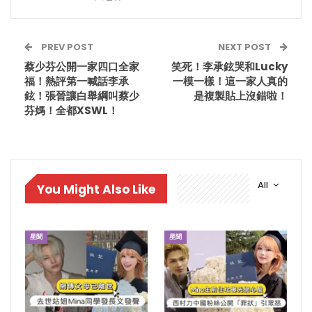
PREV POST
NEXT POST
蔡少芬公開一家四口全家
笑死！李承鉉哭和Lucky
福！熱評第一喊話李承
一模一樣！這一家人真的
鉉！張晉讓白舉綱叫蔡少
是複製貼上沒錯啦！
芬媽！全都XSWL！
All
You Might Also Like
星聞
星聞