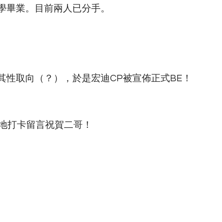
學畢業。目前兩人已分手。
其性取向（？），於是宏迪CP被宣佈正式BE！
特地打卡留言祝賀二哥！