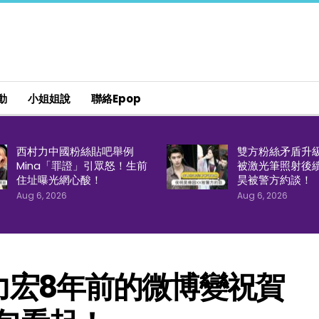
動
小姐姐說
聯絡epop
西村力中國粉絲貼吧舉例
雙方粉絲矛盾升
Mina「罪證」引眾怒！生前
被激光筆照射後
住址曝光網心酸！
昊被警方約談！
Aug 6, 2026
Aug 6, 2026
力宏8年前的微博變祝賀