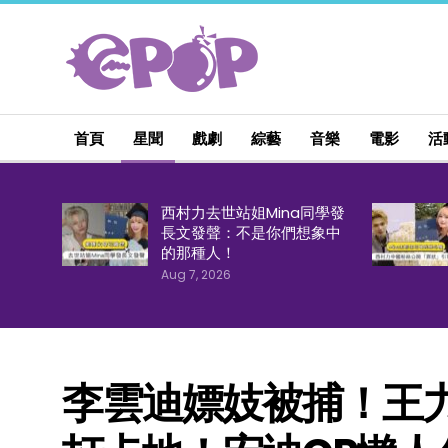
首頁
星聞
戲劇
綜藝
音樂
電影
活
西村力去世站姐Mina同學發
長文發聲：不是你們想象中
的那種人！
Aug 7, 2026
李雲迪嫖妓被捕！王