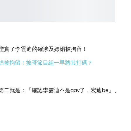
，證實了李雲迪的確涉及嫖娼被拘留！
娼被拘留！披哥節目組一早將其打碼？
二就是：「確認李雲迪不是gay了，宏迪be」、