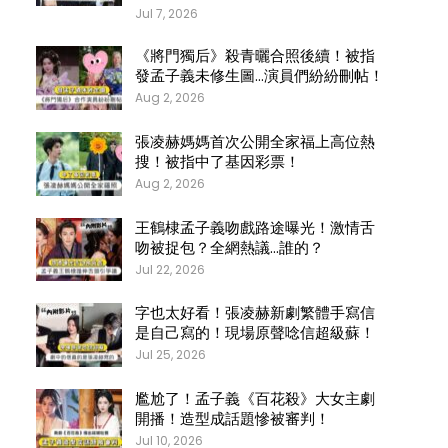
Jul 7, 2026
《將門獨后》殺青曬合照後續！被指
發孟子義未修生圖…演員們紛紛刪帖！
Aug 2, 2026
張凌赫媽媽首次公開全家福上高位熱
搜！被指中了基因彩票！
Aug 2, 2026
王鶴棣孟子義吻戲路途曝光！激情舌
吻被捉包？全網熱議…誰的？
Jul 22, 2026
字也太好看！張凌赫新劇繁體手寫信
是自己寫的！現場原聲唸信超級蘇！
Jul 25, 2026
尷尬了！孟子義《百花殺》大女主劇
開播！造型成話題慘被審判！
Jul 10, 2026