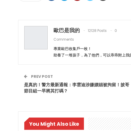
歐巴是我的
12128 Posts
0
Comments
專業歐巴收集戶一枚！
助養了一堆孩子，為了他們，可以乖乖附上我
PREV POST
是真的！警方最新通報：李雲迪涉嫌嫖娼被拘留！披哥
節目組一早將其打碼？
You Might Also Like