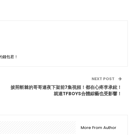
的錢包君！
NEXT POST
披荊斬棘的哥哥連夜下架前7集視頻！都在心疼李承鉉！
就連TFBOYS合體綜藝也受影響！
More From Author