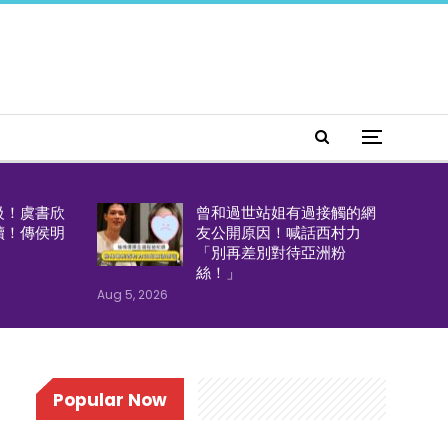
級！虞書欣
曾和過世站姐有過接觸的網
續！傳侯明
友公開原因！喊話西村力
「別再差別對待亞洲粉
絲！」
Aug 5, 2026
Popular Now