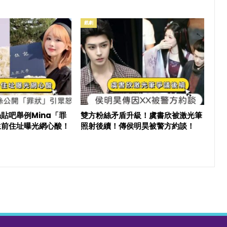
戲劇
貼吧舉例Mina「罪
雙方粉絲矛盾升級！虞書欣被激光筆
生前住址曝光網心酸！
照射後續！傳侯明昊被警方約談！