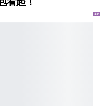
包看起！
星聞