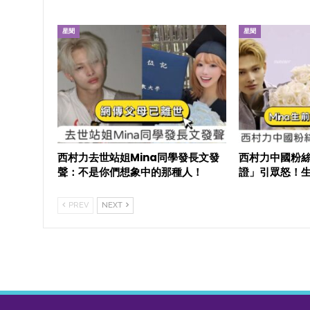
星聞
星聞
西村力去世站姐Mina同學發長文發
西村力中國粉絲
聲：不是你們想象中的那種人！
證」引眾怒！
PREV
NEXT