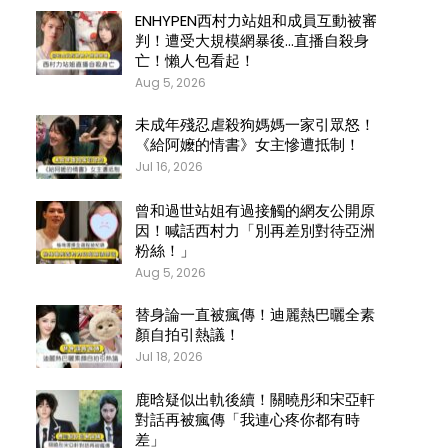
ENHYPEN西村力站姐和成員互動被審
判！遭受大規模網暴後…直播自殺身
亡！懶人包看起！
Aug 5, 2026
未成年殘忍虐殺狗媽媽一家引眾怒！
《給阿嬤的情書》女主慘遭抵制！
Jul 16, 2026
曾和過世站姐有過接觸的網友公開原
因！喊話西村力「別再差別對待亞洲
粉絲！」
Aug 5, 2026
替身論一直被瘋傳！迪麗熱巴曬全素
顏自拍引熱議！
Jul 18, 2026
鹿晗疑似出軌後續！關曉彤和宋亞軒
對話再被瘋傳「我連心疼你都有時
差」