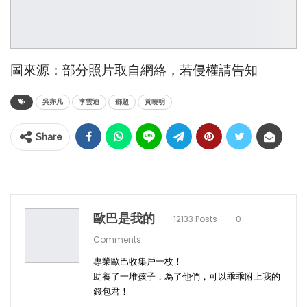
圖來源：部分照片取自網絡，若侵權請告知
吳亦凡
李雲迪
鄧超
黃曉明
Share
歐巴是我的
12133 Posts
0
Comments
專業歐巴收集戶一枚！
助養了一堆孩子，為了他們，可以乖乖附上我的
錢包君！