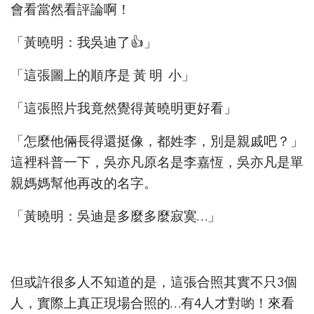
會看當然看評論啊！
「黃曉明：我吳迪了👍」
「這張圖上的順序是 黃 明 小」
「這張照片我竟然覺得黃曉明更好看」
「怎麼他倆長得還挺像，都姓李，別是親戚吧？」
這裡科普一下，吳亦凡原名是李嘉恆，吳亦凡是單
親媽媽幫他再改的名字。
「黃曉明：吳迪是多麼多麼寂寞…」
但或許很多人不知道的是，這張合照其實不只3個
人，實際上真正現場合照的…有4人才對喲！來看