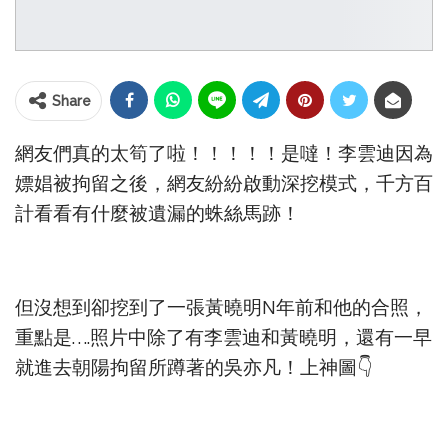
Share
網友們真的太筍了啦！！！！！是噠！李雲迪因為
嫖娼被拘留之後，網友紛紛啟動深挖模式，千方百
計看看有什麼被遺漏的蛛絲馬跡！
但沒想到卻挖到了一張黃曉明N年前和他的合照，
重點是….照片中除了有李雲迪和黃曉明，還有一早
就進去朝陽拘留所蹲著的吳亦凡！上神圖👇