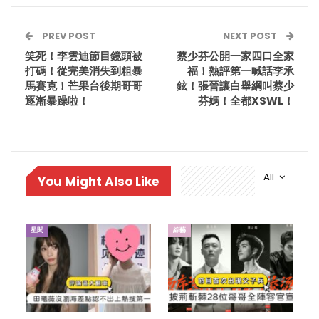
PREV POST
NEXT POST
笑死！李雲迪節目鏡頭被
蔡少芬公開一家四口全家
打碼！從完美消失到粗暴
福！熱評第一喊話李承
馬賽克！芒果台後期哥哥
鉉！張晉讓白舉綱叫蔡少
逐漸暴躁啦！
芬媽！全都XSWL！
All
You Might Also Like
星聞
綜藝