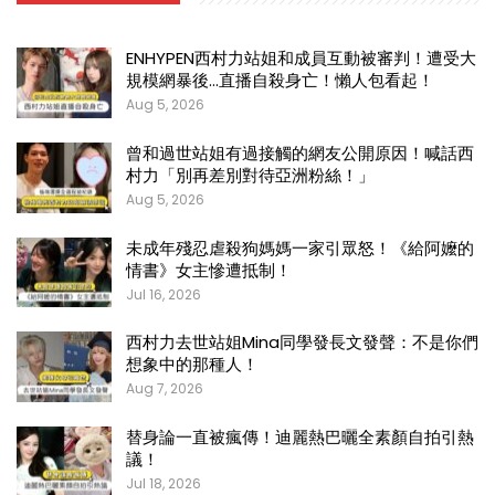
ENHYPEN西村力站姐和成員互動被審判！遭受大
規模網暴後…直播自殺身亡！懶人包看起！
Aug 5, 2026
曾和過世站姐有過接觸的網友公開原因！喊話西
村力「別再差別對待亞洲粉絲！」
Aug 5, 2026
未成年殘忍虐殺狗媽媽一家引眾怒！《給阿嬤的
情書》女主慘遭抵制！
Jul 16, 2026
西村力去世站姐Mina同學發長文發聲：不是你們
想象中的那種人！
Aug 7, 2026
替身論一直被瘋傳！迪麗熱巴曬全素顏自拍引熱
議！
Jul 18, 2026