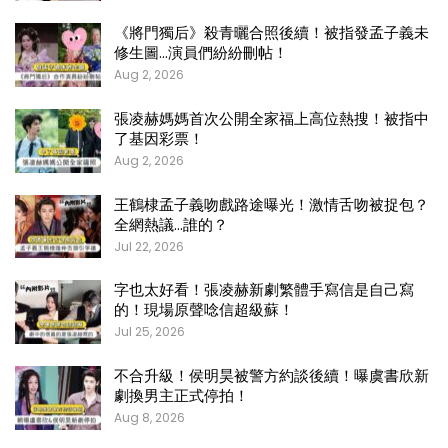
《將門獨后》殺青曬合照後續！被指發孟子義未
修生圖…演員們紛紛刪帖！
Aug 2, 2026
張凌赫媽媽首次公開全家福上高位熱搜！被指中
了基因彩票！
Aug 2, 2026
王鶴棣孟子義吻戲路途曝光！激情舌吻被捉包？
全網熱議…誰的？
Jul 22, 2026
字也太好看！張凌赫新劇繁體手寫信是自己寫
的！現場原聲唸信超級蘇！
Jul 25, 2026
不合升級！侯明昊被警方約談後續！曝虞書欣新
劇換男主正式停拍！
Aug 8, 2026