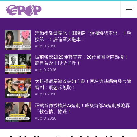
活動後造型曝光！田曦薇「無瀏海認不出」上熱
搜第一！評論區大翻車！
Aug 9, 2026
披荊斬棘2026陣容官宣！28位哥哥空降熱搜！
節目首次出現父子兵！
Aug 9, 2026
大規模網暴導致站姐自殺！西村力演唱會發言遭
審判！網怒斥無恥！
Aug 8, 2026
正式肖像授權給Ai短劇！戚薇首部Ai短劇被炮轟
「軟色情」擦邊！
Aug 8, 2026