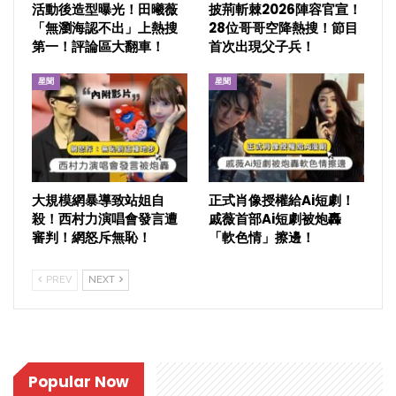
活動後造型曝光！田曦薇
披荊斬棘2026陣容官宣！
「無瀏海認不出」上熱搜
28位哥哥空降熱搜！節目
第一！評論區大翻車！
首次出現父子兵！
星聞
星聞
大規模網暴導致站姐自
正式肖像授權給Ai短劇！
殺！西村力演唱會發言遭
戚薇首部Ai短劇被炮轟
審判！網怒斥無恥！
「軟色情」擦邊！
PREV
NEXT
Popular Now