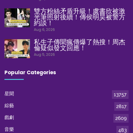
雙方粉絲矛盾升級！虞書欣被激
光筆照射後續！傳侯明昊被警方
約談！
Aug 6, 2026
私生子傳聞瘋傳爆了熱搜！周杰
倫疑似發文回應！
Aug 5, 2026
Popular Categories
星聞
13757
綜藝
2817
戲劇
2609
音樂
483