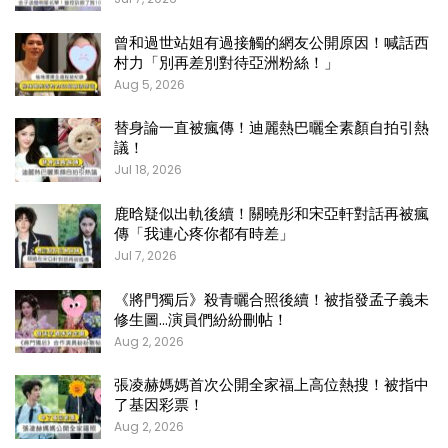
曾和過世站姐有過接觸的網友公開原因！喊話西
村力「別再差別對待亞洲粉絲！」
Aug 5, 2026
替身論一直被瘋傳！迪麗熱巴曬全素顏自拍引熱
議！
Jul 18, 2026
鹿晗疑似出軌後續！關曉彤和宋亞軒對話再被瘋
傳「我連心疼你都有時差」
Jul 7, 2026
《將門獨后》殺青曬合照後續！被指發孟子義未
修生圖…演員們紛紛刪帖！
Aug 2, 2026
張凌赫媽媽首次公開全家福上高位熱搜！被指中
了基因彩票！
Aug 2, 2026