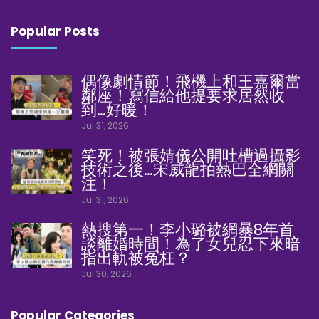
Popular Posts
偶像劇情節！飛機上和王嘉爾當
鄰座！寫信給他提要求居然收
到…好暖！
Jul 31, 2026
笑死！被張婧儀公開吐槽過攝影
技術之後…宋威龍拍熱巴全網關
注！
Jul 31, 2026
熱搜第一！李小璐被網暴8年首
談離婚時間！為了女兒忍下來暗
指出軌被冤枉？
Jul 30, 2026
Popular Categories