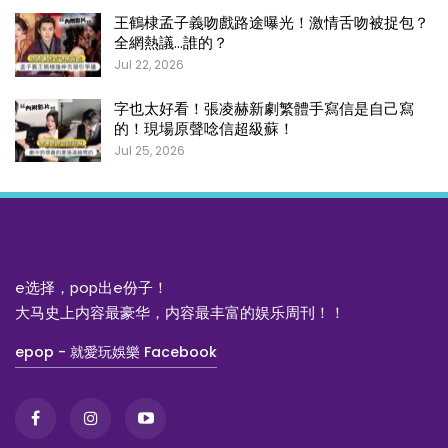
王鶴棣孟子義吻戲路途曝光！激情舌吻被捉包？
全網熱議…誰的？
Jul 22, 2026
字也太好看！張凌赫新劇繁體手寫信是自己寫
的！現場原聲唸信超級蘇！
Jul 25, 2026
e选择，pop出e份子！
大马史上内容最豪华，内容最丰富的娱乐周刊！！
epop - 就愛玩娛樂 Facebook