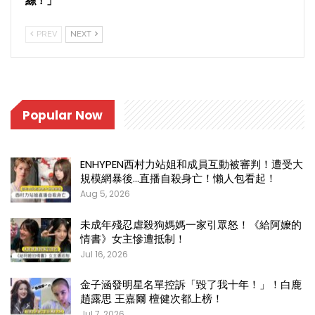
絲！」
PREV
NEXT
Popular Now
ENHYPEN西村力站姐和成員互動被審判！遭受大
規模網暴後…直播自殺身亡！懶人包看起！
Aug 5, 2026
未成年殘忍虐殺狗媽媽一家引眾怒！《給阿嬤的
情書》女主慘遭抵制！
Jul 16, 2026
金子涵發明星名單控訴「毀了我十年！」！白鹿
趙露思 王嘉爾 檀健次都上榜！
Jul 7, 2026