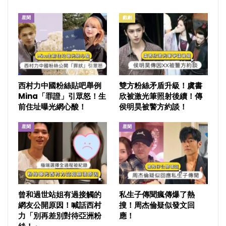
星聞
戲劇
西村力中國粉絲貼吧舉例
雙方粉絲矛盾升級！虞書
Mina「罪證」引眾怒！生
欣被激光筆照射後續！傳
前住址曝光網心酸！
侯明昊被警方約談！
星聞
星聞
曾和過世站姐有過接觸的
私生子傳聞瘋傳爆了熱
網友公開原因！喊話西村
搜！周杰倫疑似發文回
力「別再差別對待亞洲粉
應！