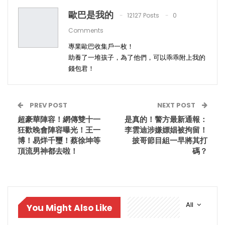
歐巴是我的
12127 Posts
0
Comments
專業歐巴收集戶一枚！
助養了一堆孩子，為了他們，可以乖乖附上我的
錢包君！
PREV POST
NEXT POST
超豪華陣容！網傳雙十一
是真的！警方最新通報：
狂歡晚會陣容曝光！王一
李雲迪涉嫌嫖娼被拘留！
博！易烊千璽！蔡徐坤等
披哥節目組一早將其打
頂流男神都去啦！
碼？
All
You Might Also Like