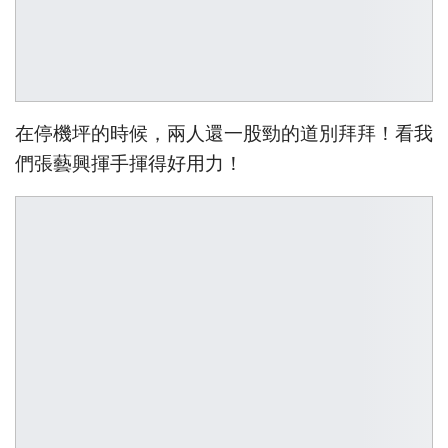
在停機坪的時候，兩人還一股勁的道別拜拜！看我
們張藝興揮手揮得好用力！