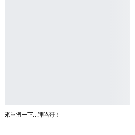
來重溫一下…拜咯哥！