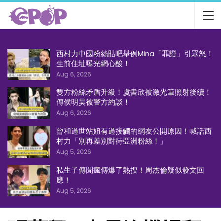
西村力中國粉絲貼吧舉例Mina「罪證」引眾怒！
生前住址曝光網心酸！
Aug 6, 2026
雙方粉絲矛盾升級！虞書欣被激光筆照射後續！
傳侯明昊被警方約談！
Aug 6, 2026
曾和過世站姐有過接觸的網友公開原因！喊話西
村力「別再差別對待亞洲粉絲！」
Aug 5, 2026
私生子傳聞瘋傳爆了熱搜！周杰倫疑似發文回
應！
Aug 5, 2026