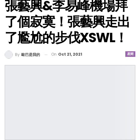
張藝興&李易峰機場拜
了個寂寞！張藝興走出
了尷尬的步伐XSWL！
On
Oct 21, 2021
星聞
By
歐巴是我的