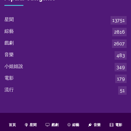
星聞
13751
綜藝
2816
戲劇
2607
音樂
483
小姐姐說
349
電影
179
流行
51
首頁
星聞
戲劇
綜藝
音樂
電影