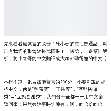
先來看看最厲害的張晉！陳小春的魔性普通話，就
只有我們的張晉隊長聽懂啦！一邊聽，一邊幫忙解
析，將小春哥的中文翻譯成大家都聽得懂的中文👇
不得不說，張晉聽港普真的100分，小春哥說的那
些中文，像是“爭腐度”→“正確度”，“互動搭卸
秀”→“互動答謝秀”，我們晉哥全都一一用中文翻
譯回來！果然娘娘平時訓練有功啊，哈哈哈哈哈！