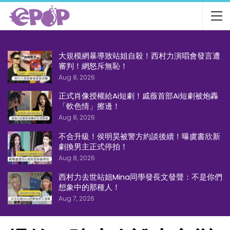
大規模網暴導致站姐自殺！西村力演唱會發言遭
審判！網怒斥無恥！
Aug 8, 2026
正式肖像授權給Ai短劇！戚薇首部Ai短劇被炮轟
「軟色情」擦邊！
Aug 8, 2026
不合升級！侯明昊被警方約談後續！曝虞書欣新
劇換男主正式停拍！
Aug 8, 2026
西村力去世站姐Mina同學發長文發聲：不是你們
想象中的那種人！
Aug 7, 2026