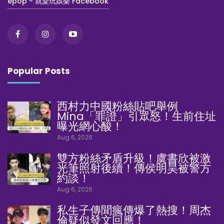
epop - 就愛玩娛樂 Facebook
Popular Posts
西村力中國粉絲貼吧舉例
Mina「罪證」引眾怒！生前住址
曝光網心酸！
Aug 6, 2026
雙方粉絲矛盾升級！虞書欣被激
光筆照射後續！傳侯明昊被警方
約談！
Aug 6, 2026
私生子傳聞瘋傳爆了熱搜！周杰
倫疑似發文回應！