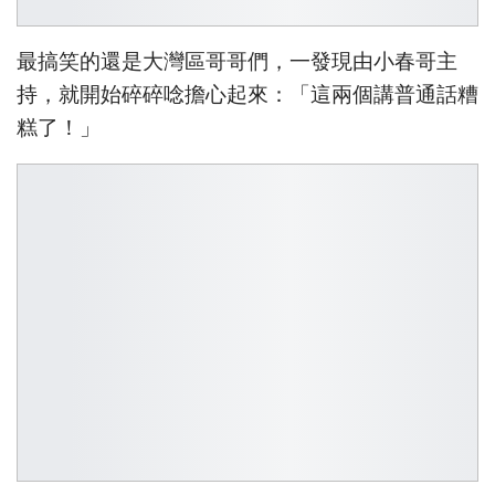
最搞笑的還是大灣區哥哥們，一發現由小春哥主
持，就開始碎碎唸擔心起來：「這兩個講普通話糟
糕了！」