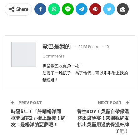
Share
歐巴是我的
12131 Posts
0
Comments
專業歐巴收集戶一枚！
助養了一堆孩子，為了他們，可以乖乖附上我的
錢包君！
PREV POST
NEXT POST
時隔6年！「許晴楊洋同
養生BOY！吳磊自帶保溫
框夢回花2」衝上熱搜！網
杯出席晚宴！來圍觀網友
友：是楊洋的惡夢吧！
扒出吳磊用過的保溫杯牌
子吧！