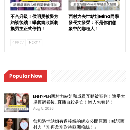
不合升級！侯明昊被警方
西村力去世站姐Mina同學
約談後續！曝虞書欣新劇
發長文發聲：不是你們想
換男主正式停拍！
象中的那種人！
PREV
NEXT
Popular Now
ENHYPEN西村力站姐和成員互動被審判！遭受大
規模網暴後…直播自殺身亡！懶人包看起！
Aug 5, 2026
曾和過世站姐有過接觸的網友公開原因！喊話西
村力「別再差別對待亞洲粉絲！」