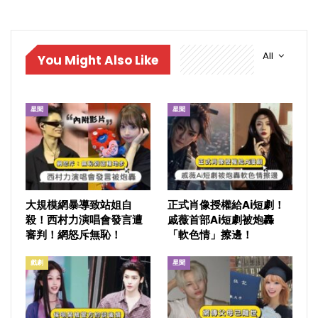
All
You Might Also Like
星聞
星聞
大規模網暴導致站姐自
正式肖像授權給Ai短劇！
殺！西村力演唱會發言遭
戚薇首部Ai短劇被炮轟
審判！網怒斥無恥！
「軟色情」擦邊！
戲劇
星聞