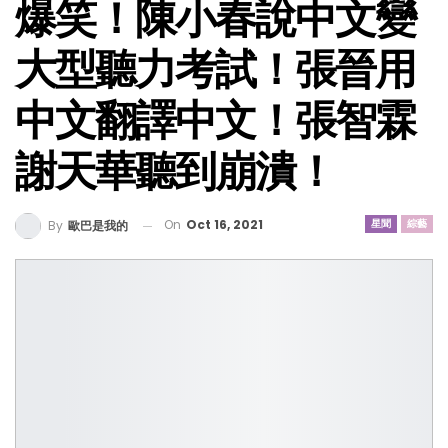
爆笑！陳小春說中文變
大型聽力考試！張晉用
中文翻譯中文！張智霖
謝天華聽到崩潰！
On
Oct 16, 2021
星聞
綜藝
By
歐巴是我的