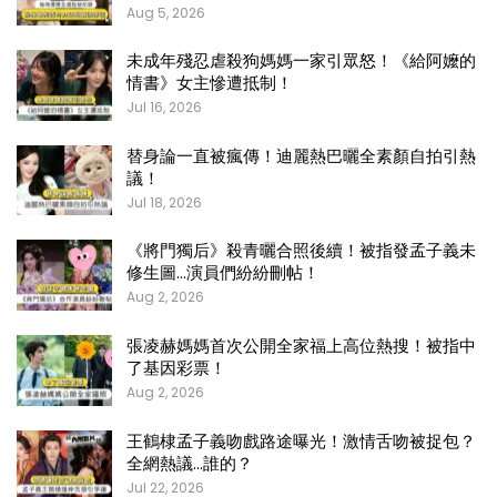
Aug 5, 2026
未成年殘忍虐殺狗媽媽一家引眾怒！《給阿嬤的
情書》女主慘遭抵制！
Jul 16, 2026
替身論一直被瘋傳！迪麗熱巴曬全素顏自拍引熱
議！
Jul 18, 2026
《將門獨后》殺青曬合照後續！被指發孟子義未
修生圖…演員們紛紛刪帖！
Aug 2, 2026
張凌赫媽媽首次公開全家福上高位熱搜！被指中
了基因彩票！
Aug 2, 2026
王鶴棣孟子義吻戲路途曝光！激情舌吻被捉包？
全網熱議…誰的？
Jul 22, 2026