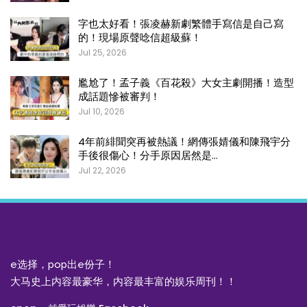
字也太好看！張凌赫新劇繁體手寫信是自己寫
的！現場原聲唸信超級蘇！
Jul 25, 2026
尷尬了！孟子義《百花殺》大女主劇開播！造型
成話題慘被審判！
Jul 10, 2026
4年前緋聞突再被熱議！網傳張婧儀和陳飛宇分
手後很傷心！分手原因居然是…
Jul 22, 2026
e选择，pop出e份子！
大马史上内容最豪华，内容最丰富的娱乐周刊！！