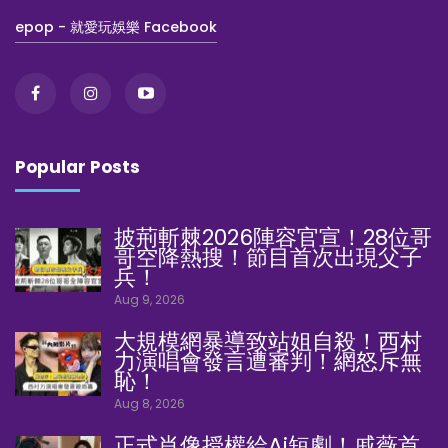
epop - 就愛玩娛樂 Facebook
Popular Posts
披荊斬棘2026陣容官宣！28位哥
哥空降熱搜！節目首次出現父子
兵！
Aug 9, 2026
大規模網暴導致站姐自殺！西村
力演唱會發言遭審判！網怒斥無
恥！
Aug 8, 2026
正式肖像授權給Ai短劇！戚薇首