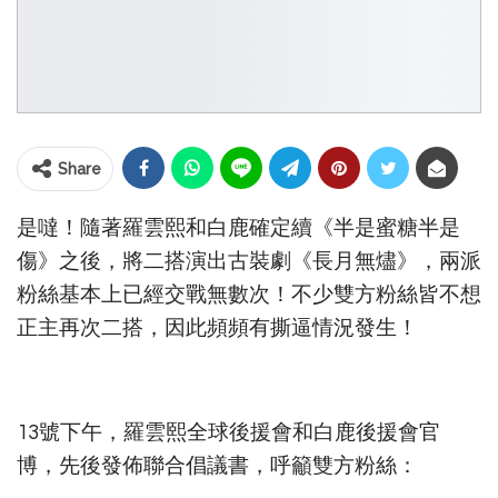
Share
是噠！隨著羅雲熙和白鹿確定續《半是蜜糖半是
傷》之後，將二搭演出古裝劇《長月無燼》，兩派
粉絲基本上已經交戰無數次！不少雙方粉絲皆不想
正主再次二搭，因此頻頻有撕逼情況發生！
13號下午，羅雲熙全球後援會和白鹿後援會官
博，先後發佈聯合倡議書，呼籲雙方粉絲：