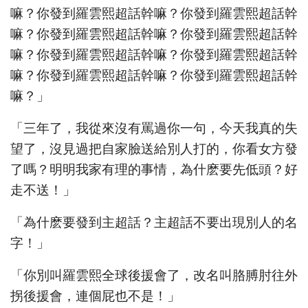
嘛？你發到羅雲熙超話幹嘛？你發到羅雲熙超話幹
嘛？你發到羅雲熙超話幹嘛？你發到羅雲熙超話幹
嘛？你發到羅雲熙超話幹嘛？你發到羅雲熙超話幹
嘛？你發到羅雲熙超話幹嘛？你發到羅雲熙超話幹
嘛？」
「三年了，我從來沒有罵過你一句，今天我真的失
望了，沒見過把自家臉送給別人打的，你看女方發
了嗎？明明我家有理的事情，為什麽要先低頭？好
走不送！」
「為什麽要發到主超話？主超話不要出現別人的名
字！」
「你別叫羅雲熙全球後援會了，改名叫胳膊肘往外
拐後援會，連個屁也不是！」