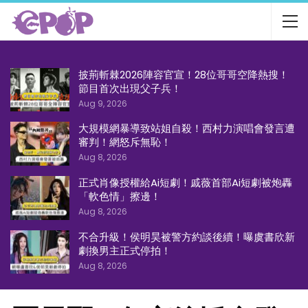
披荊斬棘2026陣容官宣！28位哥哥空降熱搜！
節目首次出現父子兵！
Aug 9, 2026
大規模網暴導致站姐自殺！西村力演唱會發言遭
審判！網怒斥無恥！
Aug 8, 2026
正式肖像授權給Ai短劇！戚薇首部Ai短劇被炮轟
「軟色情」擦邊！
Aug 8, 2026
不合升級！侯明昊被警方約談後續！曝虞書欣新
劇換男主正式停拍！
Aug 8, 2026