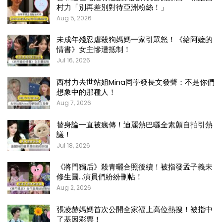
村力「別再差別對待亞洲粉絲！」
Aug 5, 2026
未成年殘忍虐殺狗媽媽一家引眾怒！《給阿嬤的
情書》女主慘遭抵制！
Jul 16, 2026
西村力去世站姐Mina同學發長文發聲：不是你們
想象中的那種人！
Aug 7, 2026
替身論一直被瘋傳！迪麗熱巴曬全素顏自拍引熱
議！
Jul 18, 2026
《將門獨后》殺青曬合照後續！被指發孟子義未
修生圖…演員們紛紛刪帖！
Aug 2, 2026
張凌赫媽媽首次公開全家福上高位熱搜！被指中
了基因彩票！