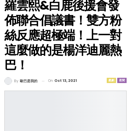
羅雲熙&白鹿後援會發
佈聯合倡議書！雙方粉
絲反應超極端！上一對
這麼做的是楊洋迪麗熱
巴！
On
Oct 13, 2021
戲劇
星聞
By
歐巴是我的