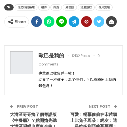
你是我的榮耀
楊洋
白鹿
羅雲熙
迪麗熱巴
長月無燼
Share
歐巴是我的
12132 Posts
0
Comments
專業歐巴收集戶一枚！
助養了一堆孩子，為了他們，可以乖乖附上我的
錢包君！
PREV POST
NEXT POST
大灣區哥哥搞了個粵語版
可愛！楊冪偷偷在宋茜頭
《中餐廳》？點開搶先聽
上比兔子耳朵！網友：這
大灣區唱經典廣東金曲！
是維多利亞的冪冪啊！