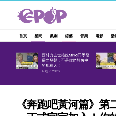
首頁
星聞
戲劇
綜藝
音樂
電影
活
西村力去世站姐Mina同學發
長文發聲：不是你們想象中
的那種人！
Aug 7, 2026
《奔跑吧黃河篇》第二季