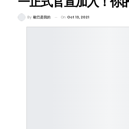
一正式官宣加入！你
On
Oct 13, 2021
By
歐巴是我的