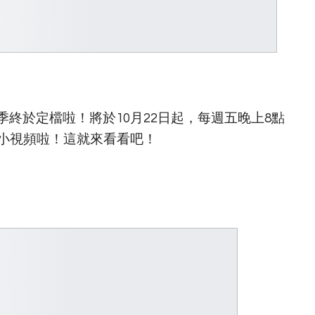
終於定檔啦！將於10月22日起，每週五晚上8點
檔小視頻啦！這就來看看吧！