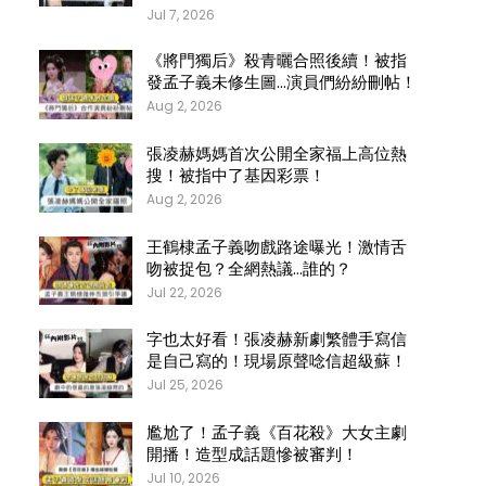
Jul 7, 2026
《將門獨后》殺青曬合照後續！被指
發孟子義未修生圖…演員們紛紛刪帖！
Aug 2, 2026
張凌赫媽媽首次公開全家福上高位熱
搜！被指中了基因彩票！
Aug 2, 2026
王鶴棣孟子義吻戲路途曝光！激情舌
吻被捉包？全網熱議…誰的？
Jul 22, 2026
字也太好看！張凌赫新劇繁體手寫信
是自己寫的！現場原聲唸信超級蘇！
Jul 25, 2026
尷尬了！孟子義《百花殺》大女主劇
開播！造型成話題慘被審判！
Jul 10, 2026