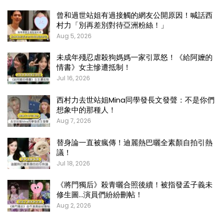
曾和過世站姐有過接觸的網友公開原因！喊話西
村力「別再差別對待亞洲粉絲！」
Aug 5, 2026
未成年殘忍虐殺狗媽媽一家引眾怒！《給阿嬤的
情書》女主慘遭抵制！
Jul 16, 2026
西村力去世站姐Mina同學發長文發聲：不是你們
想象中的那種人！
Aug 7, 2026
替身論一直被瘋傳！迪麗熱巴曬全素顏自拍引熱
議！
Jul 18, 2026
《將門獨后》殺青曬合照後續！被指發孟子義未
修生圖…演員們紛紛刪帖！
Aug 2, 2026