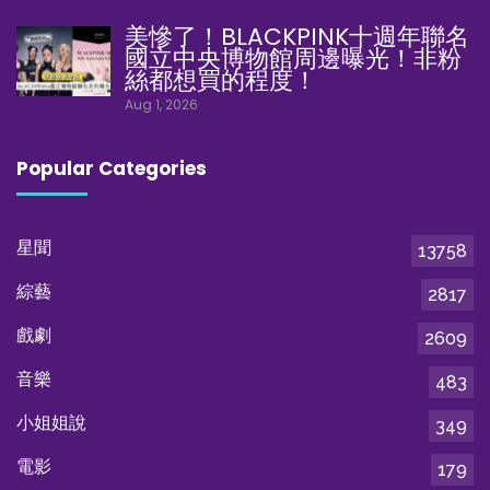
美慘了！BLACKPINK十週年聯名
國立中央博物館周邊曝光！非粉
絲都想買的程度！
Aug 1, 2026
Popular Categories
星聞
13758
綜藝
2817
戲劇
2609
音樂
483
小姐姐說
349
電影
179