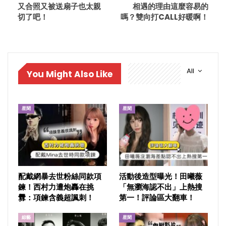
又合照又被送扇子也太親
相遇的理由這麼容易的
切了吧！
嗎？雙向打CALL好暖啊！
All
You Might Also Like
星聞
星聞
配戴網暴去世粉絲同款項
活動後造型曝光！田曦薇
鍊！西村力遭炮轟在挑
「無瀏海認不出」上熱搜
釁：項鍊含義超諷刺！
第一！評論區大翻車！
綜藝
星聞