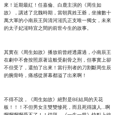
來！近期最紅！任嘉倫、白鹿主演的《周生如
故》，講述了北魏時期，當朝異姓王爺，坐擁數十
萬大軍的小南辰王與清河漼氏正支唯一獨女，未來
的太子妃漼時宜之間的前世今生的故事。
其實在《周生如故》播放前曾經透露過，小南辰王
在劇中不會按照原著這般受剔骨之刑，但事實上卻
不但受了，還拍了出來！當行刑者的刀割斷周生辰
的腕骨時，痛感從屏幕都溢了出來啊！
不得不說，《周生如故》絕對是BE結局的天花
板！！！不但男女主雙雙慘死，而且死得讓人…啊
啊啊啊啊受不了！！切拜，《一生一世》快點上線