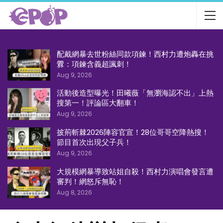
配戴網暴去世粉絲同款項鍊！西村力遭炮轟在挑
釁：項鍊含義超諷刺！
Aug 9, 2026
活動後造型曝光！田曦薇「無瀏海認不出」上熱
搜第一！評論區大翻車！
Aug 9, 2026
披荊斬棘2026陣容官宣！28位哥哥空降熱搜！
節目首次出現父子兵！
Aug 9, 2026
大規模網暴導致站姐自殺！西村力演唱會發言遭
審判！網怒斥無恥！
Aug 8, 2026