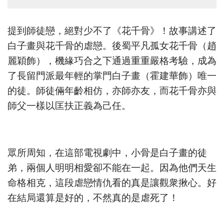
提到師徒戀，絕對少不了《花千骨》！故事講述了
白子畫與花千骨的虐戀。後蜀平凡孤女花千骨（趙
麗穎飾），機緣巧合之下通過重重嚴格考驗，成為
了長留門派最年輕的掌門白子畫（霍建華飾）唯一
的徒。師徒倆年齡相仿，亦師亦友，而花千骨亦與
師父一樣以匡扶正義為己任。
眾所周知，在這部電視劇中，小骨是白子畫的徒
弟，兩個人明明相愛卻不能在一起。因為他們天生
命格相克，這段虐戀情仇看的真是讓觀衆揪心。好
在結局還算是好的，不然真的是虐死了！