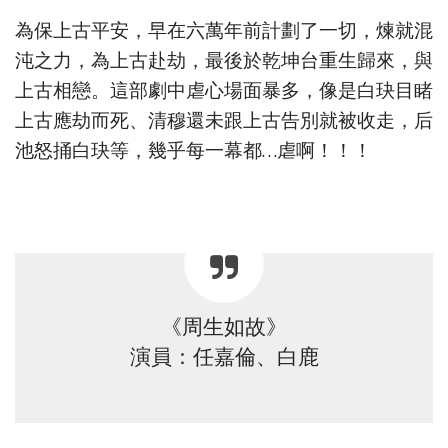
為保上古平安，早在六萬年前計劃了一切，煉就混
沌之力，為上古赴劫，最後於乾坤台重生歸來，與
上古相戀。這部劇中虐心場面暴多，像是白玦目睹
上古應劫而死、清穆還未跟上古告別就被收走，后
池怒捅白玦等，幾乎每一幕都…虐啊！！！
《周生如故》
演員：任嘉倫、白鹿