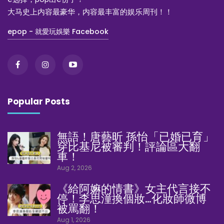
大马史上内容最豪华，内容最丰富的娱乐周刊！！
epop - 就愛玩娛樂 Facebook
Popular Posts
無語！唐藝昕 孫怡「已婚已育」
穿比基尼被審判！評論區大翻
車！
Aug 2, 2026
《給阿嫲的情書》女主代言接不
停！李思潼換個妝…化妝師微博
被罵翻！
Aug 1, 2026