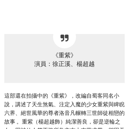
《重紫》
演員：徐正溪、楊超越
這部還在拍攝中的《重紫》，改編自蜀客同名小
說，講述了天生煞氣、注定入魔的少女重紫與睥睨
六界、絕世風華的尊者洛音凡輾轉三世師徒相戀的
故事 。重紫（楊超越飾）純潔善良，卻是逆輪之