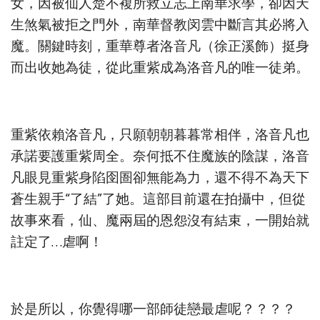
女，因被仙人楚不複所救立志上南華求學，卻因天
生煞氣被拒之門外，南華督教闵雲中斷言其必將入
魔。關鍵時刻，重華尊者洛音凡（徐正溪飾）挺身
而出收她為徒，從此重紫成為洛音凡的唯一徒弟。
重紫依賴洛音凡，只願朝朝暮暮常相伴，洛音凡也
承諾要護重紫周全。奈何抵不住魔族的陰謀，洛音
凡眼見重紫身陷囹圄卻無能為力，還不得不為天下
蒼生親手“了結”了她。這部目前還在拍攝中，但從
故事來看，仙、魔兩屆的恩怨沒有結束，一開始就
註定了…虐啊！
於是所以，你覺得哪一部師徒戀最虐呢？？？？