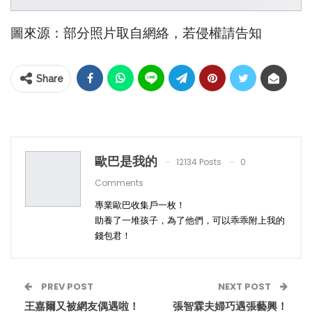
圖來源：部分照片取自網絡，若侵權請告知
Share
歐巴是我的
12134 Posts
0
Comments
專業歐巴收集戶一枚！
助養了一堆孩子，為了他們，可以乖乖附上我的
錢包君！
PREV POST
NEXT POST
王嘉爾又被網友偶遇啦！
張智霖夫婦巧遇張藝興！