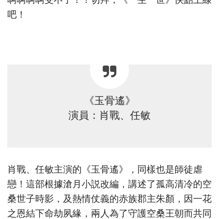
吧！
《玉骨遙》
演員：肖戰、任敏
肖戰、任敏主演的《玉骨遙》，同樣也是師徒虐
戀！這部根據滄月小説改編，講述了孤高清冷的空
桑世子時影，及熱情仗義的赤族郡主朱顏，因一花
之恩結下命劫夙緣，兩人為了守護空桑王朝而共同