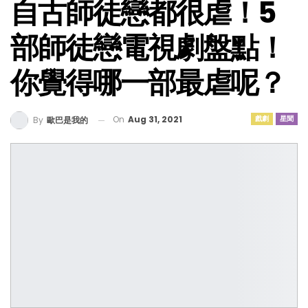
自古師徒戀都很虐！5
部師徒戀電視劇盤點！
你覺得哪一部最虐呢？
On
Aug 31, 2021
戲劇
星聞
By
歐巴是我的