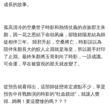
成長的故事。
孤高清冷的空桑世子時影和熱情仗義的赤族郡主朱
顏，因一花之恩結下命劫夙緣，卻陰錯陽差結為師
徒相伴三年。 歸邪升起，空桑將亡，時影誤以為
陪伴朱顏長大的鮫人止淵就是海皇，所以親手封印
了止淵。最終朱顏將玉骨刺向了時影，一語成讖。
可命運，早在被窺視的那天就改變了。
從預告就看得出，這部師徒戀肯定虐點不少，單是
預告中肖戰飾演的時影的“吐血鏡頭”，就讓人覺
得…媽啊！要這麼慘的嗎？？？