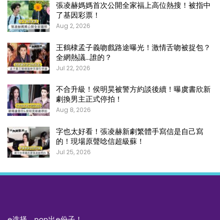
張凌赫媽媽首次公開全家福上高位熱搜！被指中
了基因彩票！
Aug 2, 2026
王鶴棣孟子義吻戲路途曝光！激情舌吻被捉包？
全網熱議…誰的？
Jul 22, 2026
不合升級！侯明昊被警方約談後續！曝虞書欣新
劇換男主正式停拍！
Aug 8, 2026
字也太好看！張凌赫新劇繁體手寫信是自己寫
的！現場原聲唸信超級蘇！
Jul 25, 2026
e选择，pop出e份子！