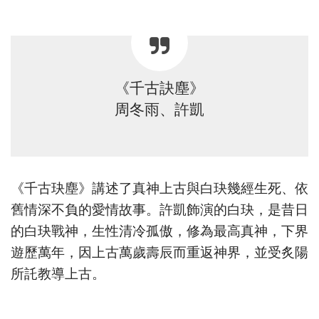
《千古訣塵》
周冬雨、許凱
《千古玦塵》講述了真神上古與白玦幾經生死、依
舊情深不負的愛情故事。許凱飾演的白玦，是昔日
的白玦戰神，生性清冷孤傲，修為最高真神，下界
遊歷萬年，因上古萬歲壽辰而重返神界，並受炙陽
所託教導上古。