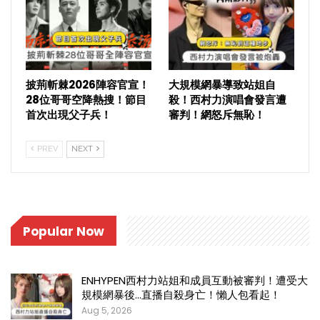
披荊斬棘2026陣容官宣！
大規模網暴導致站姐自
28位哥哥空降熱搜！節目
殺！西村力演唱會發言遭
首次出現父子兵！
審判！網怒斥無恥！
PREV
NEXT
Popular Now
ENHYPEN西村力站姐和成員互動被審判！遭受大
規模網暴後…直播自殺身亡！懶人包看起！
Aug 5, 2026