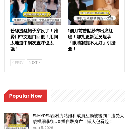
粉絲提醒裙子穿反了！雅
1個月前曾貼紗布出席紅
賢用中文粗口回復！用詞
毯！娜扎更新近況坦承
太地道中網友直呼也太
「眼睛狀態不太好」引擔
強！
憂！
PREV
NEXT
Popular Now
ENHYPEN西村力站姐和成員互動被審判！遭受大
規模網暴後…直播自殺身亡！懶人包看起！
Aug 5, 2026