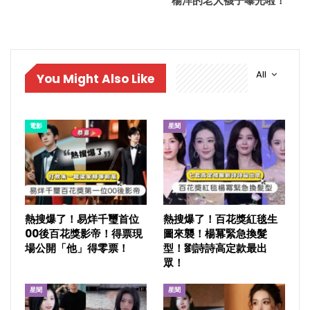
楊洋的老人襪子曝光啦！
All
You Might Also Like
電影
星聞
熱搜爆了！易烊千璽首位
熱搜爆了！百花獎紅毯生
00後百花獎影帝！得票現
圖來襲！楊冪緊急換髮
場公開「他」得零票！
型！劉詩詩高定款最出
眾！
星聞
星聞