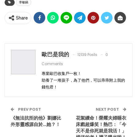
李敏鎬
Share
歐巴是我的
12139 Posts
0
Comments
專業歐巴收集戶一枚！
助養了一堆孩子，為了他們，可以乖乖附上我的
錢包君！
PREV POST
NEXT POST
《無法抗拒的他》劉娜比
花絮續命！榮耀夫婦睡衣
外形靈感源自於…她？！
床戲超爆笑！熱巴：「今
天不是你死就是我活！」