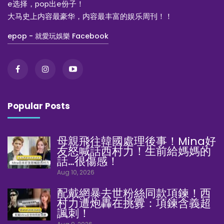
e选择，pop出e份子！
大马史上内容最豪华，内容最丰富的娱乐周刊！！
epop - 就愛玩娛樂 Facebook
Popular Posts
母親飛往韓國處理後事！Mina好
友怒喊話西村力！生前給媽媽的
話…很傷感！
Aug 10, 2026
配戴網暴去世粉絲同款項鍊！西
村力遭炮轟在挑釁：項鍊含義超
諷刺！