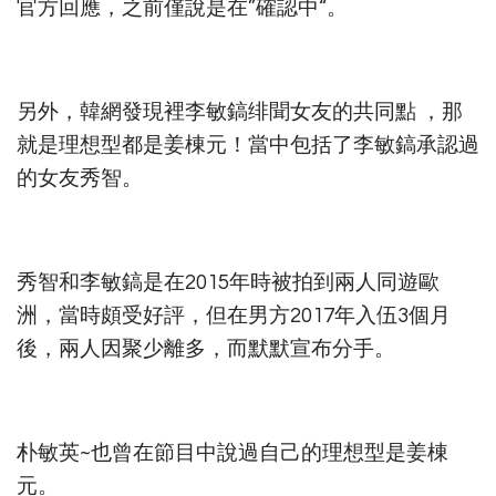
官方回應，之前僅說是在”確認中“。
另外，韓網發現裡李敏鎬绯聞女友的共同點 ，那
就是理想型都是姜棟元！當中包括了李敏鎬承認過
的女友秀智。
秀智和李敏鎬是在2015年時被拍到兩人同遊歐
洲，當時頗受好評，但在男方2017年入伍3個月
後，兩人因聚少離多，而默默宣布分手。
朴敏英~也曾在節目中說過自己的理想型是姜棟
元。