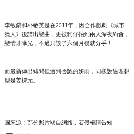
李敏鎬和朴敏英是在2011年，因合作戲劇《城市
獵人》後譜出戀曲，更被狗仔拍到兩人深夜約會，
戀情才曝光，不過只談了六個月後就分手！
而最新傳出緋聞但遭到否認的妍雨，同樣說過理想
型是姜棟元。
圖來源：部分照片取自網絡，若侵權請告知