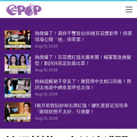
熱搜爆了！易烊千璽首位00後百花獎影帝！得票
現場公開「他」得零票！
Aug 10, 2026
熱搜爆了！百花獎紅毯生圖來襲！楊冪緊急換髮
型！劉詩詩高定款最出眾！
Aug 10, 2026
粉絲提醒裙子穿反了！雅賢用中文粗口回復！用
詞太地道中網友直呼也太強！
Aug 10, 2026
1個月前曾貼紗布出席紅毯！娜扎更新近況坦承
「眼睛狀態不太好」引擔憂！
Aug 10, 2026