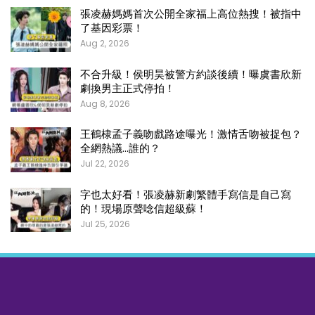
張凌赫媽媽首次公開全家福上高位熱搜！被指中
了基因彩票！
Aug 2, 2026
不合升級！侯明昊被警方約談後續！曝虞書欣新
劇換男主正式停拍！
Aug 8, 2026
王鶴棣孟子義吻戲路途曝光！激情舌吻被捉包？
全網熱議…誰的？
Jul 22, 2026
字也太好看！張凌赫新劇繁體手寫信是自己寫
的！現場原聲唸信超級蘇！
Jul 25, 2026