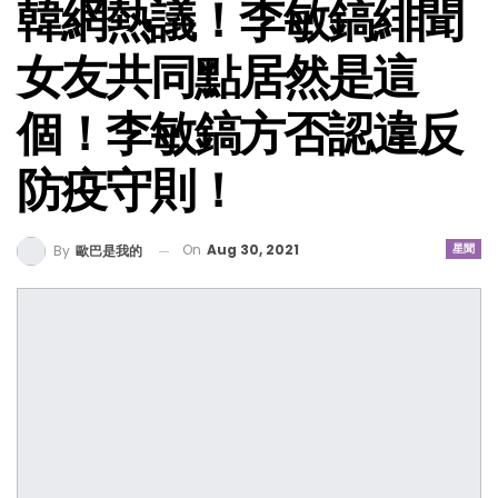
韓網熱議！李敏鎬緋聞
女友共同點居然是這
個！李敏鎬方否認違反
防疫守則！
On
Aug 30, 2021
星聞
By
歐巴是我的