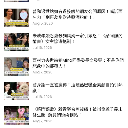
曾和過世站姐有過接觸的網友公開原因！喊話西
村力「別再差別對待亞洲粉絲！」
Aug 5, 2026
未成年殘忍虐殺狗媽媽一家引眾怒！《給阿嬤的
情書》女主慘遭抵制！
Jul 16, 2026
西村力去世站姐Mina同學發長文發聲：不是你們
想象中的那種人！
Aug 7, 2026
替身論一直被瘋傳！迪麗熱巴曬全素顏自拍引熱
議！
Jul 18, 2026
《將門獨后》殺青曬合照後續！被指發孟子義未
修生圖…演員們紛紛刪帖！
Aug 2, 2026