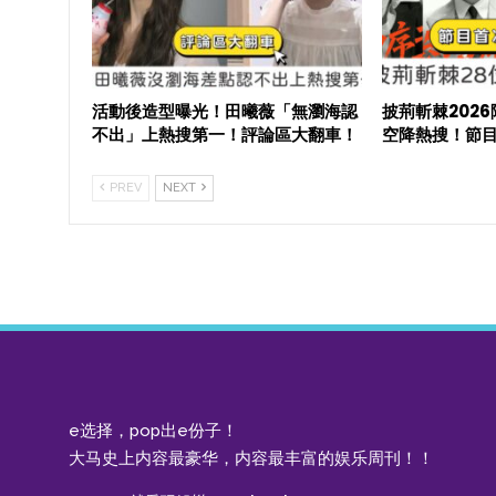
活動後造型曝光！田曦薇「無瀏海認
披荊斬棘202
不出」上熱搜第一！評論區大翻車！
空降熱搜！節
PREV
NEXT
e选择，pop出e份子！
大马史上内容最豪华，内容最丰富的娱乐周刊！！