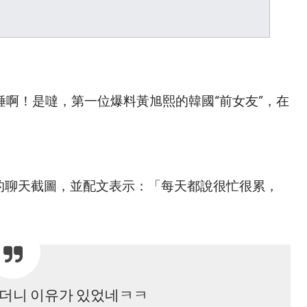
啊！是噠，第一位爆料黃旭熙的韓國“前女友”，在
s的聊天截圖，並配文表示：「每天都說很忙很累，
다더니 이유가 있었네ㅋㅋ