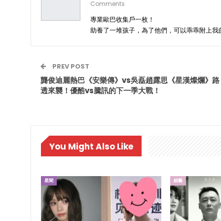
Comments
專業歐巴收集戶一枚！
助養了一堆孩子，為了他們，可以乖乖附上我
PREV POST
龔俊迪麗熱巴《安樂傳》vs吳磊趙露思《星漢燦爛》路
透來襲！優酷vs騰訊的下一季大戰！
You Might Also Like
星聞
綜藝