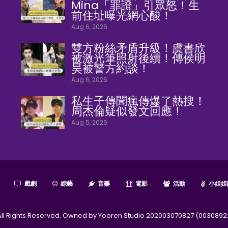
Mina「罪證」引眾怒！生
前住址曝光網心酸！
Aug 6, 2026
雙方粉絲矛盾升級！虞書欣
被激光筆照射後續！傳侯明
昊被警方約談！
Aug 6, 2026
私生子傳聞瘋傳爆了熱搜！
周杰倫疑似發文回應！
Aug 5, 2026
戲劇
綜藝
音樂
電影
活動
小姐姐
l Rights Reserved. Owned by Yooren Studio 202003070827 (0030892