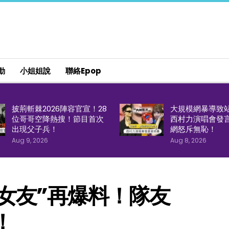
動
小姐姐說
聯絡epop
披荊斬棘2026陣容官宣！28
大規模網暴導致
位哥哥空降熱搜！節目首次
西村力演唱會發
出現父子兵！
網怒斥無恥！
Aug 9, 2026
Aug 8, 2026
前女友”再爆料！隊友
！