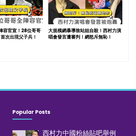
6陣容官宣！28位哥哥
大規模網暴導致站姐自殺！西村力演
目首次出現父子兵！
唱會發言遭審判！網怒斥無恥！
Popular Posts
西村力中國粉絲貼吧舉例