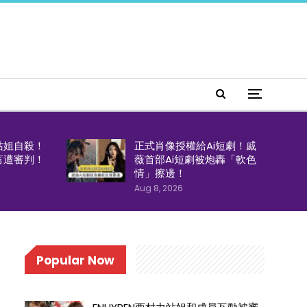
站姐自殺！
正式肖像授權給Ai短劇！戚
言遭審判！
薇首部Ai短劇被炮轟「軟色
情」擦邊！
Aug 8, 2026
Popular Now