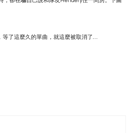
，卻在騙自己說和隊友Hendery住一間房。下圖
，等了這麼久的單曲，就這麼被取消了…