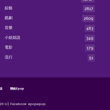
綜藝
2817
戲劇
2609
音樂
483
小姐姐說
349
電影
179
流行
51
說
聯絡epop
20-U).
Facebook:
epopepop