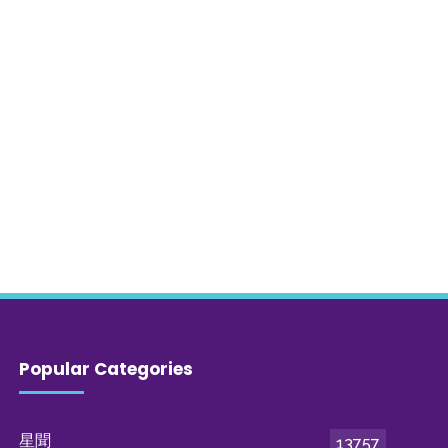
Popular Categories
星聞
13757