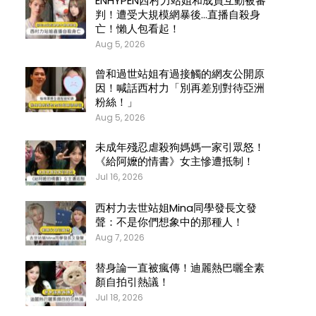
ENHYPEN西村力站姐和成員互動被審
判！遭受大規模網暴後…直播自殺身
亡！懶人包看起！
Aug 5, 2026
曾和過世站姐有過接觸的網友公開原
因！喊話西村力「別再差別對待亞洲
粉絲！」
Aug 5, 2026
未成年殘忍虐殺狗媽媽一家引眾怒！
《給阿嬤的情書》女主慘遭抵制！
Jul 16, 2026
西村力去世站姐Mina同學發長文發
聲：不是你們想象中的那種人！
Aug 7, 2026
替身論一直被瘋傳！迪麗熱巴曬全素
顏自拍引熱議！
Jul 18, 2026