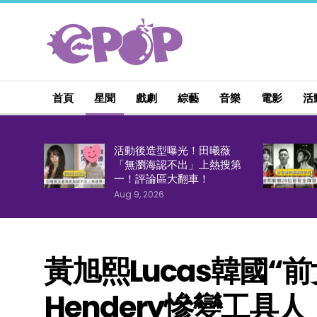
首頁
星聞
戲劇
綜藝
音樂
電影
活
活動後造型曝光！田曦薇
「無瀏海認不出」上熱搜第
一！評論區大翻車！
Aug 9, 2026
黃旭熙Lucas韓國“
Hendery慘變工具人