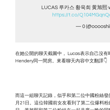
LUCAS 루카스 황욱희 黄旭熙 won
https://t.co/Q104MGqnQ
— 0 (@ooooshi
在她公開的聊天截圖中， Lucas表示自己
Hendery同一間房。來看聊天內容中文翻譯👇
而這一組聊天記錄，似乎和第二位中國粉絲發的
月21日。這位韓國前女友看到了第二位爆料粉絲