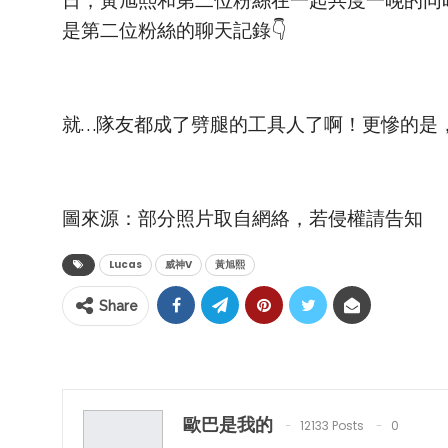
日，黃旭熙和第二位粉絲在一起共度一晚的同時
是第二位粉絲的聊天記錄👇
就…隊友都成了劈腿的工具人了啊！更慘的是
圖來源：部分照片取自網絡，若侵權請告知
Lucas
威神V
黃旭熙
Share
歐巴是我的
12133 Posts
0