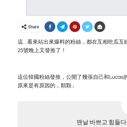
Share
這…看來站出來爆料的粉絲，都在互相吃瓜互錘
25號晚上又發推了！
這位韓國粉絲發推，公開了幾張自己和Luca
原來是有原因的，顆顆」
맨날 바쁘고 힘들