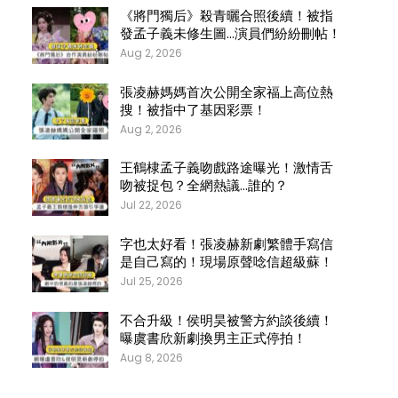
《將門獨后》殺青曬合照後續！被指
發孟子義未修生圖…演員們紛紛刪帖！
Aug 2, 2026
張凌赫媽媽首次公開全家福上高位熱
搜！被指中了基因彩票！
Aug 2, 2026
王鶴棣孟子義吻戲路途曝光！激情舌
吻被捉包？全網熱議…誰的？
Jul 22, 2026
字也太好看！張凌赫新劇繁體手寫信
是自己寫的！現場原聲唸信超級蘇！
Jul 25, 2026
不合升級！侯明昊被警方約談後續！
曝虞書欣新劇換男主正式停拍！
Aug 8, 2026