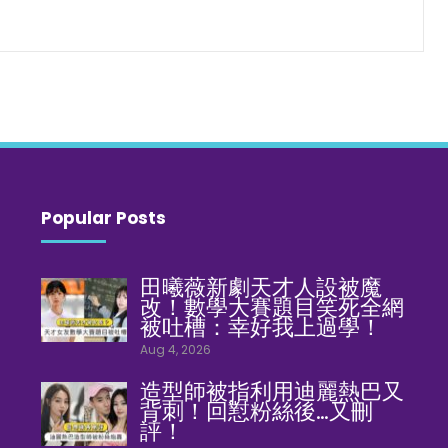
Popular Posts
田曦薇新劇天才人設被魔
改！數學大賽題目笑死全網
被吐槽：幸好我上過學！
Aug 4, 2026
造型師被指利用迪麗熱巴又
背刺！回懟粉絲後…又刪
評！