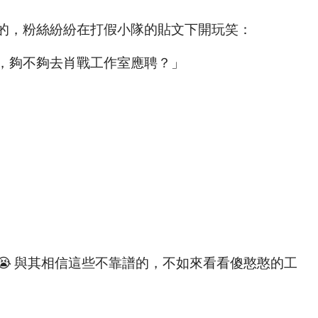
的，粉絲紛紛在打假小隊的貼文下開玩笑：
，夠不夠去肖戰工作室應聘？」
 與其相信這些不靠譜的，不如來看看傻憨憨的工