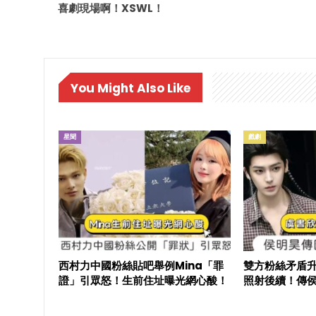
喜劇現場啊！XSWL！
You Might Also Like
星聞
戲劇
西村力中國粉絲貼吧舉例Mina「罪
雙方粉絲矛盾
證」引眾怒！生前住址曝光網心酸！
照射後續！傳