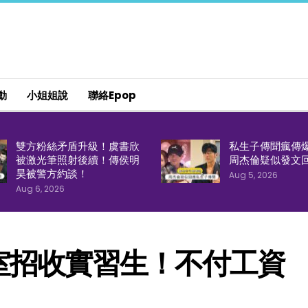
動
小姐姐說
聯絡epop
雙方粉絲矛盾升級！虞書欣
私生子傳聞瘋傳
被激光筆照射後續！傳侯明
周杰倫疑似發文
昊被警方約談！
Aug 5, 2026
Aug 6, 2026
室招收實習生！不付工資