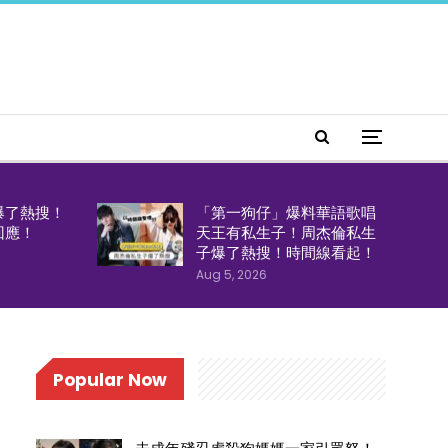
爆了熱搜！
「第一狗仔」爆料華語歌唱
回應！
天王有私生子！周杰倫私生
子爆了熱搜！時間線看起！
Aug 5, 2026
Popular Now