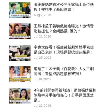
張凌赫媽媽首次公開全家福上高位熱
搜！被指中了基因彩票！
Aug 2, 2026
王鶴棣孟子義吻戲路途曝光！激情舌
吻被捉包？全網熱議…誰的？
Jul 22, 2026
字也太好看！張凌赫新劇繁體手寫信
是自己寫的！現場原聲唸信超級蘇！
Jul 25, 2026
尷尬了！孟子義《百花殺》大女主劇
開播！造型成話題慘被審判！
Jul 10, 2026
4年前緋聞突再被熱議！網傳張婧儀和
陳飛宇分手後很傷心！分手原因居然
是…
Jul 22, 2026