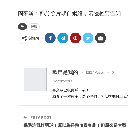
圖來源：部分照片取自網絡，若侵權請告知
許凱
Share
歐巴是我的
12127 Posts
0
Comments
專業歐巴收集戶一枚！
助養了一堆孩子，為了他們，可以乖乖附上我
PREV POST
偶遇許凱打羽球！原以為是熱血青春劇！但原來是大型