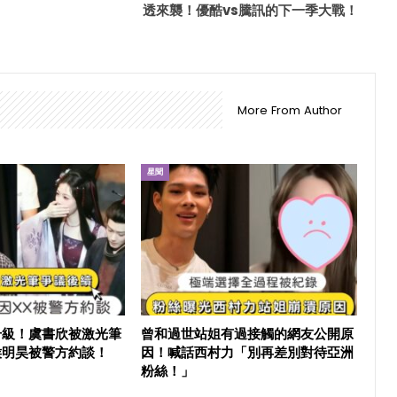
透來襲！優酷vs騰訊的下一季大戰！
More From Author
星聞
升級！虞書欣被激光筆
曾和過世站姐有過接觸的網友公開原
侯明昊被警方約談！
因！喊話西村力「別再差別對待亞洲
粉絲！」