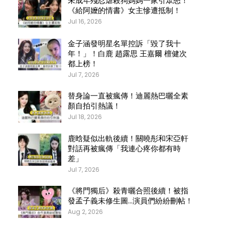
未成年殘忍虐殺狗媽媽一家引眾怒！
《給阿嬤的情書》女主慘遭抵制！
Jul 16, 2026
金子涵發明星名單控訴「毀了我十
年！」！白鹿 趙露思 王嘉爾 檀健次
都上榜！
Jul 7, 2026
替身論一直被瘋傳！迪麗熱巴曬全素
顏自拍引熱議！
Jul 18, 2026
鹿晗疑似出軌後續！關曉彤和宋亞軒
對話再被瘋傳「我連心疼你都有時
差」
Jul 7, 2026
《將門獨后》殺青曬合照後續！被指
發孟子義未修生圖…演員們紛紛刪帖！
Aug 2, 2026