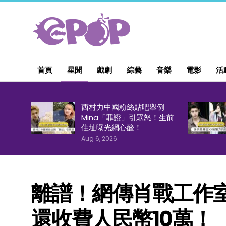
首頁
星聞
戲劇
綜藝
音樂
電影
活
西村力中國粉絲貼吧舉例
Mina「罪證」引眾怒！生前
住址曝光網心酸！
Aug 6, 2026
離譜！網傳肖戰工作
還收費人民幣10萬！