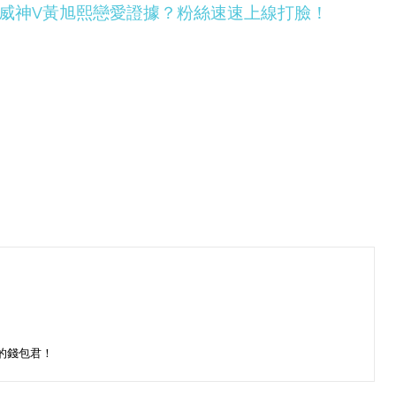
和威神V黃旭熙戀愛證據？粉絲速速上線打臉！
的錢包君！