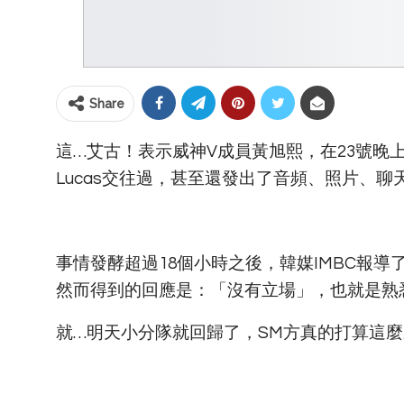
Share
這…艾古！表示威神V成員黃旭熙，在23號晚
Lucas交往過，甚至還發出了音頻、照片、聊
事情發酵超過18個小時之後，韓媒IMBC報導
然而得到的回應是：「沒有立場」，也就是熟悉的
就…明天小分隊就回歸了，SM方真的打算這