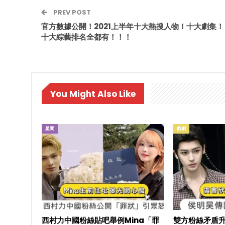
PREV POST
官方數據公開！2021上半年十大熱搜人物！十大劇集！
十大綜藝排名全都有！！！
You Might Also Like
星聞
戲劇
西村力中國粉絲貼吧舉例Mina「罪
雙方粉絲矛盾