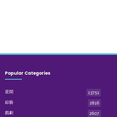
Popular Categories
星聞
13751
綜藝
2816
戲劇
2607