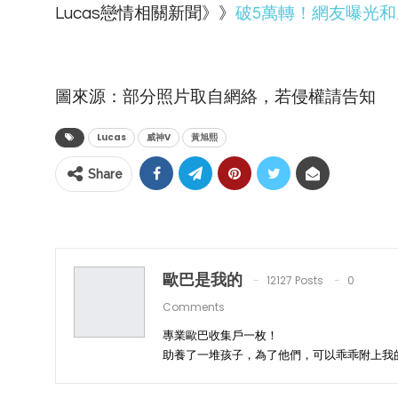
Lucas戀情相關新聞》》
破5萬轉！網友曝光
圖來源：部分照片取自網絡，若侵權請告知
Lucas
威神V
黃旭熙
Share
歐巴是我的
12127 Posts
0
Comments
專業歐巴收集戶一枚！
助養了一堆孩子，為了他們，可以乖乖附上我