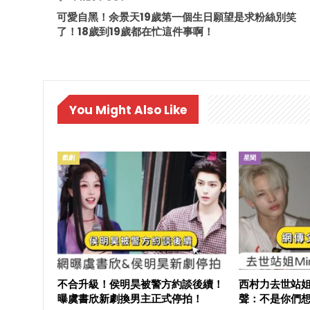
可愛自黑！余景天19歲第一個生日願望是求粉絲別笑
了！18歲到19歲都在忙這件事啊！
You Might Also Like
戲劇
星聞
不合升級！侯明昊被警方約談後續！
西村力去世站姐
曝虞書欣新劇換男主正式停拍！
聲：不是你們