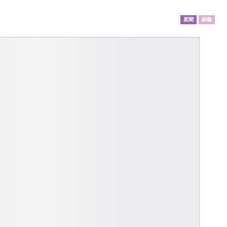
星聞
綜藝