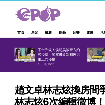
首頁
星聞
戲劇
綜藝
音樂
電影
活
不合升級！侯明昊被警方約
談後續！曝虞書欣新劇換男
主正式停拍！
Aug 8, 2026
趙文卓林志炫換房間
林志炫6次編輯微博！