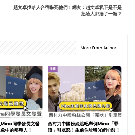
趙文卓找哈人合宿嚇死他們！網友：趙文卓私下是不是
把哈人都揍了一頓？
More From Author
星聞
Mina同學發長文發
西村力中國粉絲貼吧舉例Mina「罪
想象中的那種人！
證」引眾怒！生前住址曝光網心酸！