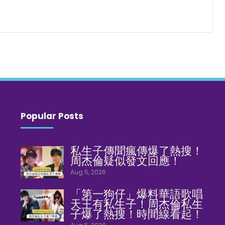
Popular Posts
私生子傳聞瘋傳爆了熱搜！
周杰倫疑似發文回應！
Aug 5, 2026
「第一狗仔」爆料華語歌唱
天王有私生子！周杰倫私生
子爆了熱搜！時間線看起！