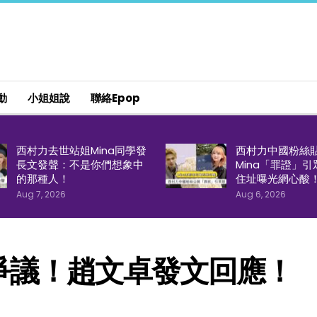
動
小姐姐說
聯絡epop
西村力去世站姐Mina同學發
西村力中國粉絲
長文發聲：不是你們想象中
Mina「罪證」
的那種人！
住址曝光網心酸
Aug 7, 2026
Aug 6, 2026
爭議！趙文卓發文回應！