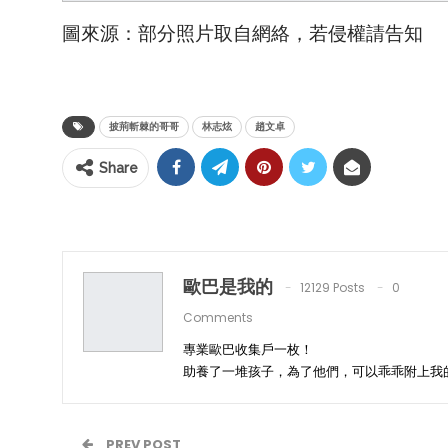
圖來源：部分照片取自網絡，若侵權請告知
披荊斬棘的哥哥
林志炫
趙文卓
Share
歐巴是我的
12129 Posts
0
Comments
專業歐巴收集戶一枚！
助養了一堆孩子，為了他們，可以乖乖附上我
PREV POST