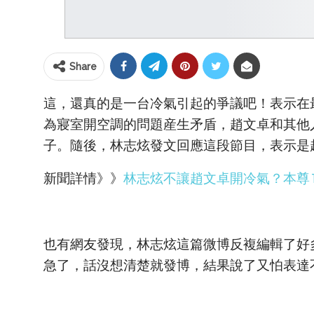
Share
這，還真的是一台冷氣引起的爭議吧！表示在
為寢室開空調的問題産生矛盾，趙文卓和其他
子。隨後，林志炫發文回應這段節目，表示是
新聞詳情》》
林志炫不讓趙文卓開冷氣？本尊
也有網友發現，林志炫這篇微博反複編輯了好
急了，話沒想清楚就發博，結果說了又怕表達不