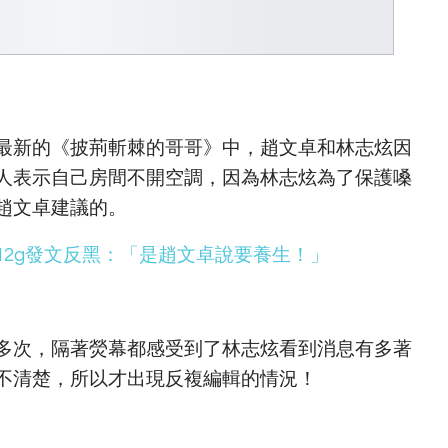
最新的《披荊斬棘的哥哥》中，趙文卓和林志炫因
人表示自己房間不開空調，因為林志炫為了保護嗓
趙文卓建議的。
12g發文反黑：「是趙文卓說要養生！」
多次，隔著熒幕都感受到了林志炫看到消息有多著
清楚，所以才出現反複編輯的情況！ ​