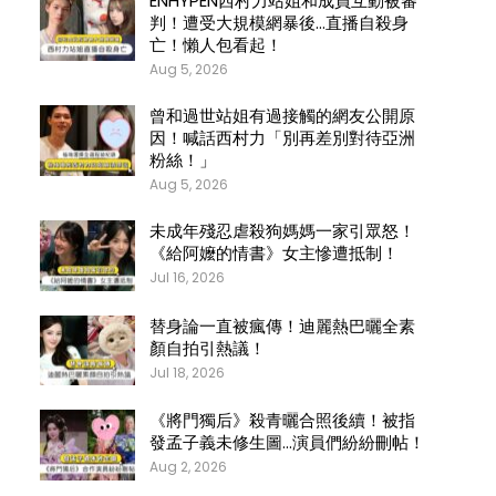
ENHYPEN西村力站姐和成員互動被審
判！遭受大規模網暴後…直播自殺身
亡！懶人包看起！
Aug 5, 2026
曾和過世站姐有過接觸的網友公開原
因！喊話西村力「別再差別對待亞洲
粉絲！」
Aug 5, 2026
未成年殘忍虐殺狗媽媽一家引眾怒！
《給阿嬤的情書》女主慘遭抵制！
Jul 16, 2026
替身論一直被瘋傳！迪麗熱巴曬全素
顏自拍引熱議！
Jul 18, 2026
《將門獨后》殺青曬合照後續！被指
發孟子義未修生圖…演員們紛紛刪帖！
Aug 2, 2026