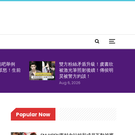
貼吧舉例
雙方粉絲矛盾升級！虞書欣
引眾怒！生前
被激光筆照射後續！傳侯明
！
昊被警方約談！
Aug 6, 2026
Popular Now