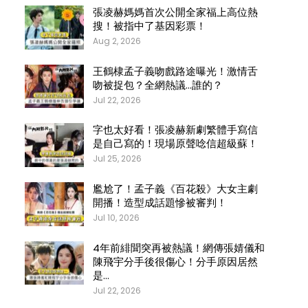
張凌赫媽媽首次公開全家福上高位熱
搜！被指中了基因彩票！
Aug 2, 2026
王鶴棣孟子義吻戲路途曝光！激情舌
吻被捉包？全網熱議…誰的？
Jul 22, 2026
字也太好看！張凌赫新劇繁體手寫信
是自己寫的！現場原聲唸信超級蘇！
Jul 25, 2026
尷尬了！孟子義《百花殺》大女主劇
開播！造型成話題慘被審判！
Jul 10, 2026
4年前緋聞突再被熱議！網傳張婧儀和
陳飛宇分手後很傷心！分手原因居然
是…
Jul 22, 2026