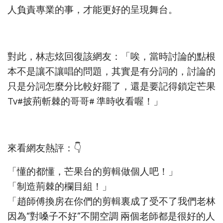
人負責專業的事，才能更好的呈現舞台。
對此，林志炫回復該網友：「唉，當時討論的點根
本不是讓不讓唱的問題，其實是有分詞的，討論的
只是分詞怎麼分比較好罷了，還是要記得鎖定芒果
Tv#披荊斬棘的哥哥# 準時收看喔！」
來看網友熱評：👇
「懂的都懂，芒果台的剪輯做個人吧！」
「制造荊棘的欄目組！」
「趙師傅換房在你們的剪輯裏成了受不了我們老林
因為“對嗓子不好”不開空調 兩個老師都是很好的人