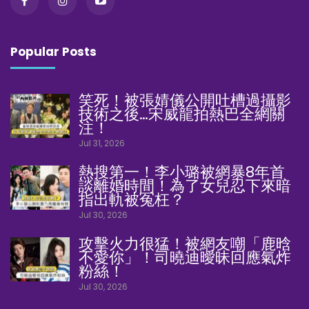
Popular Posts
笑死！被張婧儀公開吐槽過攝影
技術之後…宋威龍拍熱巴全網關
注！
Jul 31, 2026
熱搜第一！李小璐被網暴8年首
談離婚時間！為了女兒忍下來暗
指出軌被冤枉？
Jul 30, 2026
攻擊火力很猛！被網友嘲「鹿晗
不愛你」！司曉迪曖昧回應氣炸
粉絲！
Jul 30, 2026