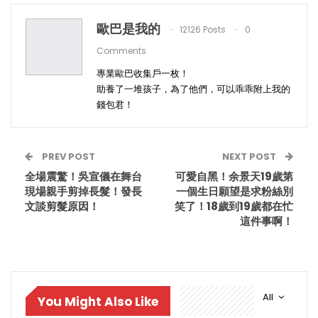
歐巴是我的
12126 Posts
0
Comments
專業歐巴收集戶一枚！
助養了一堆孩子，為了他們，可以乖乖附上我的
錢包君！
PREV POST
NEXT POST
全場震驚！吳宣儀在舞台
可愛自黑！余景天19歲第
現場親手剪掉長髮！發長
一個生日願望是求粉絲別
文談剪髮原因！
笑了！18歲到19歲都在忙
這件事啊！
All
You Might Also Like