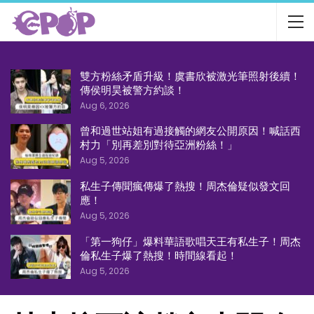
雙方粉絲矛盾升級！虞書欣被激光筆照射後續！
傳侯明昊被警方約談！
Aug 6, 2026
曾和過世站姐有過接觸的網友公開原因！喊話西
村力「別再差別對待亞洲粉絲！」
Aug 5, 2026
私生子傳聞瘋傳爆了熱搜！周杰倫疑似發文回
應！
Aug 5, 2026
「第一狗仔」爆料華語歌唱天王有私生子！周杰
倫私生子爆了熱搜！時間線看起！
Aug 5, 2026