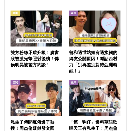
戲劇
星聞
雙方粉絲矛盾升級！虞書
曾和過世站姐有過接觸的
欣被激光筆照射後續！傳
網友公開原因！喊話西村
侯明昊被警方約談！
力「別再差別對待亞洲粉
絲！」
星聞
星聞
私生子傳聞瘋傳爆了熱
「第一狗仔」爆料華語歌
搜！周杰倫疑似發文回
唱天王有私生子！周杰倫