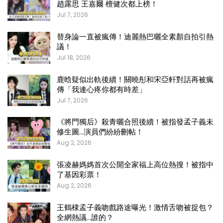
趙露思 王嘉爾 檀健次都上榜！
Jul 7, 2026
替身論一直被瘋傳！迪麗熱巴曬全素顏自拍引熱
議！
Jul 18, 2026
鹿晗疑似出軌後續！關曉彤和宋亞軒對話再被瘋
傳「我連心疼你都有時差」
Jul 7, 2026
《將門獨后》殺青曬合照後續！被指發孟子義未
修生圖…演員們紛紛刪帖！
Aug 2, 2026
張凌赫媽媽首次公開全家福上高位熱搜！被指中
了基因彩票！
Aug 2, 2026
王鶴棣孟子義吻戲路途曝光！激情舌吻被捉包？
全網熱議…誰的？