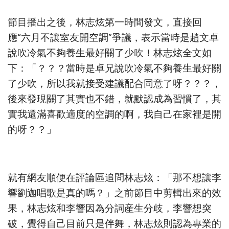
節目播出之後，林志炫第一時間發文，直接回
應“六月不讓室友開空調”爭議，表示當時是趙文卓
說吹冷氣不夠養生最好關了少吹！林志炫全文如
下：「？？？
當時是卓兄說吹冷氣不夠養生最好關
了少吹，所以我就接受建議配合同意了呀？？？，
後來發現關了其實也不錯，就默認成為習慣了，其
實我還滿喜歡適度的空調的啊，我自己在家裡是開
的呀？？」
就有網友順便在評論區追問林志炫：「那不想讓李
響劉迦唱歌是真的嗎？」之前節目中剪輯出來的效
果，林志炫和李響因為分詞産生分歧，李響想突
破，覺得自己目前只是伴舞，林志炫則認為專業的