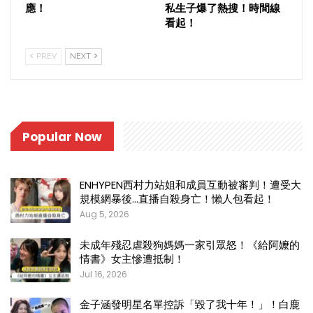
應！
私生子爆了熱搜！時間線
看起！
PREV
NEXT
Popular Now
ENHYPEN西村力站姐和成員互動被審判！遭受大
規模網暴後…直播自殺身亡！懶人包看起！
Aug 5, 2026
未成年殘忍虐殺狗媽媽一家引眾怒！《給阿嬤的
情書》女主慘遭抵制！
Jul 16, 2026
金子涵發明星名單控訴「毀了我十年！」！白鹿