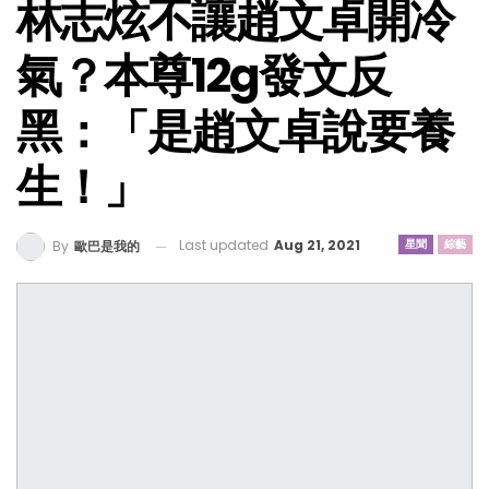
林志炫不讓趙文卓開冷
氣？本尊12g發文反
黑：「是趙文卓說要養
生！」
Last updated
Aug 21, 2021
星聞
綜藝
By
歐巴是我的