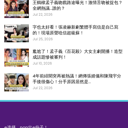
王鶴棣孟子義吻戲路途曝光！激情舌吻被捉包？
全網熱議…誰的？
Jul 22, 2026
字也太好看！張凌赫新劇繁體手寫信是自己寫
的！現場原聲唸信超級蘇！
Jul 25, 2026
尷尬了！孟子義《百花殺》大女主劇開播！造型
成話題慘被審判！
Jul 10, 2026
4年前緋聞突再被熱議！網傳張婧儀和陳飛宇分
手後很傷心！分手原因居然是…
Jul 22, 2026
e选择，pop出e份子！