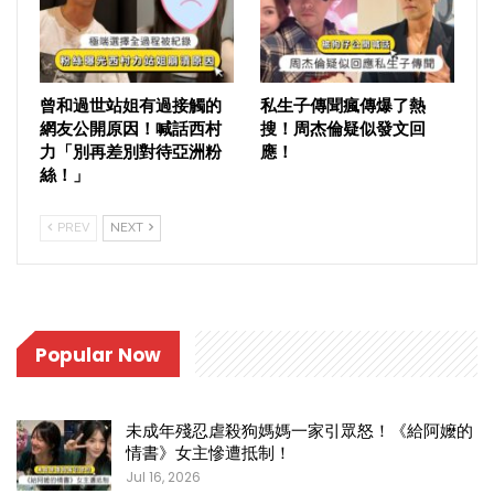
曾和過世站姐有過接觸的
私生子傳聞瘋傳爆了熱
網友公開原因！喊話西村
搜！周杰倫疑似發文回
力「別再差別對待亞洲粉
應！
絲！」
PREV
NEXT
Popular Now
未成年殘忍虐殺狗媽媽一家引眾怒！《給阿嬤的
情書》女主慘遭抵制！
Jul 16, 2026