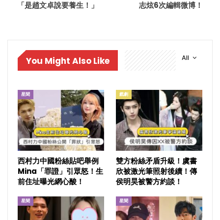
「是趙文卓說要養生！」
志炫6次編輯微博！
All
You Might Also Like
星聞
戲劇
西村力中國粉絲貼吧舉例
雙方粉絲矛盾升級！虞書
Mina「罪證」引眾怒！生
欣被激光筆照射後續！傳
前住址曝光網心酸！
侯明昊被警方約談！
星聞
星聞