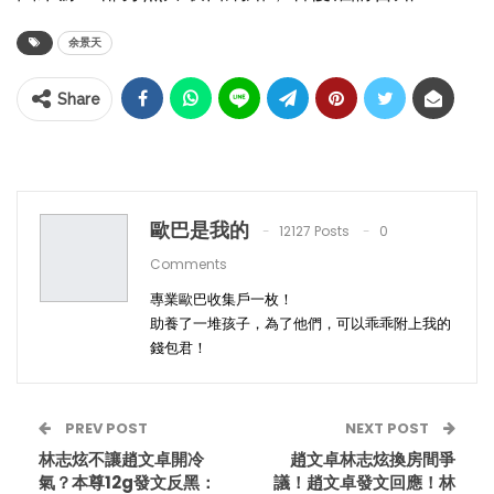
余景天
Share
歐巴是我的
12127 Posts
0
Comments
專業歐巴收集戶一枚！
助養了一堆孩子，為了他們，可以乖乖附上我的
錢包君！
PREV POST
NEXT POST
林志炫不讓趙文卓開冷
趙文卓林志炫換房間爭
氣？本尊12g發文反黑：
議！趙文卓發文回應！林