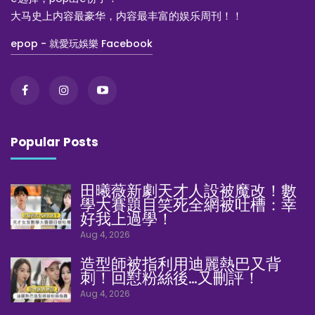
大马史上内容最豪华，内容最丰富的娱乐周刊！！
epop - 就愛玩娛樂 Facebook
Popular Posts
田曦薇新劇天才人設被魔改！數
學大賽題目笑死全網被吐槽：幸
好我上過學！
Aug 4, 2026
造型師被指利用迪麗熱巴又背
刺！回懟粉絲後…又刪評！
Aug 4, 2026