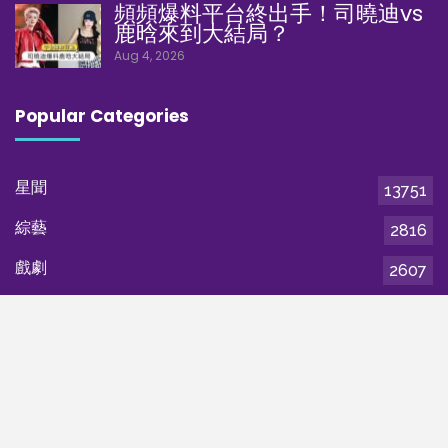
頻頻爆料平台終出手！司曉迪vs
鹿晗來到大結局？
Aug 4, 2026
Popular Categories
星聞
13751
綜藝
2816
戲劇
2607
音樂
483
小姐姐說
349
電影
179
流行
51