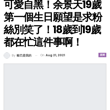
可愛自黑！余景天19歲
第一個生日願望是求粉
絲別笑了！18歲到19歲
都在忙這件事啊！
On
Aug 21, 2021
星聞
By
歐巴是我的