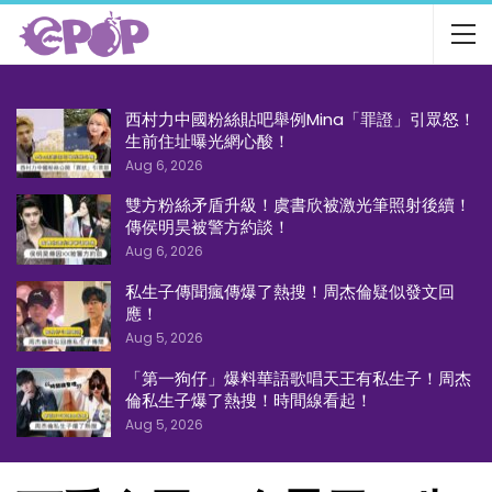
西村力中國粉絲貼吧舉例Mina「罪證」引眾怒！
生前住址曝光網心酸！
Aug 6, 2026
雙方粉絲矛盾升級！虞書欣被激光筆照射後續！
傳侯明昊被警方約談！
Aug 6, 2026
私生子傳聞瘋傳爆了熱搜！周杰倫疑似發文回
應！
Aug 5, 2026
「第一狗仔」爆料華語歌唱天王有私生子！周杰
倫私生子爆了熱搜！時間線看起！
Aug 5, 2026