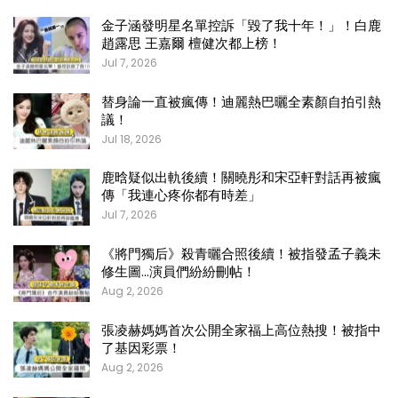
金子涵發明星名單控訴「毀了我十年！」！白鹿
趙露思 王嘉爾 檀健次都上榜！
Jul 7, 2026
替身論一直被瘋傳！迪麗熱巴曬全素顏自拍引熱
議！
Jul 18, 2026
鹿晗疑似出軌後續！關曉彤和宋亞軒對話再被瘋
傳「我連心疼你都有時差」
Jul 7, 2026
《將門獨后》殺青曬合照後續！被指發孟子義未
修生圖…演員們紛紛刪帖！
Aug 2, 2026
張凌赫媽媽首次公開全家福上高位熱搜！被指中
了基因彩票！
Aug 2, 2026