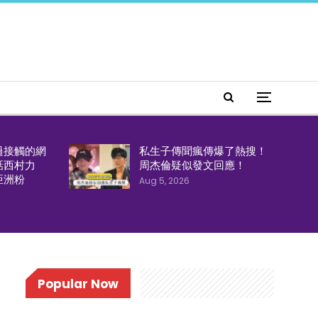
過接觸的網
私生子傳聞瘋傳爆了熱搜！
話西村力
周杰倫疑似發文回應！
亞洲粉
Aug 5, 2026
Popular Now