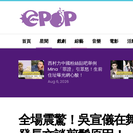
首頁
星聞
戲劇
綜藝
音樂
電影
活
西村力中國粉絲貼吧舉例
Mina「罪證」引眾怒！生前
住址曝光網心酸！
Aug 6, 2026
全場震驚！吳宣儀在