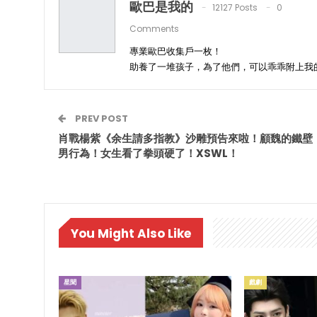
歐巴是我的
12127 Posts
0
Comments
專業歐巴收集戶一枚！
助養了一堆孩子，為了他們，可以乖乖附上我
PREV POST
肖戰楊紫《余生請多指教》沙雕預告來啦！顧魏的鐵壁
男行為！女生看了拳頭硬了！XSWL！
You Might Also Like
星聞
戲劇