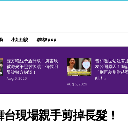
動
小姐姐說
聯絡epop
雙方粉絲矛盾升級！虞書欣
曾和過世站姐有
被激光筆照射後續！傳侯明
友公開原因！喊
昊被警方約談！
「別再差別對待
絲！」
Aug 6, 2026
Aug 5, 2026
舞台現場親手剪掉長髮！