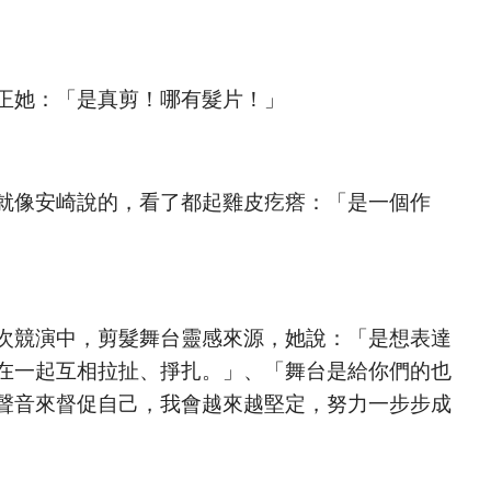
正她：「是真剪！哪有髮片！」
就像安崎說的，看了都起雞皮疙瘩：「是一個作
次競演中，剪髮舞台靈感來源，她說：「是想表達
在一起互相拉扯、掙扎。」、「舞台是給你們的也
聲音來督促自己，我會越來越堅定，努力一步步成