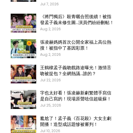
Jul 7, 2026
《將門獨后》殺青曬合照後續！被指
發孟子義未修生圖…演員們紛紛刪帖！
Aug 2, 2026
張凌赫媽媽首次公開全家福上高位熱
搜！被指中了基因彩票！
Aug 2, 2026
王鶴棣孟子義吻戲路途曝光！激情舌
吻被捉包？全網熱議…誰的？
Jul 22, 2026
字也太好看！張凌赫新劇繁體手寫信
是自己寫的！現場原聲唸信超級蘇！
Jul 25, 2026
尷尬了！孟子義《百花殺》大女主劇
開播！造型成話題慘被審判！
Jul 10, 2026