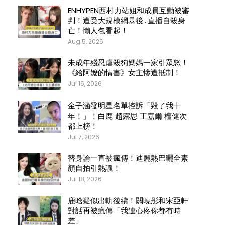
ENHYPEN西村力站姐和成員互動被審
判！遭受大規模網暴後…直播自殺身
亡！懶人包看起！
Aug 5, 2026
未成年殘忍虐殺狗媽媽一家引眾怒！
《給阿嬤的情書》女主慘遭抵制！
Jul 16, 2026
金子涵發明星名單控訴「毀了我十
年！」！白鹿 趙露思 王嘉爾 檀健次
都上榜！
Jul 7, 2026
替身論一直被瘋傳！迪麗熱巴曬全素
顏自拍引熱議！
Jul 18, 2026
鹿晗疑似出軌後續！關曉彤和宋亞軒
對話再被瘋傳「我連心疼你都有時
差」