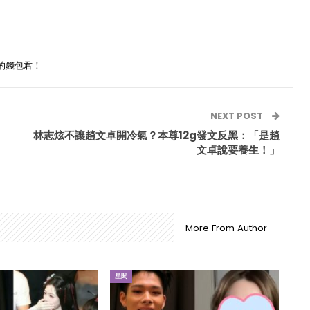
的錢包君！
NEXT POST
林志炫不讓趙文卓開冷氣？本尊12g發文反黑：「是趙
文卓說要養生！」
More From Author
星聞