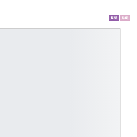
星聞
綜藝