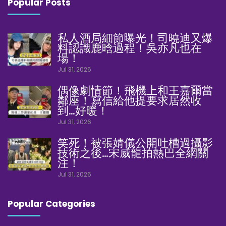
Popular Posts
私人酒局細節曝光！司曉迪又爆
料認識鹿晗過程！吳亦凡也在
場！
Jul 31, 2026
偶像劇情節！飛機上和王嘉爾當
鄰座！寫信給他提要求居然收
到…好暖！
Jul 31, 2026
笑死！被張婧儀公開吐槽過攝影
技術之後…宋威龍拍熱巴全網關
注！
Jul 31, 2026
Popular Categories