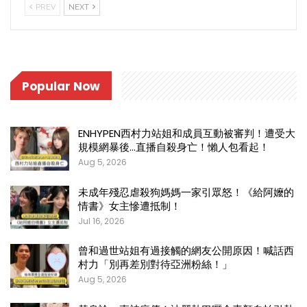
PREV
NEXT
Popular Now
ENHYPEN西村力站姐和成員互動被審判！遭受大
規模網暴後…直播自殺身亡！懶人包看起！
Aug 5, 2026
未成年殘忍虐殺狗媽媽一家引眾怒！《給阿嬤的
情書》女主慘遭抵制！
Jul 16, 2026
曾和過世站姐有過接觸的網友公開原因！喊話西
村力「別再差別對待亞洲粉絲！」
Aug 5, 2026