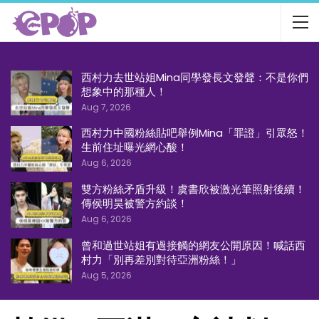
西村力去世站姐Mina同學發長文發聲：不是你們
想象中的那種人！
Aug 7, 2026
西村力中國粉絲貼吧舉例Mina「罪證」引眾怒！
生前住址曝光網心酸！
Aug 6, 2026
雙方粉絲矛盾升級！虞書欣被激光筆照射後續！
傳侯明昊被警方約談！
Aug 6, 2026
曾和過世站姐有過接觸的網友公開原因！喊話西
村力「別再差別對待亞洲粉絲！」
Aug 5, 2026