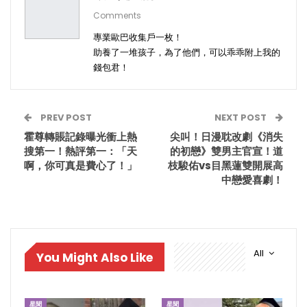
Comments
專業歐巴收集戶一枚！
助養了一堆孩子，為了他們，可以乖乖附上我的
錢包君！
PREV POST
NEXT POST
霍尊轉賬記錄曝光衝上熱
尖叫！日漫耽改劇《消失
搜第一！熱評第一：「天
的初戀》雙男主官宣！道
啊，你可真是費心了！」
枝駿佑vs目黑蓮雙開展高
中戀愛喜劇！
All
You Might Also Like
星聞
星聞