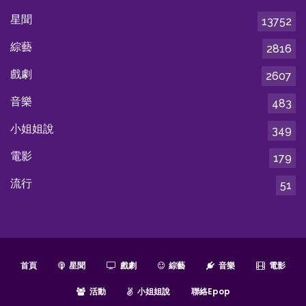
星聞
13752
綜藝
2816
戲劇
2607
音樂
483
小姐姐說
349
電影
179
流行
51
首頁
星聞
戲劇
綜藝
音樂
電影
活動
小姐姐說
聯絡epop