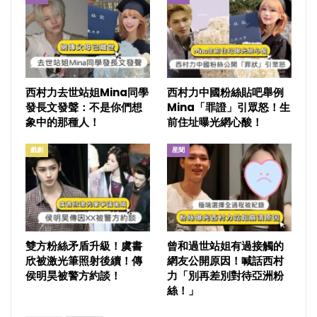
西村力去世站姐Mina同學
西村力中國粉絲貼吧舉例
發長文發聲：不是你們想
Mina「罪證」引眾怒！生
象中的那種人！
前住址曝光網心酸！
戲劇
星聞
雙方粉絲矛盾升級！虞書
曾和過世站姐有過接觸的
欣被激光筆照射後續！傳
網友公開原因！喊話西村
侯明昊被警方約談！
力「別再差別對待亞洲粉
絲！」