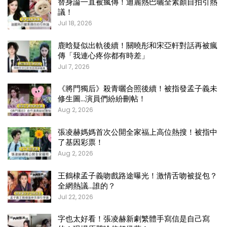
替身論一直被瘋傳！迪麗熱巴曬全素顏自拍引熱
議！
Jul 18, 2026
鹿晗疑似出軌後續！關曉彤和宋亞軒對話再被瘋
傳「我連心疼你都有時差」
Jul 7, 2026
《將門獨后》殺青曬合照後續！被指發孟子義未
修生圖…演員們紛紛刪帖！
Aug 2, 2026
張凌赫媽媽首次公開全家福上高位熱搜！被指中
了基因彩票！
Aug 2, 2026
王鶴棣孟子義吻戲路途曝光！激情舌吻被捉包？
全網熱議…誰的？
Jul 22, 2026
字也太好看！張凌赫新劇繁體手寫信是自己寫