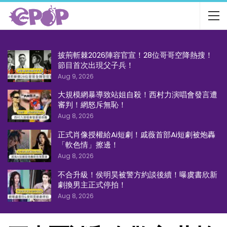
披荊斬棘2026陣容官宣！28位哥哥空降熱搜！
節目首次出現父子兵！
Aug 9, 2026
大規模網暴導致站姐自殺！西村力演唱會發言遭
審判！網怒斥無恥！
Aug 8, 2026
正式肖像授權給Ai短劇！戚薇首部Ai短劇被炮轟
「軟色情」擦邊！
Aug 8, 2026
不合升級！侯明昊被警方約談後續！曝虞書欣新
劇換男主正式停拍！
Aug 8, 2026