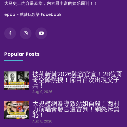
大马史上内容最豪华，内容最丰富的娱乐周刊！！
epop - 就愛玩娛樂 Facebook
Popular Posts
披荊斬棘2026陣容官宣！28位哥
哥空降熱搜！節目首次出現父子
兵！
Aug 9, 2026
大規模網暴導致站姐自殺！西村
力演唱會發言遭審判！網怒斥無
恥！
Aug 8, 2026