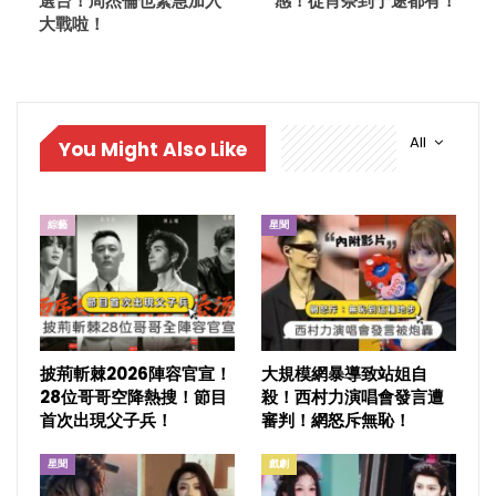
選台！周杰倫也緊急加入
感！從肖奈到于途都有！
大戰啦！
All
You Might Also Like
綜藝
星聞
披荊斬棘2026陣容官宣！
大規模網暴導致站姐自
28位哥哥空降熱搜！節目
殺！西村力演唱會發言遭
首次出現父子兵！
審判！網怒斥無恥！
星聞
戲劇