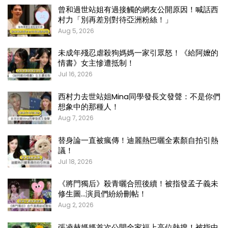
曾和過世站姐有過接觸的網友公開原因！喊話西
村力「別再差別對待亞洲粉絲！」
Aug 5, 2026
未成年殘忍虐殺狗媽媽一家引眾怒！《給阿嬤的
情書》女主慘遭抵制！
Jul 16, 2026
西村力去世站姐Mina同學發長文發聲：不是你們
想象中的那種人！
Aug 7, 2026
替身論一直被瘋傳！迪麗熱巴曬全素顏自拍引熱
議！
Jul 18, 2026
《將門獨后》殺青曬合照後續！被指發孟子義未
修生圖…演員們紛紛刪帖！
Aug 2, 2026
張凌赫媽媽首次公開全家福上高位熱搜！被指中