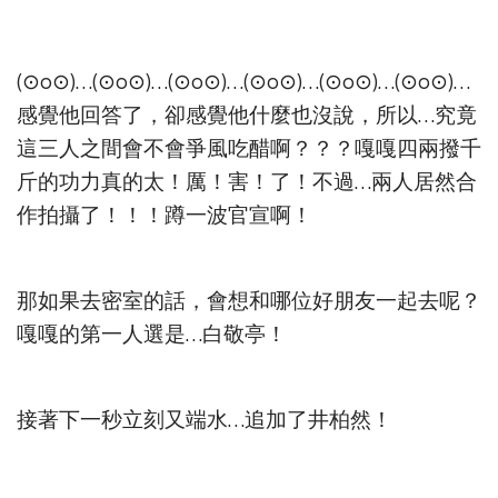
(⊙o⊙)…(⊙o⊙)…(⊙o⊙)…(⊙o⊙)…(⊙o⊙)…(⊙o⊙)…
感覺他回答了，卻感覺他什麼也沒說，所以…究竟
這三人之間會不會爭風吃醋啊？？？嘎嘎四兩撥千
斤的功力真的太！厲！害！了！不過…兩人居然合
作拍攝了！！！蹲一波官宣啊！
那如果去密室的話，會想和哪位好朋友一起去呢？
嘎嘎的第一人選是…白敬亭！
接著下一秒立刻又端水…追加了井柏然！