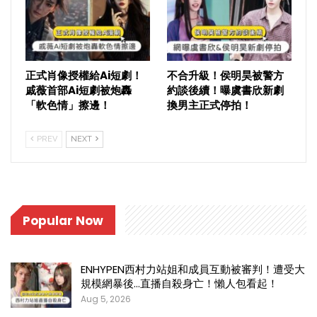
正式肖像授權給Ai短劇！
不合升級！侯明昊被警方
戚薇首部Ai短劇被炮轟
約談後續！曝虞書欣新劇
「軟色情」擦邊！
換男主正式停拍！
PREV
NEXT
Popular Now
ENHYPEN西村力站姐和成員互動被審判！遭受大
規模網暴後…直播自殺身亡！懶人包看起！
Aug 5, 2026