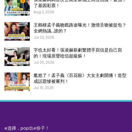
了基因彩票！
Aug 2, 2026
王鶴棣孟子義吻戲路途曝光！激情舌吻被捉包？
全網熱議…誰的？
Jul 22, 2026
字也太好看！張凌赫新劇繁體手寫信是自己寫
的！現場原聲唸信超級蘇！
Jul 25, 2026
尷尬了！孟子義《百花殺》大女主劇開播！造型
成話題慘被審判！
Jul 10, 2026
e选择，pop出e份子！