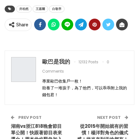
井柏然
王嘉爾
白敬亭
Share
歐巴是我的
12132 Posts
0
Comments
專業歐巴收集戶一枚！
助養了一堆孩子，為了他們，可以乖乖附上我的
錢包君！
PREV POST
NEXT POST
湖南vs浙江818晚會節目
從2015年開始就有的習
單公開！快跟著節目表來
慣！楊洋對角色的儀式