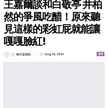
王嘉爾談和白敬亭 井柏
然的爭風吃醋！原來聽
見這樣的彩虹屁就能讓
嘎嘎臉紅!
On
Aug 18, 2021
星聞
By
歐巴是我的