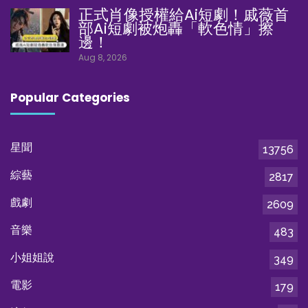
正式肖像授權給Ai短劇！戚薇首
部Ai短劇被炮轟「軟色情」擦
邊！
Aug 8, 2026
Popular Categories
星聞
13756
綜藝
2817
戲劇
2609
音樂
483
小姐姐說
349
電影
179