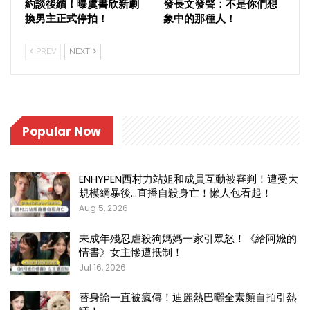
約談後續！曝虞書欣新劇
發長文發聲：不是你們想
換男主正式停拍！
象中的那種人！
PREV
NEXT
Popular Now
ENHYPEN西村力站姐和成員互動被審判！遭受大
規模網暴後…直播自殺身亡！懶人包看起！
Aug 5, 2026
未成年殘忍虐殺狗媽媽一家引眾怒！《給阿嬤的
情書》女主慘遭抵制！
Jul 16, 2026
替身論一直被瘋傳！迪麗熱巴曬全素顏自拍引熱