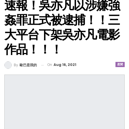
速報！吳亦凡以涉嫌強
姦罪正式被逮捕！！三
大平台下架吳亦凡電影
作品！！！
On
Aug 16, 2021
星聞
By
歐巴是我的