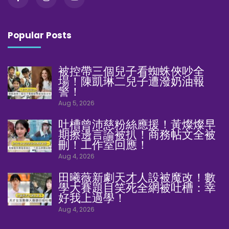
Popular Posts
被控帶三個兒子看蜘蛛俠吵全
場！陳凱琳二兒子遭潑奶油報
警！
Aug 5, 2026
吐槽曾沛慈粉絲應援！黃燦燦早
期擦邊言論被扒！商務帖文全被
刪！工作室回應！
Aug 4, 2026
田曦薇新劇天才人設被魔改！數
學大賽題目笑死全網被吐槽：幸
好我上過學！
Aug 4, 2026