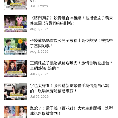
議！
Jul 18, 2026
《將門獨后》殺青曬合照後續！被指發孟子義未
修生圖…演員們紛紛刪帖！
Aug 2, 2026
張凌赫媽媽首次公開全家福上高位熱搜！被指中
了基因彩票！
Aug 2, 2026
王鶴棣孟子義吻戲路途曝光！激情舌吻被捉包？
全網熱議…誰的？
Jul 22, 2026
字也太好看！張凌赫新劇繁體手寫信是自己寫
的！現場原聲唸信超級蘇！
Jul 25, 2026
尷尬了！孟子義《百花殺》大女主劇開播！造型
成話題慘被審判！