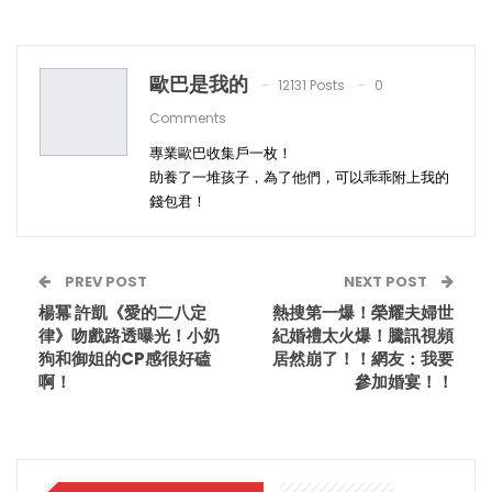
歐巴是我的
12131 Posts
0
Comments
專業歐巴收集戶一枚！
助養了一堆孩子，為了他們，可以乖乖附上我的
錢包君！
PREV POST
NEXT POST
楊冪 許凱《愛的二八定
熱搜第一爆！榮耀夫婦世
律》吻戲路透曝光！小奶
紀婚禮太火爆！騰訊視頻
狗和御姐的CP感很好磕
居然崩了！！網友：我要
啊！
參加婚宴！！