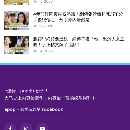
Jul 10, 2026
4年前緋聞突再被熱議！網傳張婧儀和陳飛宇分
手後很傷心！分手原因居然是…
Jul 22, 2026
趙露思終於要進組！網傳二搭「他」出演大女主
劇！于正帖文錘了這點！
Jul 14, 2026
e选择，pop出e份子！
大马史上内容最豪华，内容最丰富的娱乐周刊！！
epop - 就愛玩娛樂 Facebook