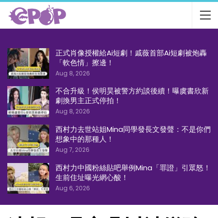
正式肖像授權給Ai短劇！戚薇首部Ai短劇被炮轟
「軟色情」擦邊！
Aug 8, 2026
不合升級！侯明昊被警方約談後續！曝虞書欣新
劇換男主正式停拍！
Aug 8, 2026
西村力去世站姐Mina同學發長文發聲：不是你們
想象中的那種人！
Aug 7, 2026
西村力中國粉絲貼吧舉例Mina「罪證」引眾怒！
生前住址曝光網心酸！
Aug 6, 2026