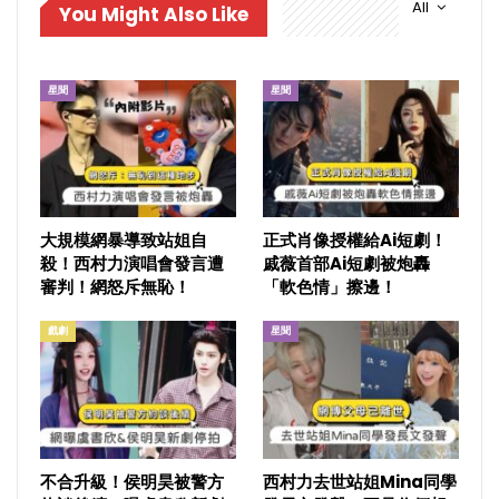
All
You Might Also Like
星聞
星聞
大規模網暴導致站姐自
正式肖像授權給Ai短劇！
殺！西村力演唱會發言遭
戚薇首部Ai短劇被炮轟
審判！網怒斥無恥！
「軟色情」擦邊！
戲劇
星聞
不合升級！侯明昊被警方
西村力去世站姐Mina同學