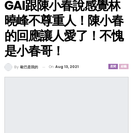
GAI跟陳小春說感覺林
曉峰不尊重人！陳小春
的回應讓人愛了！不愧
是小春哥！
On
Aug 13, 2021
星聞
綜藝
By
歐巴是我的