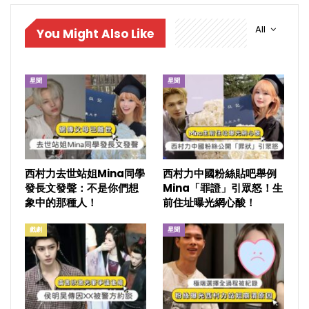
All
You Might Also Like
星聞
星聞
西村力去世站姐Mina同學
西村力中國粉絲貼吧舉例
發長文發聲：不是你們想
Mina「罪證」引眾怒！生
象中的那種人！
前住址曝光網心酸！
戲劇
星聞