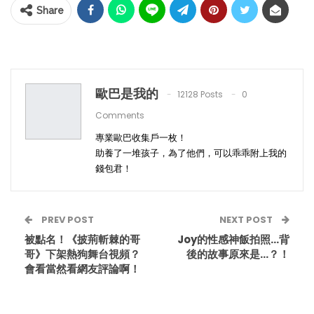
Share
歐巴是我的
12128 Posts
0
Comments
專業歐巴收集戶一枚！
助養了一堆孩子，為了他們，可以乖乖附上我的
錢包君！
PREV POST
NEXT POST
被點名！《披荊斬棘的哥
Joy的性感神飯拍照…背
哥》下架熱狗舞台視頻？
後的故事原來是…？！
會看當然看網友評論啊！