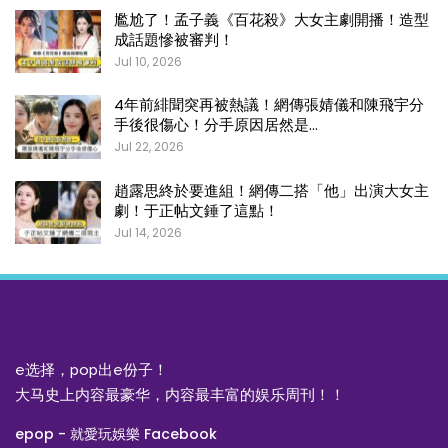
尷尬了！孟子義《百花殺》大女主劇開播！造型
成話題慘被審判！
Jul 10, 2026
4年前緋聞突再被熱議！網傳張婧儀和陳飛宇分
手後很傷心！分手原因居然是…
Jul 22, 2026
趙露思終於要進組！網傳二搭「他」出演大女主
劇！于正帖文錘了這點！
Jul 14, 2026
e选择，pop出e份子！
大马史上内容最豪华，内容最丰富的娱乐周刊！！
epop - 就愛玩娛樂 Facebook