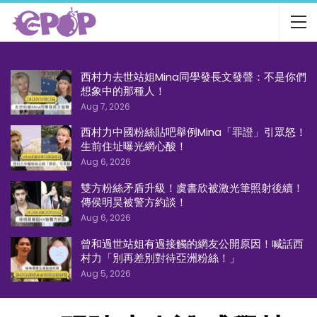
西村力去世站姐Mina同學發長文發聲：不是你們
想象中的那種人！
Aug 7, 2026
西村力中國粉絲貼吧舉例Mina「罪證」引眾怒！
生前住址曝光網心酸！
Aug 6, 2026
雙方粉絲矛盾升級！虞書欣被激光筆照射後續！
傳侯明昊被警方約談！
Aug 6, 2026
曾和過世站姐有過接觸的網友公開原因！喊話西
村力「別再差別對待亞洲粉絲！」
Aug 5, 2026