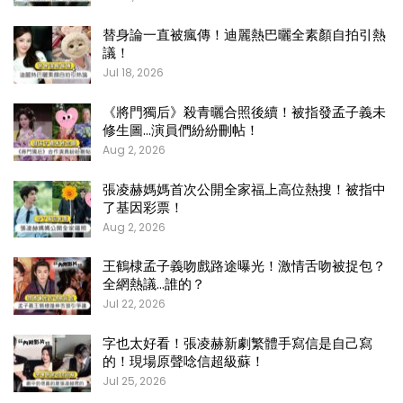
替身論一直被瘋傳！迪麗熱巴曬全素顏自拍引熱
議！
Jul 18, 2026
《將門獨后》殺青曬合照後續！被指發孟子義未
修生圖…演員們紛紛刪帖！
Aug 2, 2026
張凌赫媽媽首次公開全家福上高位熱搜！被指中
了基因彩票！
Aug 2, 2026
王鶴棣孟子義吻戲路途曝光！激情舌吻被捉包？
全網熱議…誰的？
Jul 22, 2026
字也太好看！張凌赫新劇繁體手寫信是自己寫
的！現場原聲唸信超級蘇！
Jul 25, 2026