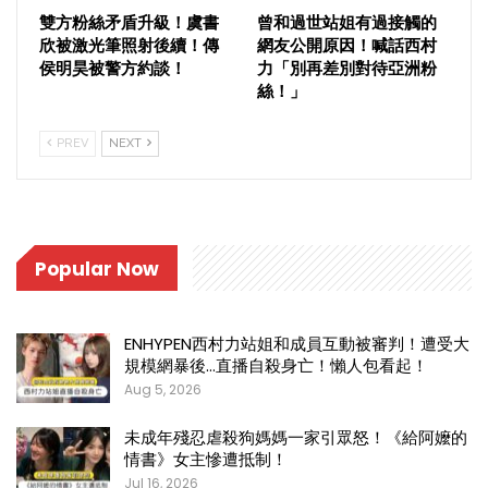
雙方粉絲矛盾升級！虞書
曾和過世站姐有過接觸的
欣被激光筆照射後續！傳
網友公開原因！喊話西村
侯明昊被警方約談！
力「別再差別對待亞洲粉
絲！」
PREV
NEXT
Popular Now
ENHYPEN西村力站姐和成員互動被審判！遭受大
規模網暴後…直播自殺身亡！懶人包看起！
Aug 5, 2026
未成年殘忍虐殺狗媽媽一家引眾怒！《給阿嬤的
情書》女主慘遭抵制！
Jul 16, 2026