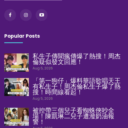
Popular Posts
私生子傳聞瘋傳爆了熱搜！周杰
倫疑似發文回應！
Aug 5, 2026
「第一狗仔」爆料華語歌唱天王
有私生子！周杰倫私生子爆了熱
搜！時間線看起！
Aug 5, 2026
被控帶三個兒子看蜘蛛俠吵全
場！陳凱琳二兒子遭潑奶油報
警！