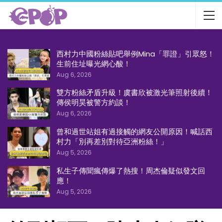
西村力中國粉絲貼吧舉例Mina「罪證」引眾怒！
生前住址曝光網心酸！
Aug 6, 2026
雙方粉絲矛盾升級！虞書欣被激光筆照射後續！
傳侯明昊被警方約談！
Aug 6, 2026
曾和過世站姐有過接觸的網友公開原因！喊話西
村力「別再差別對待亞洲粉絲！」
Aug 5, 2026
私生子傳聞瘋傳爆了熱搜！周杰倫疑似發文回
應！
Aug 5, 2026