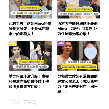
西村力去世站姐Mina同學
西村力中國粉絲貼吧舉例
發長文發聲：不是你們想
Mina「罪證」引眾怒！生
象中的那種人！
前住址曝光網心酸！
戲劇
星聞
雙方粉絲矛盾升級！虞書
曾和過世站姐有過接觸的
欣被激光筆照射後續！傳
網友公開原因！喊話西村
侯明昊被警方約談！
力「別再差別對待亞洲粉
絲！」
PREV
NEXT