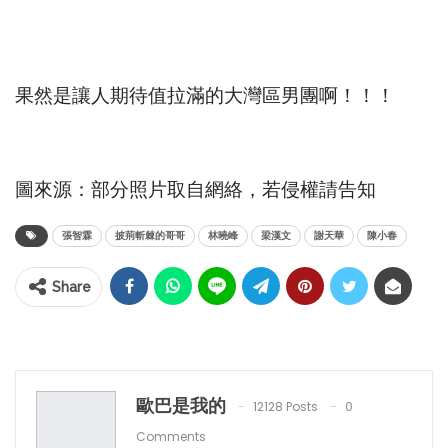
果然是讓人期待值拉滿的大灣區男團啊！！！
圖來源：部分照片取自網絡，若侵權請告知
張智霖
披荊斬棘的哥哥
林曉峰
梁漢文
謝天華
陳小春
Share
歐巴是我的
12128 Posts
0
Comments