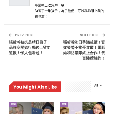
專業歐巴收集戶一枚！
助養了一堆孩子，為了他們，可以乖乖附上我的
錢包君！
PREV POST
NEXT POST
張哲瀚被扒是精日份子！
張哲瀚涉日爭議後續！官
品牌商開始行動後…發文
媒發聲不接受道歉！電影
道歉！懶人包看起！
維和防暴隊終止合作！代
言陸續解約！
All
You Might Also Like
星聞
星聞