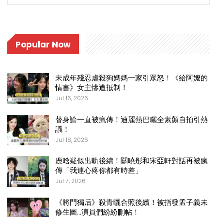
Popular Now
未成年殘忍虐殺狗媽媽一家引眾怒！《給阿嬤的
情書》女主慘遭抵制！
Jul 16, 2026
替身論一直被瘋傳！迪麗熱巴曬全素顏自拍引熱
議！
Jul 18, 2026
鹿晗疑似出軌後續！關曉彤和宋亞軒對話再被瘋
傳「我連心疼你都有時差」
Jul 7, 2026
《將門獨后》殺青曬合照後續！被指發孟子義未
修生圖…演員們紛紛刪帖！