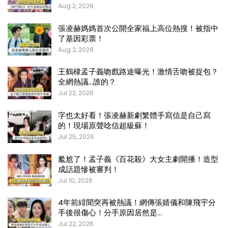
Aug 2, 2026
張凌赫媽媽首次公開全家福上高位熱搜！被指中
了基因彩票！
Aug 2, 2026
王鶴棣孟子義吻戲路途曝光！激情舌吻被捉包？
全網熱議…誰的？
Jul 22, 2026
字也太好看！張凌赫新劇繁體手寫信是自己寫
的！現場原聲唸信超級蘇！
Jul 25, 2026
尷尬了！孟子義《百花殺》大女主劇開播！造型
成話題慘被審判！
Jul 10, 2026
4年前緋聞突再被熱議！網傳張婧儀和陳飛宇分
手後很傷心！分手原因居然是…
Jul 22, 2026