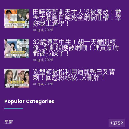
田曦薇新劇天才人設被魔改！數
學大賽題目笑死全網被吐槽：幸
好我上過學！
Aug 4, 2026
32歲演高中生！胡一天離開精
修…新劇狀態被網嘲！連黃景瑜
都被拉踩了！
Aug 4, 2026
造型師被指利用迪麗熱巴又背
刺！回懟粉絲後…又刪評！
Aug 4, 2026
Popular Categories
星聞
13752