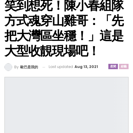
笑到想死！陳小春組隊
方式魂穿山雞哥：「先
把大灣區坐穩！」這是
大型收靚現場吧！
Last updated
Aug 13, 2021
星聞
綜藝
By
歐巴是我的