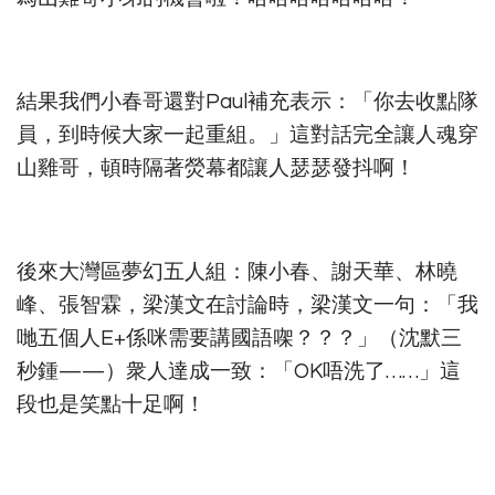
結果我們小春哥還對Paul補充表示：「你去收點隊
員，到時候大家一起重組。」這對話完全讓人魂穿
山雞哥，頓時隔著熒幕都讓人瑟瑟發抖啊！
後來大灣區夢幻五人組：陳小春、謝天華、林曉
峰、張智霖，梁漢文在討論時，梁漢文一句：「我
哋五個人E+係咪需要講國語㗎？？？」（沈默三
秒鍾——）衆人達成一致：「OK唔洗了……」這
段也是笑點十足啊！